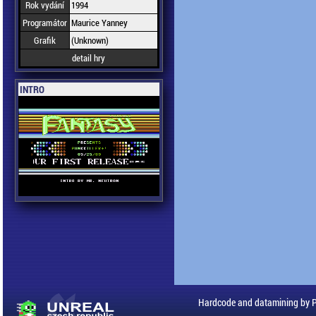
Rok vydání
1994
Programátor
Maurice Yanney
Grafik
(Unknown)
detail hry
INTRO
Hardcode and datamining by 