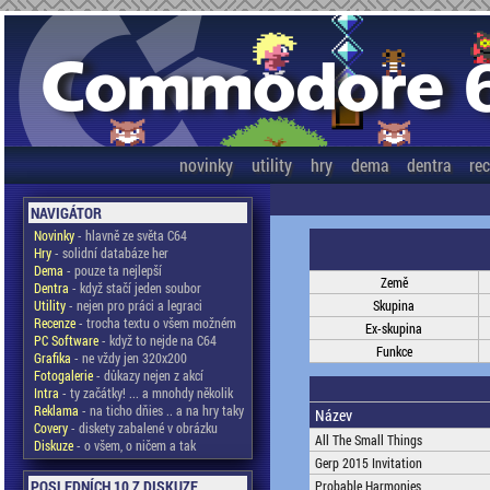
novinky
utility
hry
dema
dentra
re
NAVIGÁTOR
Novinky
- hlavně ze světa C64
Hry
- solidní databáze her
Dema
- pouze ta nejlepší
Země
Dentra
- když stačí jeden soubor
Utility
- nejen pro práci a legraci
Skupina
Recenze
- trocha textu o všem možném
Ex-skupina
PC Software
- když to nejde na C64
Funkce
Grafika
- ne vždy jen 320x200
Fotogalerie
- důkazy nejen z akcí
Intra
- ty začátky! ... a mnohdy několik
Reklama
- na ticho dňies .. a na hry taky
Název
Covery
- diskety zabalené v obrázku
All The Small Things
Diskuze
- o všem, o ničem a tak
Gerp 2015 Invitation
POSLEDNÍCH 10 Z DISKUZE
Probable Harmonies