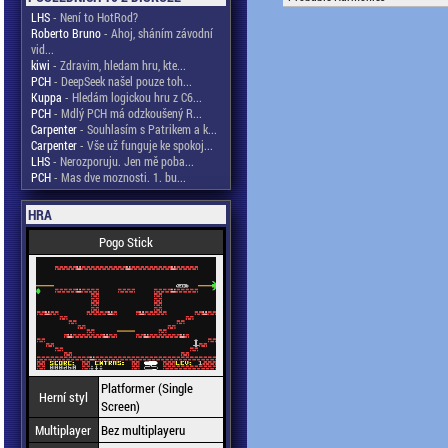
LHS
- Není to HotRod?
Roberto Bruno
- Ahoj, sháním závodní
vid...
kiwi
- Zdravim, hledam hru, kte...
PCH
- DeepSeek našel pouze toh...
Kuppa
- Hledám logickou hru z C6...
PCH
- Mdlý PCH má odzkoušený R...
Carpenter
- Souhlasím s Patrikem a k...
Carpenter
- Vše už funguje ke spokoj...
LHS
- Nerozporuju. Jen mě poba...
PCH
- Mas dve moznosti. 1. bu...
HRA
Pogo Stick
Platformer (Single
Herní styl
Screen)
Multiplayer
Bez multiplayeru