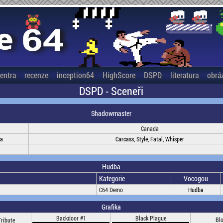
entra
recenze
inception64
HighScore
DSPD
literatura
obrá
DSPD - Sceneři
Shadowmaster
Canada
na
Carcass, Style, Fatal, Whisper
Hudba
Kategorie
Vocogou
C64 Demo
Hudba
Grafika
Backdoor #1
Black Plague
Bl
Tribute