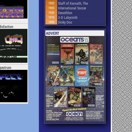
1933
Staff of Karnath, The
1925
International Soccer
1920
Decathlon
1919
3-D Labyrinth
1890
Dinky Doo
isfaction
ADVERT
pectrum