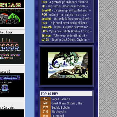
PCH
- A protože při ukládání ničím fo ~
TK
- Tak jsem si ještě trochu víc hrá ~
Josef01
- Já jsem upravil vzhled šach ~
PCH
- mám ji ;) a hral jsem na ni asi ~
Josef01
- Opravdu krásná práce, člově ~
PCH
- To je snad první, sociálně kons ~
Kokesch
- Super. Ale proč děkovat rod ~
LHS
- Vyšla hra Bubble Bobble: Lost C ~
ting Edge
Sillicon
- Toto je opravdu utlimátní ~
sc128
- Super práce! Děkuji. Chybí mi ~
xpose #5
TOP 10 HRY
3559
Vegas Casino II
2400
Great Giana Sisters , The
2277
Bubble Bobble
My Carc-Ass
2136
Blackwyche
1981
Entombed