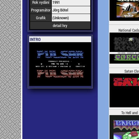
Rok vydání
1991
Programátor
Jörg Bötel
Grafik
(Unknown)
detail hry
National Cad
INTRO
Satan Cl
To Hell and