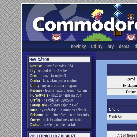
novinky
utility
hry
dema
d
NAVIGÁTOR
Novinky
- hlavně ze světa C64
Hry
- solidní databáze her
Dema
- pouze ta nejlepší
Země
Dentra
- když stačí jeden soubor
Utility
- nejen pro práci a legraci
Ex-skupi
Recenze
- trocha textu o všem možném
Funkce
PC Software
- když to nejde na C64
Grafika
- ne vždy jen 320x200
Fotogalerie
- důkazy nejen z akcí
Název
Intra
- ty začátky! ... a mnohdy několik
Reklama
- na ticho dňies .. a na hry taky
Fresh Air
Covery
- diskety zabalené v obrázku
Diskuze
- o všem, o ničem a tak
Art of Noise 
POSLEDNÍCH 10 Z DISKUZE