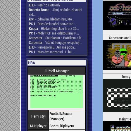
LHS
- Není to HotRod?
Roberto Bruno
- Ahoj, sháním závodní
vid...
kiwi
- Zdravim, hledam hru, kte...
PCH
- DeepSeek našel pouze toh...
Kuppa
- Hledám logickou hru z C6...
PCH
- Mdlý PCH má odzkoušený R...
Carpenter
- Souhlasím s Patrikem a k...
Cancerous and L
Carpenter
- Vše už funguje ke spokoj...
LHS
- Nerozporuju. Jen mě poba...
PCH
- Mas dve moznosti. 1. bu...
HRA
Fu?ball-Manager
Decay
Football/Soccer
Herní styl
(Manager)
Insight 
Multiplayer
Bez multiplayeru