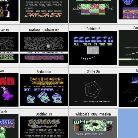
Sad
Rebirth 2
aver #1
National Cadaver #2
aws
S
Shine On
Seduction
 Back
Untitled 13
Whisper's 1992 Invasion