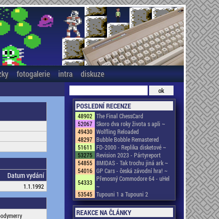
zky
fotogalerie
intra
diskuze
POSLEDNÍ RECENZE
48902
The Final ChessCard
52067
Skoro dva roky života s apli ~
49430
Wolfling Reloaded
48297
Bubble Bobble Remastered
51611
FD-2000 - Replika disketové ~
53275
Revision 2023 - Pártyreport
54855
8MIDAS - Tak trochu jiná ark ~
54016
GP Cars - česká závodní hra! ~
Datum vydání
Přenosný Commodore 64 - uHel
54333
1.1.1992
~
53545
Tupouni 1 a Tupouni 2
REAKCE NA ČLÁNKY
oodymerry