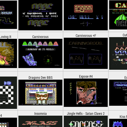
Cut
Carnivorous +F
oving It
Carnivorous
Expose #4
Dragons Den BBS
E
Insomnia
Jingle Hells - Satan Claws 2
#4
Kiss 