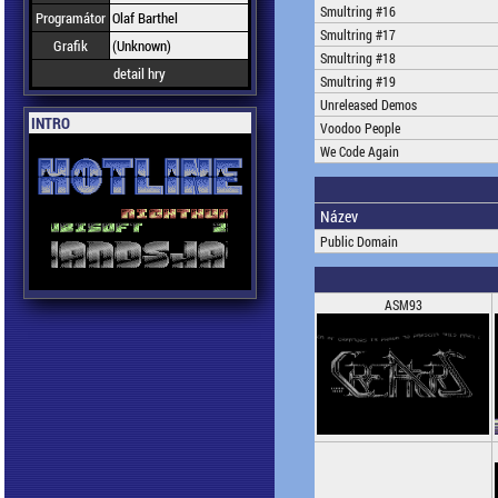
Smultring #16
Programátor
Olaf Barthel
Smultring #17
Grafik
(Unknown)
Smultring #18
detail hry
Smultring #19
Unreleased Demos
INTRO
Voodoo People
We Code Again
Název
Public Domain
ASM93