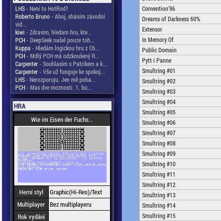
LHS
- Není to HotRod?
Convention'96
Roberto Bruno
- Ahoj, sháním závodní
Dreams of Darkness 60%
vid...
Extensor
kiwi
- Zdravim, hledam hru, kte...
In Memory Of
PCH
- DeepSeek našel pouze toh...
Kuppa
- Hledám logickou hru z C6...
Public Domain
PCH
- Mdlý PCH má odzkoušený R...
Pytt i Panne
Carpenter
- Souhlasím s Patrikem a k...
Smultring #01
Carpenter
- Vše už funguje ke spokoj...
LHS
- Nerozporuju. Jen mě poba...
Smultring #02
PCH
- Mas dve moznosti. 1. bu...
Smultring #03
Smultring #04
HRA
Smultring #05
Wie im Eisen der Fuchs...
Smultring #06
Smultring #07
Smultring #08
Smultring #09
Smultring #10
Smultring #11
Smultring #12
Herní styl
Graphic(Hi-Res)/Text
Smultring #13
Multiplayer
Bez multiplayeru
Smultring #14
Smultring #15
Rok vydání