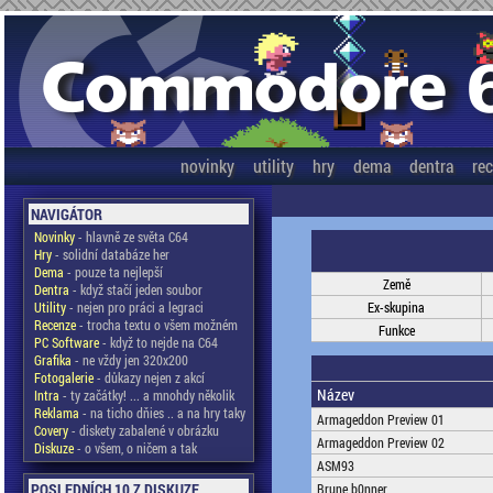
novinky
utility
hry
dema
dentra
re
NAVIGÁTOR
Novinky
- hlavně ze světa C64
Hry
- solidní databáze her
Dema
- pouze ta nejlepší
Země
Dentra
- když stačí jeden soubor
Utility
- nejen pro práci a legraci
Ex-skupina
Recenze
- trocha textu o všem možném
Funkce
PC Software
- když to nejde na C64
Grafika
- ne vždy jen 320x200
Fotogalerie
- důkazy nejen z akcí
Název
Intra
- ty začátky! ... a mnohdy několik
Reklama
- na ticho dňies .. a na hry taky
Armageddon Preview 01
Covery
- diskety zabalené v obrázku
Armageddon Preview 02
Diskuze
- o všem, o ničem a tak
ASM93
POSLEDNÍCH 10 Z DISKUZE
Brune b0nner