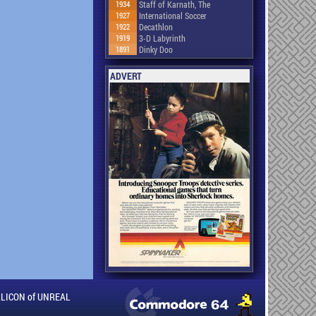
1934
Staff of Karnath, The
1927
International Soccer
1922
Decathlon
1919
3-D Labyrinth
1891
Dinky Doo
ADVERT
ILLICON of UNREAL