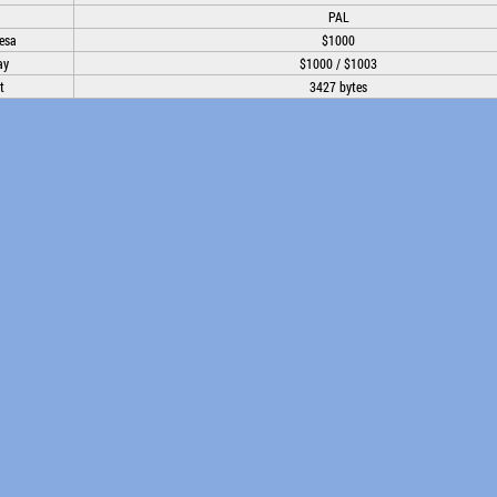
PAL
esa
$1000
ay
$1000 / $1003
t
3427 bytes