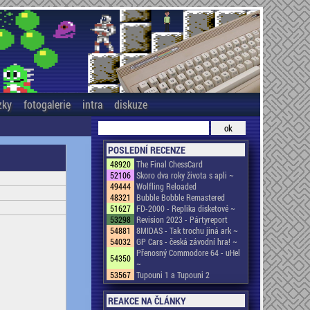
zky
fotogalerie
intra
diskuze
POSLEDNÍ RECENZE
48920
The Final ChessCard
52106
Skoro dva roky života s apli ~
49444
Wolfling Reloaded
48321
Bubble Bobble Remastered
51627
FD-2000 - Replika disketové ~
53298
Revision 2023 - Pártyreport
54881
8MIDAS - Tak trochu jiná ark ~
54032
GP Cars - česká závodní hra! ~
Přenosný Commodore 64 - uHel
54350
~
53567
Tupouni 1 a Tupouni 2
REAKCE NA ČLÁNKY