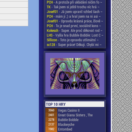
PCH
- A protože při ukládání ničím fo ~
TK
- Tak jsem si ještě trochu víc hrá ~
Josef01
- Já jsem upravil vzhled šach ~
PCH
- mám ji ;) a hral jsem na ni asi ~
Josef01
- Opravdu krásná práce, člově ~
PCH
- To je snad první, sociálně kons ~
Kokesch
- Super. Ale proč děkovat rod ~
LHS
- Vyšla hra Bubble Bobble: Lost C ~
Sillicon
- Toto je opravdu utlimátní ~
sc128
- Super práce! Děkuji. Chybí mi ~
TOP 10 HRY
3560
Vegas Casino II
2401
Great Giana Sisters , The
2278
Bubble Bobble
2137
Blackwyche
1982
Entombed