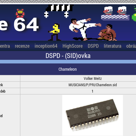
entra
recenze
inception64
HighScore
DSPD
literatura
obrá
DSPD - (SID)ovka
Chameleon
Volker Meitz
nk
MUSICIANS/P/PRI/Chameleon.sid
adeb
1
el