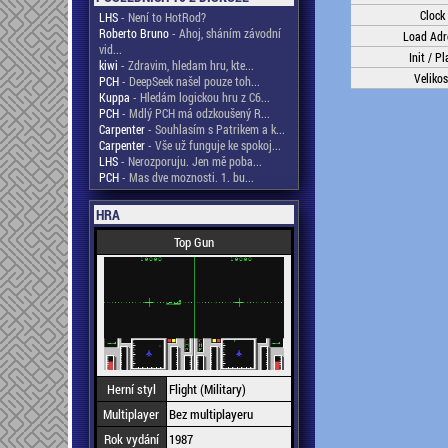
Clock
LHS
- Není to HotRod?
Roberto Bruno
- Ahoj, sháním závodní
Load Adr
vid...
Init / Pl
kiwi
- Zdravim, hledam hru, kte...
Velikos
PCH
- DeepSeek našel pouze toh...
Kuppa
- Hledám logickou hru z C6...
PCH
- Mdlý PCH má odzkoušený R...
Carpenter
- Souhlasím s Patrikem a k...
Carpenter
- Vše už funguje ke spokoj...
LHS
- Nerozporuju. Jen mě poba...
PCH
- Mas dve moznosti. 1. bu...
HRA
Top Gun
Herní styl
Flight (Military)
Multiplayer
Bez multiplayeru
Rok vydání
1987