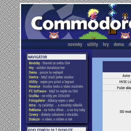
novinky
utility
hry
dema
d
NAVIGÁTOR
Novinky
- hlavně ze světa C64
Hry
- solidní databáze her
Dema
- pouze ta nejlepší
Autor
Dentra
- když stačí jeden soubor
Utility
- nejen pro práci a legraci
HVSC Li
Recenze
- trocha textu o všem možném
Počet skl
PC Software
- když to nejde na C64
Grafika
- ne vždy jen 320x200
Fotogalerie
- důkazy nejen z akcí
Intra
- ty začátky! ... a mnohdy několik
Reklama
- na ticho dňies .. a na hry taky
SID mod
Covery
- diskety zabalené v obrázku
Diskuze
- o všem, o ničem a tak
POSLEDNÍCH 10 Z DISKUZE