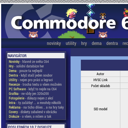
novinky
utility
hry
dema
dentra
re
NAVIGÁTOR
Novinky
- hlavně ze světa C64
Hry
- solidní databáze her
Dema
- pouze ta nejlepší
Autor
Dentra
- když stačí jeden soubor
Utility
- nejen pro práci a legraci
HVSC Link
Recenze
- trocha textu o všem možném
Počet skladeb
PC Software
- když to nejde na C64
Grafika
- ne vždy jen 320x200
Fotogalerie
- důkazy nejen z akcí
Intra
- ty začátky! ... a mnohdy několik
Reklama
- na ticho dňies .. a na hry taky
SID model
Covery
- diskety zabalené v obrázku
Diskuze
- o všem, o ničem a tak
POSLEDNÍCH 10 Z DISKUZE