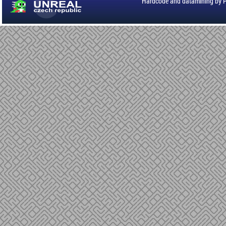
Hardcode and datamining by 