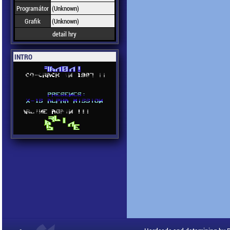
Programátor
(Unknown)
Grafik
(Unknown)
detail hry
INTRO