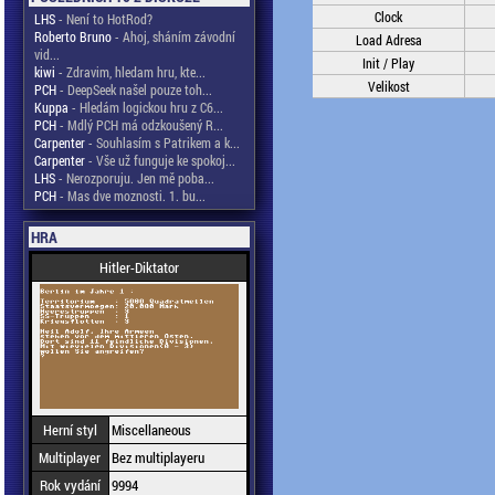
Clock
LHS
- Není to HotRod?
Roberto Bruno
- Ahoj, sháním závodní
Load Adresa
vid...
Init / Play
kiwi
- Zdravim, hledam hru, kte...
Velikost
PCH
- DeepSeek našel pouze toh...
Kuppa
- Hledám logickou hru z C6...
PCH
- Mdlý PCH má odzkoušený R...
Carpenter
- Souhlasím s Patrikem a k...
Carpenter
- Vše už funguje ke spokoj...
LHS
- Nerozporuju. Jen mě poba...
PCH
- Mas dve moznosti. 1. bu...
HRA
Hitler-Diktator
Herní styl
Miscellaneous
Multiplayer
Bez multiplayeru
Rok vydání
9994