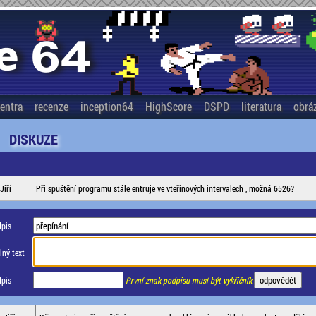
entra
recenze
inception64
HighScore
DSPD
literatura
obrá
DISKUZE
Jiří
Při spuštění programu stále entruje ve vteřinových intervalech , možná 6526?
pis
ný text
pis
První znak podpisu musí být vykřičník