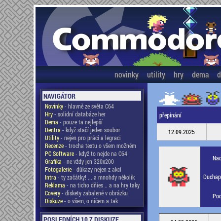
novinky
utility
hry
dema
d
NAVIGÁTOR
Novinky
- hlavně ze světa C64
Hry
- solidní databáze her
přepínání
Dema
- pouze ta nejlepší
Dentra
- když stačí jeden soubor
12.09.2025
Utility
- nejen pro práci a legraci
Recenze
- trocha textu o všem možném
PC Software
- když to nejde na C64
Nad
Grafika
- ne vždy jen 320x200
Fotogalerie
- důkazy nejen z akcí
Duchapl
Intra
- ty začátky! ... a mnohdy několik
Reklama
- na ticho dňies .. a na hry taky
Covery
- diskety zabalené v obrázku
Pod
Diskuze
- o všem, o ničem a tak
POSLEDNÍCH 10 Z DISKUZE