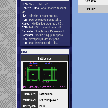
14.09.2025
LHS
- Není to HotRod?
Roberto Bruno
- Ahoj, sháním závodní
13.09.2025
vid...
kiwi
- Zdravim, hledam hru, kte...
PCH
- DeepSeek našel pouze toh...
Kuppa
- Hledám logickou hru z C6...
PCH
- Mdlý PCH má odzkoušený R...
Carpenter
- Souhlasím s Patrikem a k...
Carpenter
- Vše už funguje ke spokoj...
LHS
- Nerozporuju. Jen mě poba...
PCH
- Mas dve moznosti. 1. bu...
HRA
Battleships
Herní styl
Battleships
Multiplayer
Bez multiplayeru
Rok vydání
1983