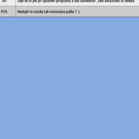
Jiří
Děje se to jen při spuštění programu a bez klávesnice , zákl.obrazovka to nedělá
PCH
Nechybi te otazky tak minimalne pulka ? :)