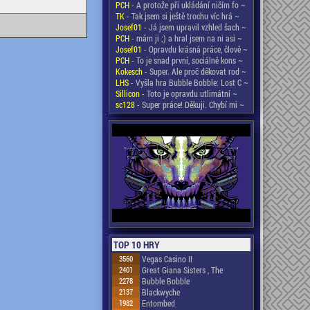
PCH
- A protože při ukládání ničím fo ~
TK
- Tak jsem si ještě trochu víc hrá ~
Josef01
- Já jsem upravil vzhled šach ~
PCH
- mám ji ;) a hral jsem na ni asi ~
Josef01
- Opravdu krásná práce, člově ~
PCH
- To je snad první, sociálně kons ~
Kokesch
- Super. Ale proč děkovat rod ~
LHS
- Vyšla hra Bubble Bobble: Lost C ~
Sillicon
- Toto je opravdu utlimátní ~
sc128
- Super práce! Děkuji. Chybí mi ~
TOP 10 HRY
3560
Vegas Casino II
2401
Great Giana Sisters , The
2278
Bubble Bobble
2137
Blackwyche
1982
Entombed