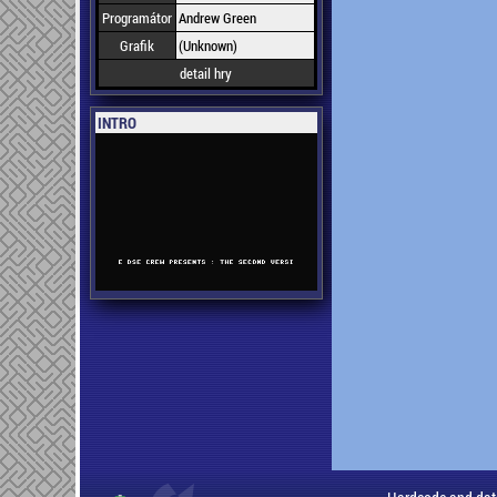
Programátor
Andrew Green
Grafik
(Unknown)
detail hry
INTRO