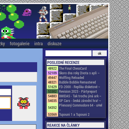
zky
fotogalerie
intra
diskuze
POSLEDNÍ RECENZE
48922
The Final ChessCard
52109
Skoro dva roky života s apli ~
49447
Wolfling Reloaded
48321
Bubble Bobble Remastered
51629
FD-2000 - Replika disketové ~
53302
Revision 2023 - Pártyreport
54883
8MIDAS - Tak trochu jiná ark ~
54035
GP Cars - česká závodní hra! ~
Přenosný Commodore 64 - uHel
54352
~
53569
Tupouni 1 a Tupouni 2
REAKCE NA ČLÁNKY