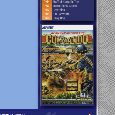
1934
Staff of Karnath, The
1927
International Soccer
1922
Decathlon
1919
3-D Labyrinth
1891
Dinky Doo
ADVERT