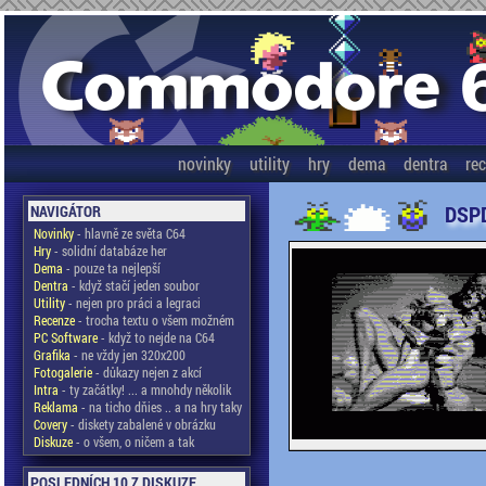
novinky
utility
hry
dema
dentra
re
DSPD
NAVIGÁTOR
Novinky
- hlavně ze světa C64
Hry
- solidní databáze her
Dema
- pouze ta nejlepší
Dentra
- když stačí jeden soubor
Utility
- nejen pro práci a legraci
Recenze
- trocha textu o všem možném
PC Software
- když to nejde na C64
Grafika
- ne vždy jen 320x200
Fotogalerie
- důkazy nejen z akcí
Intra
- ty začátky! ... a mnohdy několik
Reklama
- na ticho dňies .. a na hry taky
Covery
- diskety zabalené v obrázku
Diskuze
- o všem, o ničem a tak
POSLEDNÍCH 10 Z DISKUZE