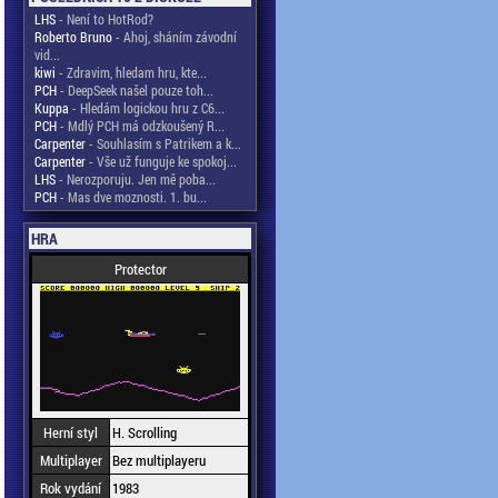
LHS
- Není to HotRod?
Roberto Bruno
- Ahoj, sháním závodní
vid...
kiwi
- Zdravim, hledam hru, kte...
PCH
- DeepSeek našel pouze toh...
Kuppa
- Hledám logickou hru z C6...
PCH
- Mdlý PCH má odzkoušený R...
Carpenter
- Souhlasím s Patrikem a k...
Carpenter
- Vše už funguje ke spokoj...
LHS
- Nerozporuju. Jen mě poba...
PCH
- Mas dve moznosti. 1. bu...
HRA
Protector
Herní styl
H. Scrolling
Multiplayer
Bez multiplayeru
Rok vydání
1983