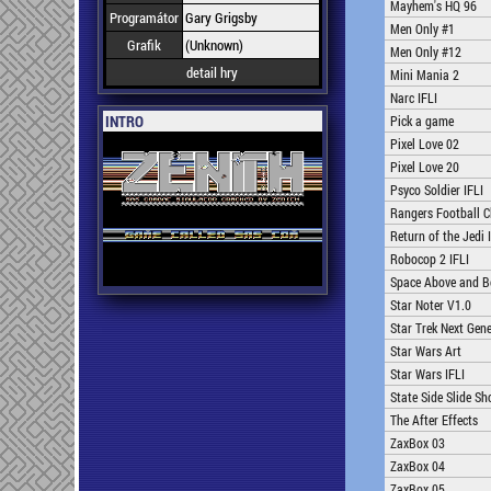
Mayhem's HQ 96
Programátor
Gary Grigsby
Men Only #1
Grafik
(Unknown)
Men Only #12
detail hry
Mini Mania 2
Narc IFLI
INTRO
Pick a game
Pixel Love 02
Pixel Love 20
Psyco Soldier IFLI
Rangers Football C
Return of the Jedi 
Robocop 2 IFLI
Space Above and B
Star Noter V1.0
Star Trek Next Gene
Star Wars Art
Star Wars IFLI
State Side Slide S
The After Effects
ZaxBox 03
ZaxBox 04
ZaxBox 05