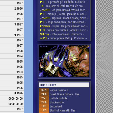
PCH
- A protože při ukládání ničím fo ~
1997
TK
- Tak jsem si ještě trochu víc hrá ~
2.1996
Josef01
- Já jsem upravil vzhled šach ~
1996
PCH
- mám ji ;) a hral jsem na ni asi ~
Josef01
- Opravdu krásná práce, člově ~
1.1997
PCH
- To je snad první, sociálně kons ~
3.1997
Kokesch
- Super. Ale proč děkovat rod ~
1997
LHS
- Vyšla hra Bubble Bobble: Lost C ~
Sillicon
- Toto je opravdu utlimátní ~
9.1997
sc128
- Super práce! Děkuji. Chybí mi ~
1997
1997
1.1998
1994
1995
1995
1993
1995
1995
TOP 10 HRY
1996
3559
Vegas Casino II
8.1996
2400
Great Giana Sisters , The
2277
Bubble Bobble
0000-00-00
2136
Blackwyche
0000-00-00
1981
Entombed
1997
1933
Staff of Karnath, The