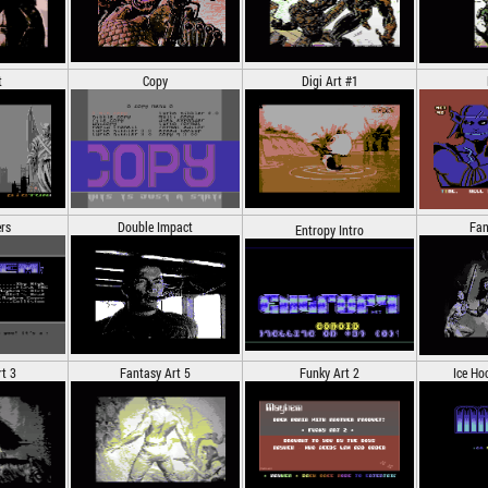
t
Copy
Digi Art #1
rs
Double Impact
Fan
Entropy Intro
t 3
Fantasy Art 5
Funky Art 2
Ice Ho