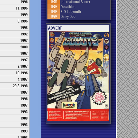
1996
1925
International Soccer
1920
Decathlon
11.1996
1919
3-D Labyrinth
1999
1890
Dinky Doo
8.1996
1998
ADVERT
1992
1997
2000
1997
1997
8.1997
10.1996
4.1997
29.8.1998
1997
1996
1997
1993
1988
1993
1993
2.1993