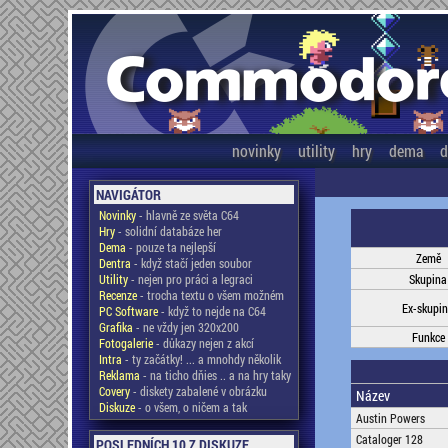
novinky
utility
hry
dema
d
NAVIGÁTOR
Novinky
- hlavně ze světa C64
Hry
- solidní databáze her
Dema
- pouze ta nejlepší
Země
Dentra
- když stačí jeden soubor
Utility
- nejen pro práci a legraci
Skupina
Recenze
- trocha textu o všem možném
Ex-skupi
PC Software
- když to nejde na C64
Grafika
- ne vždy jen 320x200
Funkce
Fotogalerie
- důkazy nejen z akcí
Intra
- ty začátky! ... a mnohdy několik
Reklama
- na ticho dňies .. a na hry taky
Covery
- diskety zabalené v obrázku
Název
Diskuze
- o všem, o ničem a tak
Austin Powers
Cataloger 128
POSLEDNÍCH 10 Z DISKUZE