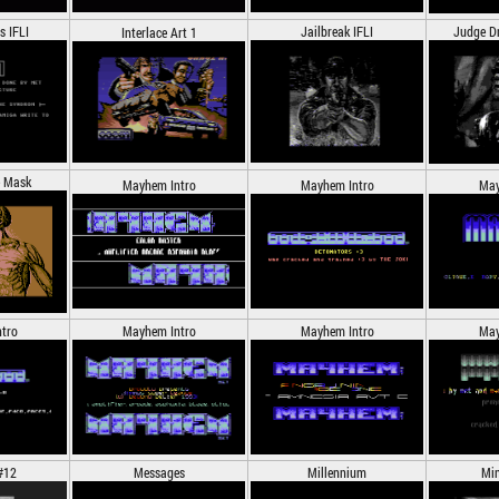
s IFLI
Jailbreak IFLI
Judge Dr
Interlace Art 1
e Mask
Mayhem Intro
Mayhem Intro
May
tro
Mayhem Intro
Mayhem Intro
May
#12
Messages
Millennium
Min