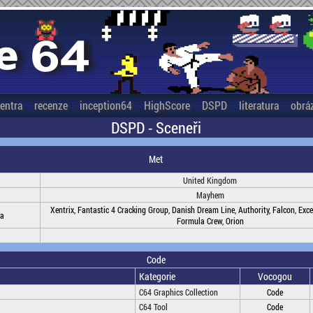
entra
recenze
inception64
HighScore
DSPD
literatura
obrá
DSPD - Sceneři
Met
United Kingdom
Mayhem
Xentrix, Fantastic 4 Cracking Group, Danish Dream Line, Authority, Falcon, Exc
na
Formula Crew, Orion
Code
Kategorie
Vocogou
C64 Graphics Collection
Code
C64 Tool
Code