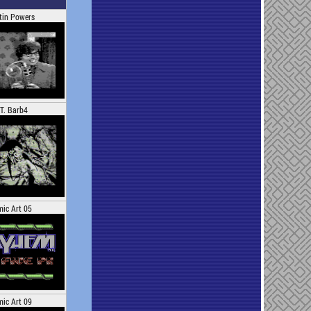
tin Powers
.T. Barb4
ic Art 05
ic Art 09