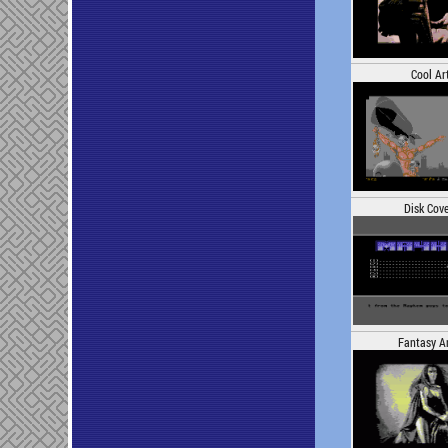
Cool Ar
Disk Cove
Fantasy Ar