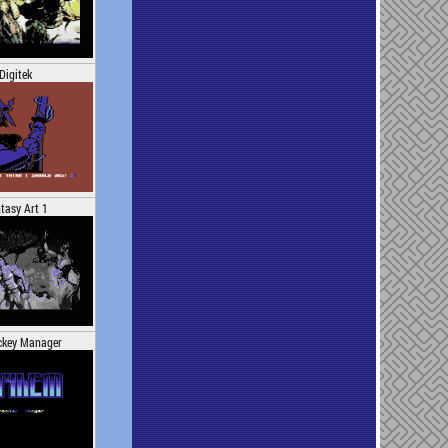
Digitek
tasy Art 1
ckey Manager