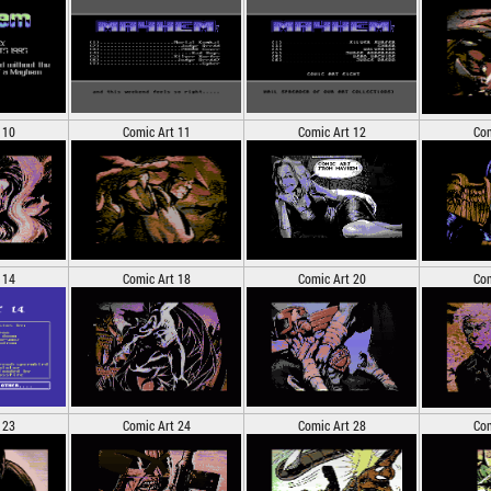
 10
Comic Art 11
Comic Art 12
Com
 14
Comic Art 18
Comic Art 20
Com
 23
Comic Art 24
Comic Art 28
Com