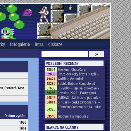
zky
fotogalerie
intra
diskuze
POSLEDNÍ RECENZE
48894
The Final ChessCard
52058
Skoro dva roky života s apli ~
49421
Wolfling Reloaded
48285
Bubble Bobble Remastered
ess, Pyrotech, New
51606
FD-2000 - Replika disketové ~
53266
Revision 2023 - Pártyreport
54847
8MIDAS - Tak trochu jiná ark ~
54014
GP Cars - česká závodní hra! ~
Přenosný Commodore 64 - uHel
54325
~
Datum vydání
53540
Tupouni 1 a Tupouni 2
1999
REAKCE NA ČLÁNKY
1993