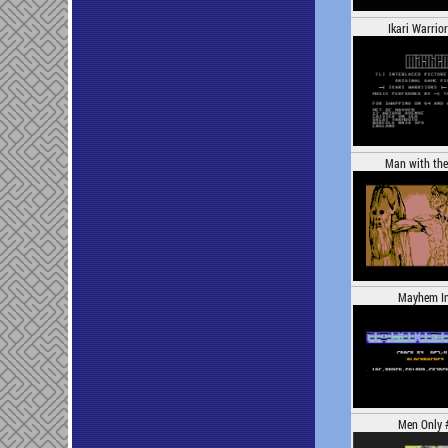
Ikari Warrior
Man with th
Mayhem In
Men Only 