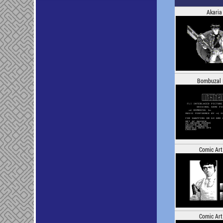
Akaria
Bombuzal 
Comic Art
Comic Art