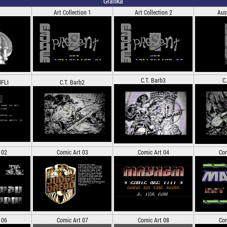
Grafika
Art Collection 1
Art Collection 2
Aus
C.T. Barb3
C
IFLI
C.T. Barb2
 02
Comic Art 03
Comic Art 04
Com
 06
Comic Art 07
Comic Art 08
Com