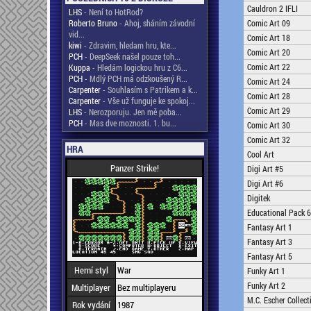
Cauldron 2 IFLI
LHS
- Není to HotRod?
Roberto Bruno
- Ahoj, sháním závodní
Comic Art 09
vid...
Comic Art 18
kiwi
- Zdravim, hledam hru, kte...
Comic Art 20
PCH
- DeepSeek našel pouze toh...
Comic Art 22
Kuppa
- Hledám logickou hru z C6...
PCH
- Mdlý PCH má odzkoušený R...
Comic Art 24
Carpenter
- Souhlasím s Patrikem a k...
Comic Art 28
Carpenter
- Vše už funguje ke spokoj...
Comic Art 29
LHS
- Nerozporuju. Jen mě poba...
PCH
- Mas dve moznosti. 1. bu...
Comic Art 30
Comic Art 32
HRA
Cool Art
Panzer Strike!
Digi Art #5
Digi Art #6
Digitek
Educational Pack 6
Fantasy Art 1
Fantasy Art 3
Fantasy Art 5
Herní styl
War
Funky Art 1
Funky Art 2
Multiplayer
Bez multiplayeru
M.C. Escher Collect
Rok vydání
1987