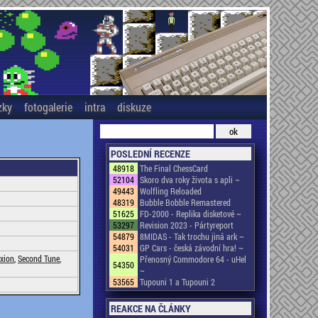
zky
fotogalerie
intra
diskuze
POSLEDNÍ RECENZE
48918
The Final ChessCard
52104
Skoro dva roky života s apli ~
49443
Wolfling Reloaded
48319
Bubble Bobble Remastered
51625
FD-2000 - Replika disketové ~
53297
Revision 2023 - Pártyreport
54879
8MIDAS - Tak trochu jiná ark ~
54031
GP Cars - česká závodní hra! ~
xion
,
Second Tune
,
Přenosný Commodore 64 - uHel
54350
~
53565
Tupouni 1 a Tupouni 2
REAKCE NA ČLÁNKY