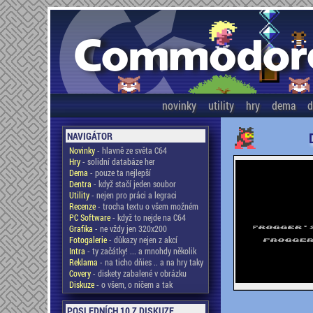
novinky
utility
hry
dema
d
NAVIGÁTOR
Novinky
- hlavně ze světa C64
Hry
- solidní databáze her
Dema
- pouze ta nejlepší
Dentra
- když stačí jeden soubor
Utility
- nejen pro práci a legraci
Recenze
- trocha textu o všem možném
PC Software
- když to nejde na C64
Grafika
- ne vždy jen 320x200
Fotogalerie
- důkazy nejen z akcí
Intra
- ty začátky! ... a mnohdy několik
Reklama
- na ticho dňies .. a na hry taky
Covery
- diskety zabalené v obrázku
Diskuze
- o všem, o ničem a tak
POSLEDNÍCH 10 Z DISKUZE