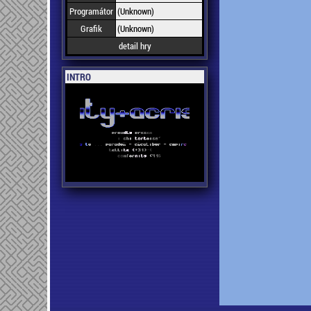
Programátor
(Unknown)
Grafik
(Unknown)
detail hry
INTRO