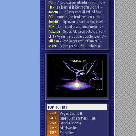
PCH
- A protože při ukládání ničím fo ~
TK
- Tak jsem si ještě trochu víc hrá ~
Josef01
- Já jsem upravil vzhled šach ~
PCH
- mám ji ;) a hral jsem na ni asi ~
Josef01
- Opravdu krásná práce, člově ~
PCH
- To je snad první, sociálně kons ~
Kokesch
- Super. Ale proč děkovat rod ~
LHS
- Vyšla hra Bubble Bobble: Lost C ~
Sillicon
- Toto je opravdu utlimátní ~
sc128
- Super práce! Děkuji. Chybí mi ~
TOP 10 HRY
3560
Vegas Casino II
2401
Great Giana Sisters , The
2278
Bubble Bobble
2137
Blackwyche
1982
Entombed