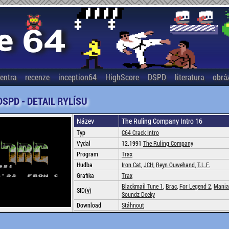
entra
recenze
inception64
HighScore
DSPD
literatura
obrá
DSPD - DETAIL RYLÍSU
Název
The Ruling Company Intro 16
Typ
C64 Crack Intro
Vydal
12.1991
The Ruling Company
Program
Trax
Hudba
Iron Cat
,
JCH
,
Reyn Ouwehand
,
T.L.F.
Grafika
Trax
Blackmail Tune 1
,
Brac
,
For Legend 2
,
Mania
SID(y)
Soundz Deeky
Download
Stáhnout