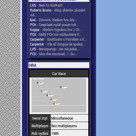
LHS
- Není to HotRod?
Roberto Bruno
- Ahoj, sháním závodní
vid...
kiwi
- Zdravim, hledam hru, kte...
PCH
- DeepSeek našel pouze toh...
Kuppa
- Hledám logickou hru z C6...
PCH
- Mdlý PCH má odzkoušený R...
Carpenter
- Souhlasím s Patrikem a k...
Carpenter
- Vše už funguje ke spokoj...
LHS
- Nerozporuju. Jen mě poba...
PCH
- Mas dve moznosti. 1. bu...
HRA
Car Race
Herní styl
Miscellaneous
Multiplayer
Bez multiplayeru
Rok vydání
1986