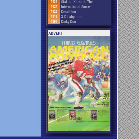
1934
Staff of Karnath, The
1927
International Soccer
1922
Decathlon
1919
3-D Labyrinth
1891
Dinky Doo
ADVERT