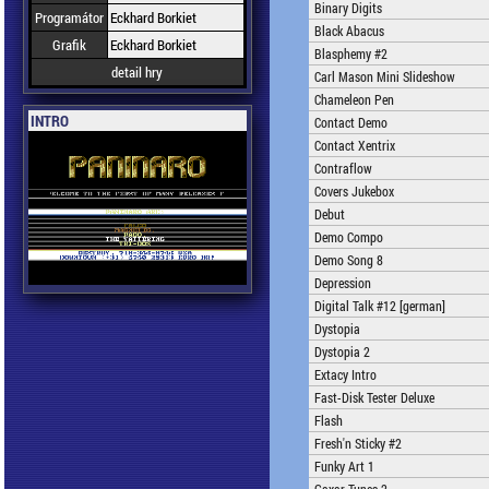
Binary Digits
Programátor
Eckhard Borkiet
Black Abacus
Grafik
Eckhard Borkiet
Blasphemy #2
detail hry
Carl Mason Mini Slideshow
Chameleon Pen
INTRO
Contact Demo
Contact Xentrix
Contraflow
Covers Jukebox
Debut
Demo Compo
Demo Song 8
Depression
Digital Talk #12 [german]
Dystopia
Dystopia 2
Extacy Intro
Fast-Disk Tester Deluxe
Flash
Fresh'n Sticky #2
Funky Art 1