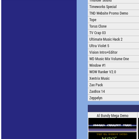
Thunder Sound
Timeworks Special
TND Website Promo Demo
Tope
Torus Clone
TV Crap 03
Ultimate Music Hack 2
Ultra Violet 5
Vision Intro+Editor
WD Music Mix Volume One
Window #1
WOW Ranker V2.0
Xentrix Music
Zax Pack
ZaxBox 14
Zeppelyn
Al Bundy Mega Demo