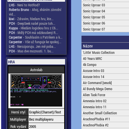
LHS
- Není to HotRod?
Sonic Uproar 03
Roberto Bruno
- Ahoj, sháním závodní
Sonic Uproar 04
vid...
Sonic Uproar 05
kiwi
- Zdravim, hledam hru, kte...
Sonic Uproar 06
PCH
- DeepSeek našel pouze toh...
Kuppa
- Hledám logickou hru z C6...
Sonic Uproar 07
PCH
- Mdlý PCH má odzkoušený R...
Carpenter
- Souhlasím s Patrikem a k...
Carpenter
- Vše už funguje ke spokoj...
Název
LHS
- Nerozporuju. Jen mě poba...
PCH
- Mas dve moznosti. 1. bu...
'Little' Music Collection
40 Years MRC
HRA
4k Compo
Astrolab
Accuse Intro 03
Accuse Intro 14
Air Command [seuck]
Al Bundy Mega Demo
Alien Task Force
Amnesia Intro 02
Amnesia Intro 11
Herní styl
Graphic(Charset)/Text
Another Small Collection
Multiplayer
Bez multiplayeru
ArachnoPhobia #11
ArachnoPhobia #2
Rok vydání
2005