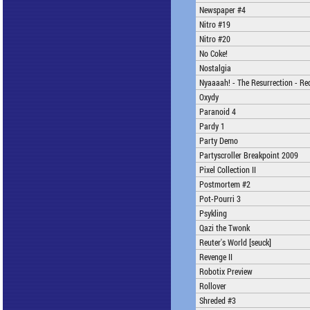
Newspaper #4
Nitro #19
Nitro #20
No Coke!
Nostalgia
Nyaaaah! - The Resurrection - Re
Oxydy
Paranoid 4
Pardy 1
Party Demo
Partyscroller Breakpoint 2009
Pixel Collection II
Postmortem #2
Pot-Pourri 3
Psykling
Qazi the Twonk
Reuter's World [seuck]
Revenge II
Robotix Preview
Rollover
Shreded #3