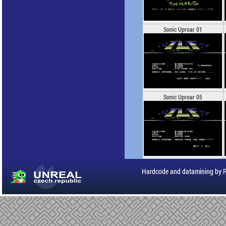
Sonic Uproar 01
Sonic Uproar 05
Hardcode and datamining by 