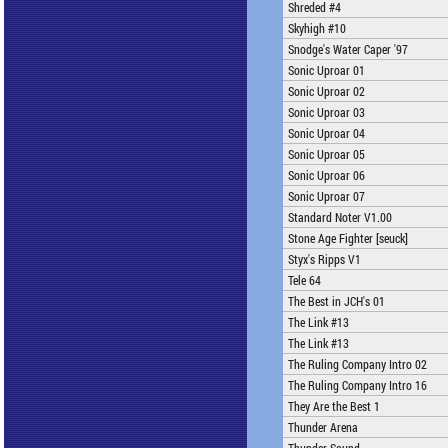
Shreded #4
Skyhigh #10
Snodge's Water Caper '97
Sonic Uproar 01
Sonic Uproar 02
Sonic Uproar 03
Sonic Uproar 04
Sonic Uproar 05
Sonic Uproar 06
Sonic Uproar 07
Standard Noter V1.00
Stone Age Fighter [seuck]
Styx's Ripps V1
Tele 64
The Best in JCH's 01
The Link #13
The Link #13
The Ruling Company Intro 02
The Ruling Company Intro 16
They Are the Best 1
Thunder Arena