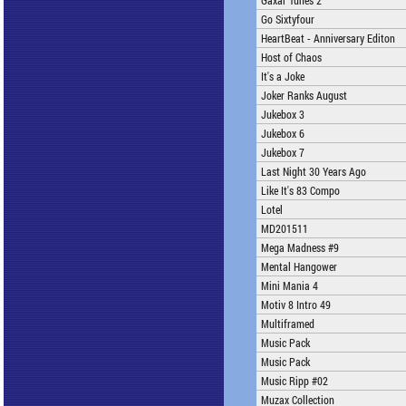
Gaxar Tunes 2
Go Sixtyfour
HeartBeat - Anniversary Editon
Host of Chaos
It's a Joke
Joker Ranks August
Jukebox 3
Jukebox 6
Jukebox 7
Last Night 30 Years Ago
Like It's 83 Compo
Lotel
MD201511
Mega Madness #9
Mental Hangower
Mini Mania 4
Motiv 8 Intro 49
Multiframed
Music Pack
Music Pack
Music Ripp #02
Muzax Collection