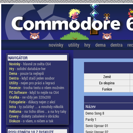
novinky
utility
hry
dema
dentra
re
NAVIGÁTOR
Novinky
- hlavně ze světa C64
Hry
- solidní databáze her
Dema
- pouze ta nejlepší
Země
Dentra
- když stačí jeden soubor
Utility
- nejen pro práci a legraci
Ex-skupina
Recenze
- trocha textu o všem možném
Funkce
PC Software
- když to nejde na C64
Grafika
- ne vždy jen 320x200
Fotogalerie
- důkazy nejen z akcí
Název
Intra
- ty začátky! ... a mnohdy několik
Reklama
- na ticho dňies .. a na hry taky
Demo Song 8
Covery
- diskety zabalené v obrázku
Pardy 1
Diskuze
- o všem, o ničem a tak
Sonic Uproar 01
POSLEDNÍCH 10 Z DISKUZE
Sonic Uproar 02