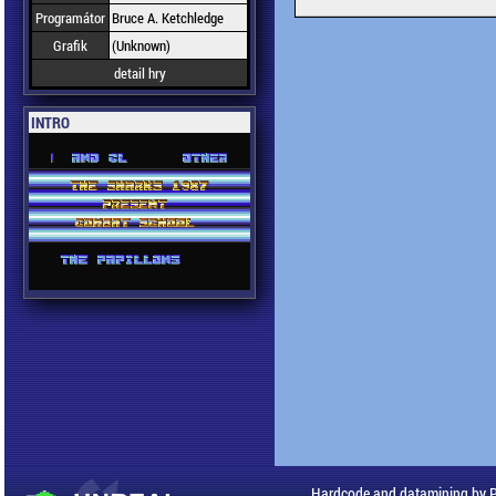
Programátor
Bruce A. Ketchledge
Grafik
(Unknown)
detail hry
INTRO
Hardcode and datamining by 