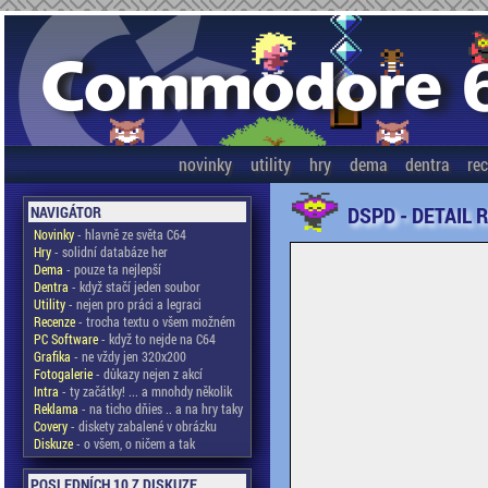
novinky
utility
hry
dema
dentra
re
DSPD - DETAIL 
NAVIGÁTOR
Novinky
- hlavně ze světa C64
Hry
- solidní databáze her
Dema
- pouze ta nejlepší
Dentra
- když stačí jeden soubor
Utility
- nejen pro práci a legraci
Recenze
- trocha textu o všem možném
PC Software
- když to nejde na C64
Grafika
- ne vždy jen 320x200
Fotogalerie
- důkazy nejen z akcí
Intra
- ty začátky! ... a mnohdy několik
Reklama
- na ticho dňies .. a na hry taky
Covery
- diskety zabalené v obrázku
Diskuze
- o všem, o ničem a tak
POSLEDNÍCH 10 Z DISKUZE