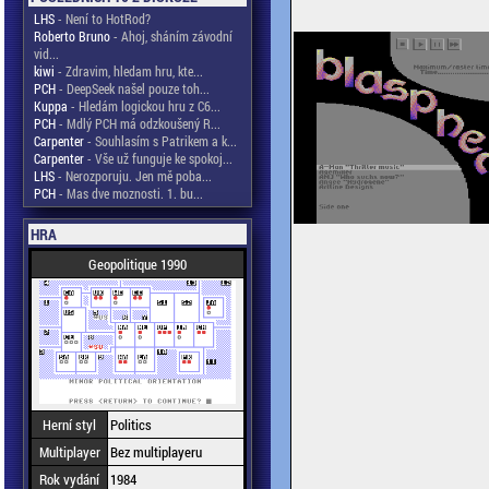
LHS
- Není to HotRod?
Roberto Bruno
- Ahoj, sháním závodní
vid...
kiwi
- Zdravim, hledam hru, kte...
PCH
- DeepSeek našel pouze toh...
Kuppa
- Hledám logickou hru z C6...
PCH
- Mdlý PCH má odzkoušený R...
Carpenter
- Souhlasím s Patrikem a k...
Carpenter
- Vše už funguje ke spokoj...
LHS
- Nerozporuju. Jen mě poba...
PCH
- Mas dve moznosti. 1. bu...
HRA
Geopolitique 1990
Herní styl
Politics
Multiplayer
Bez multiplayeru
Rok vydání
1984