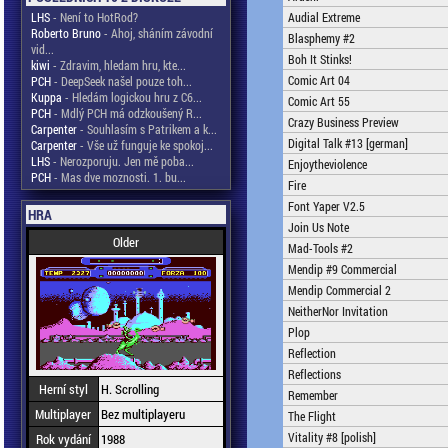
LHS
- Není to HotRod?
Audial Extreme
Roberto Bruno
- Ahoj, sháním závodní
Blasphemy #2
vid...
Boh It Stinks!
kiwi
- Zdravim, hledam hru, kte...
Comic Art 04
PCH
- DeepSeek našel pouze toh...
Kuppa
- Hledám logickou hru z C6...
Comic Art 55
PCH
- Mdlý PCH má odzkoušený R...
Crazy Business Preview
Carpenter
- Souhlasím s Patrikem a k...
Digital Talk #13 [german]
Carpenter
- Vše už funguje ke spokoj...
LHS
- Nerozporuju. Jen mě poba...
Enjoytheviolence
PCH
- Mas dve moznosti. 1. bu...
Fire
Font Yaper V2.5
HRA
Join Us Note
Older
Mad-Tools #2
Mendip #9 Commercial
Mendip Commercial 2
NeitherNor Invitation
Plop
Reflection
Reflections
Herní styl
H. Scrolling
Remember
Multiplayer
Bez multiplayeru
The Flight
Vitality #8 [polish]
Rok vydání
1988