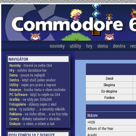
novinky
utility
hry
dema
dentra
re
NAVIGÁTOR
Novinky
- hlavně ze světa C64
Hry
- solidní databáze her
Dema
- pouze ta nejlepší
Země
Dentra
- když stačí jeden soubor
Utility
- nejen pro práci a legraci
Skupina
Recenze
- trocha textu o všem možném
Ex-skupina
PC Software
- když to nejde na C64
Funkce
Grafika
- ne vždy jen 320x200
Fotogalerie
- důkazy nejen z akcí
Intra
- ty začátky! ... a mnohdy několik
Reklama
- na ticho dňies .. a na hry taky
Název
Covery
- diskety zabalené v obrázku
+H2K
Diskuze
- o všem, o ničem a tak
Album of the Year
POSLEDNÍCH 10 Z DISKUZE
Arashi