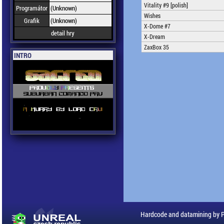
Vitality #9 [polish]
Programátor
(Unknown)
Wishes
Grafik
(Unknown)
X-Dome #7
detail hry
X-Dream
ZaxBox 35
INTRO
Hardcode and datamining by 