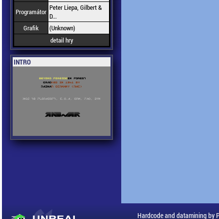
Peter Liepa, Gilbert &
Programátor
D...
Grafik
(Unknown)
detail hry
INTRO
Hardcode and datamining by 