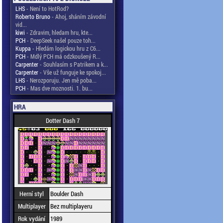
LHS
- Není to HotRod?
Roberto Bruno
- Ahoj, sháním závodní
vid...
kiwi
- Zdravim, hledam hru, kte...
PCH
- DeepSeek našel pouze toh...
Kuppa
- Hledám logickou hru z C6...
PCH
- Mdlý PCH má odzkoušený R...
Carpenter
- Souhlasím s Patrikem a k...
Carpenter
- Vše už funguje ke spokoj...
LHS
- Nerozporuju. Jen mě poba...
PCH
- Mas dve moznosti. 1. bu...
HRA
Dotter Dash 7
Herní styl
Boulder Dash
Multiplayer
Bez multiplayeru
Rok vydání
1989