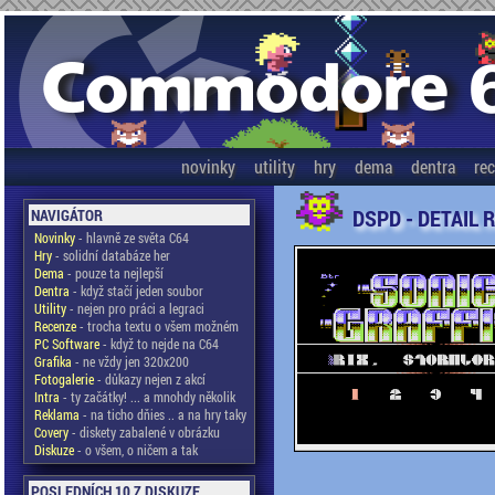
novinky
utility
hry
dema
dentra
re
DSPD - DETAIL 
NAVIGÁTOR
Novinky
- hlavně ze světa C64
Hry
- solidní databáze her
Dema
- pouze ta nejlepší
Dentra
- když stačí jeden soubor
Utility
- nejen pro práci a legraci
Recenze
- trocha textu o všem možném
PC Software
- když to nejde na C64
Grafika
- ne vždy jen 320x200
Fotogalerie
- důkazy nejen z akcí
Intra
- ty začátky! ... a mnohdy několik
Reklama
- na ticho dňies .. a na hry taky
Covery
- diskety zabalené v obrázku
Diskuze
- o všem, o ničem a tak
POSLEDNÍCH 10 Z DISKUZE