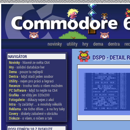
novinky
utility
hry
dema
dentra
re
DSPD - DETAIL 
NAVIGÁTOR
Novinky
- hlavně ze světa C64
Hry
- solidní databáze her
Dema
- pouze ta nejlepší
Dentra
- když stačí jeden soubor
Utility
- nejen pro práci a legraci
Recenze
- trocha textu o všem možném
PC Software
- když to nejde na C64
Grafika
- ne vždy jen 320x200
Fotogalerie
- důkazy nejen z akcí
Intra
- ty začátky! ... a mnohdy několik
Reklama
- na ticho dňies .. a na hry taky
Covery
- diskety zabalené v obrázku
Diskuze
- o všem, o ničem a tak
POSLEDNÍCH 10 Z DISKUZE