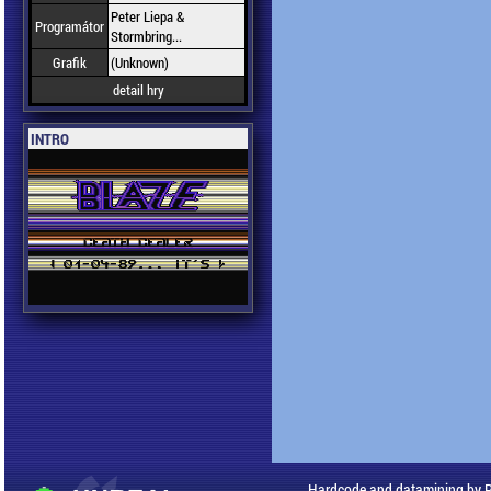
Peter Liepa &
Programátor
Stormbring...
Grafik
(Unknown)
detail hry
INTRO
Hardcode and datamining by 