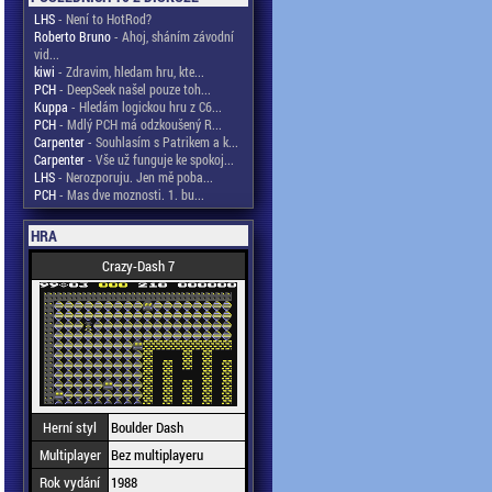
LHS
- Není to HotRod?
Roberto Bruno
- Ahoj, sháním závodní
vid...
kiwi
- Zdravim, hledam hru, kte...
PCH
- DeepSeek našel pouze toh...
Kuppa
- Hledám logickou hru z C6...
PCH
- Mdlý PCH má odzkoušený R...
Carpenter
- Souhlasím s Patrikem a k...
Carpenter
- Vše už funguje ke spokoj...
LHS
- Nerozporuju. Jen mě poba...
PCH
- Mas dve moznosti. 1. bu...
HRA
Crazy-Dash 7
Herní styl
Boulder Dash
Multiplayer
Bez multiplayeru
Rok vydání
1988