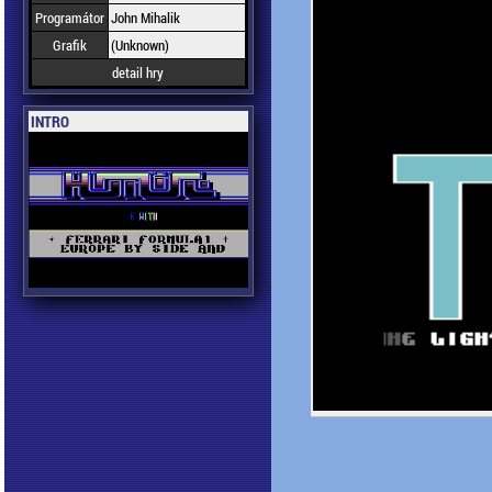
Programátor
John Mihalik
Grafik
(Unknown)
detail hry
INTRO