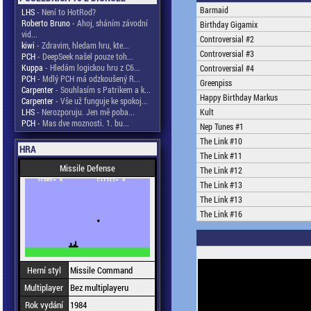
Barmaid
LHS
- Není to HotRod?
Roberto Bruno
- Ahoj, sháním závodní
Birthday Gigamix
vid...
Controversial #2
kiwi
- Zdravim, hledam hru, kte...
Controversial #3
PCH
- DeepSeek našel pouze toh...
Kuppa
- Hledám logickou hru z C6...
Controversial #4
PCH
- Mdlý PCH má odzkoušený R...
Greenpiss
Carpenter
- Souhlasím s Patrikem a k...
Happy Birthday Markus
Carpenter
- Vše už funguje ke spokoj...
LHS
- Nerozporuju. Jen mě poba...
Kult
PCH
- Mas dve moznosti. 1. bu...
Nep Tunes #1
The Link #10
HRA
The Link #11
Missile Defense
The Link #12
The Link #13
The Link #13
The Link #16
Herní styl
Missile Command
Multiplayer
Bez multiplayeru
Rok vydání
1984