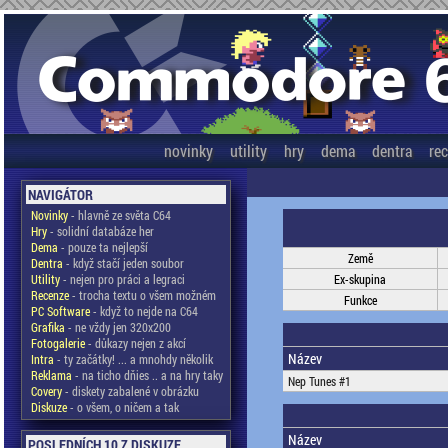
novinky
utility
hry
dema
dentra
re
NAVIGÁTOR
Novinky
- hlavně ze světa C64
Hry
- solidní databáze her
Dema
- pouze ta nejlepší
Země
Dentra
- když stačí jeden soubor
Utility
- nejen pro práci a legraci
Ex-skupina
Recenze
- trocha textu o všem možném
Funkce
PC Software
- když to nejde na C64
Grafika
- ne vždy jen 320x200
Fotogalerie
- důkazy nejen z akcí
Název
Intra
- ty začátky! ... a mnohdy několik
Reklama
- na ticho dňies .. a na hry taky
Nep Tunes #1
Covery
- diskety zabalené v obrázku
Diskuze
- o všem, o ničem a tak
Název
POSLEDNÍCH 10 Z DISKUZE