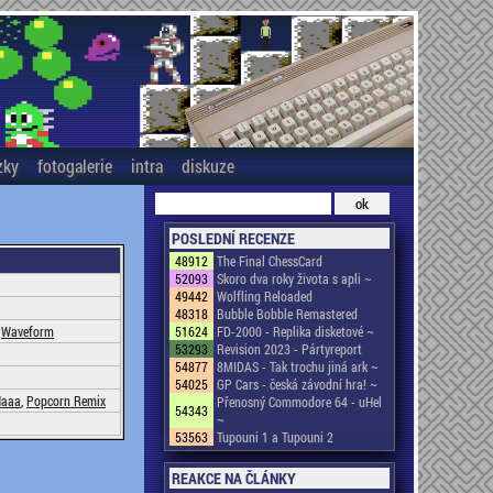
zky
fotogalerie
intra
diskuze
POSLEDNÍ RECENZE
48912
The Final ChessCard
52093
Skoro dva roky života s apli ~
49442
Wolfling Reloaded
48318
Bubble Bobble Remastered
,
Waveform
51624
FD-2000 - Replika disketové ~
53293
Revision 2023 - Pártyreport
54877
8MIDAS - Tak trochu jiná ark ~
54025
GP Cars - česká závodní hra! ~
Naaa
,
Popcorn Remix
Přenosný Commodore 64 - uHel
54343
~
53563
Tupouni 1 a Tupouni 2
REAKCE NA ČLÁNKY