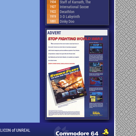
1934
Staff of Karnath, The
1927
International Soccer
1922
Decathlon
1919
3-D Labyrinth
1891
Dinky Doo
ADVERT
ILLICON of UNREAL