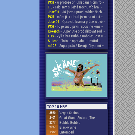
PCH
- A protože při ukládání ničím fo ~
TK
- Tak jsem si ještě trochu víc hrá ~
Josef01
- Já jsem upravil vzhled šach ~
PCH
- mám ji ;) a hral jsem na ni asi ~
Josef01
- Opravdu krásná práce, člově ~
PCH
- To je snad první, sociálně kons ~
Kokesch
- Super. Ale proč děkovat rod ~
LHS
- Vyšla hra Bubble Bobble: Lost C ~
Sillicon
- Toto je opravdu utlimátní ~
sc128
- Super práce! Děkuji. Chybí mi ~
TOP 10 HRY
3560
Vegas Casino II
2401
Great Giana Sisters , The
2277
Bubble Bobble
2137
Blackwyche
1982
Entombed