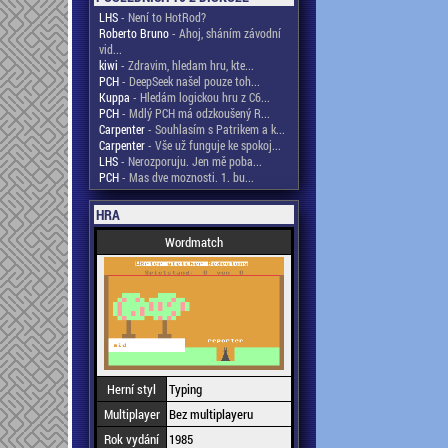
LHS
- Není to HotRod?
Roberto Bruno
- Ahoj, sháním závodní
vid...
kiwi
- Zdravim, hledam hru, kte...
PCH
- DeepSeek našel pouze toh...
Kuppa
- Hledám logickou hru z C6...
PCH
- Mdlý PCH má odzkoušený R...
Carpenter
- Souhlasím s Patrikem a k...
Carpenter
- Vše už funguje ke spokoj...
LHS
- Nerozporuju. Jen mě poba...
PCH
- Mas dve moznosti. 1. bu...
HRA
Wordmatch
Herní styl
Typing
Multiplayer
Bez multiplayeru
Rok vydání
1985