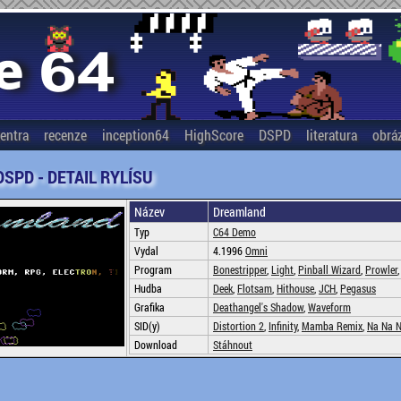
entra
recenze
inception64
HighScore
DSPD
literatura
obrá
DSPD - DETAIL RYLÍSU
Název
Dreamland
Typ
C64 Demo
Vydal
4.1996
Omni
Program
Bonestripper
,
Light
,
Pinball Wizard
,
Prowler
Hudba
Deek
,
Flotsam
,
Hithouse
,
JCH
,
Pegasus
Grafika
Deathangel's Shadow
,
Waveform
SID(y)
Distortion 2
,
Infinity
,
Mamba Remix
,
Na Na 
Download
Stáhnout