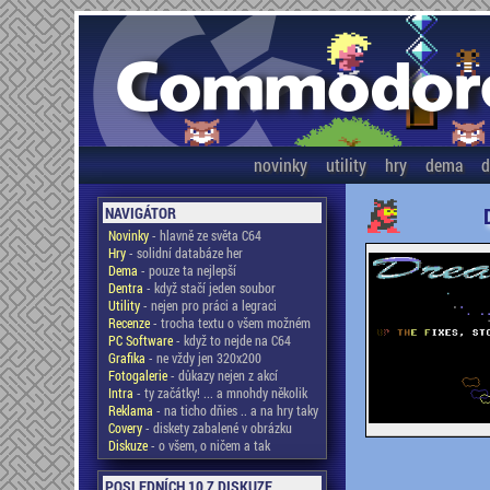
novinky
utility
hry
dema
d
NAVIGÁTOR
Novinky
- hlavně ze světa C64
Hry
- solidní databáze her
Dema
- pouze ta nejlepší
Dentra
- když stačí jeden soubor
Utility
- nejen pro práci a legraci
Recenze
- trocha textu o všem možném
PC Software
- když to nejde na C64
Grafika
- ne vždy jen 320x200
Fotogalerie
- důkazy nejen z akcí
Intra
- ty začátky! ... a mnohdy několik
Reklama
- na ticho dňies .. a na hry taky
Covery
- diskety zabalené v obrázku
Diskuze
- o všem, o ničem a tak
POSLEDNÍCH 10 Z DISKUZE