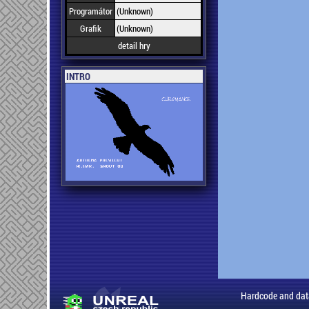
Programátor
(Unknown)
Grafik
(Unknown)
detail hry
INTRO
Hardcode and dat