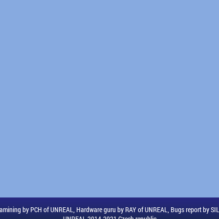
amining by PCH of UNREAL, Hardware guru by RAY of UNREAL, Bugs report by S
UNREAL 2014-2021 Czech republic