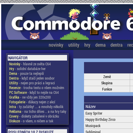
novinky
utility
hry
dema
dentra
re
NAVIGÁTOR
Novinky
- hlavně ze světa C64
Hry
- solidní databáze her
Dema
- pouze ta nejlepší
Země
Dentra
- když stačí jeden soubor
Utility
- nejen pro práci a legraci
Skupina
Recenze
- trocha textu o všem možném
Funkce
PC Software
- když to nejde na C64
Grafika
- ne vždy jen 320x200
Fotogalerie
- důkazy nejen z akcí
Název
Intra
- ty začátky! ... a mnohdy několik
Reklama
- na ticho dňies .. a na hry taky
Easy Spriter
Covery
- diskety zabalené v obrázku
Happy Birthday Zirco
Diskuze
- o všem, o ničem a tak
Musicpack
POSLEDNÍCH 10 Z DISKUZE
Subliminal