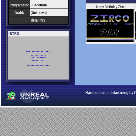
Programátor
J. Koeman
Happy Birthday Zirco
Grafik
(Unknown)
detail hry
INTRO
Hardcode and datamining by 