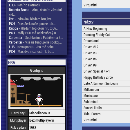
LHS
- Není to HotRod?
Virtuafitti
Roberto Bruno
- Ahoj, sháním závodní
vid...
kiwi
- Zdravim, hledam hru, kte...
Název
PCH
- DeepSeek našel pouze toh...
Kuppa
- Hledám logickou hru z C6...
A New Beginning
PCH
- Mdlý PCH má odzkoušený R...
Dancing Fraidy Cat
Carpenter
- Souhlasím s Patrikem a k...
Dreamland
Carpenter
- Vše už funguje ke spokoj...
LHS
- Nerozporuju. Jen mě poba...
Driven #12
PCH
- Mas dve moznosti. 1. bu...
Driven #30
Driven #6
HRA
Driven #9
Gunfight
Driven Special 4k-1
Happy Birthday Zirco
Late Afternoon Sunbeam
Millennium
Musicpack
Subliminal
Sunset Trails
Herní styl
Miscellaneous
Tidal Forces
Multiplayer
Bez multiplayeru
Virtuafitti
Rok vydání
1983