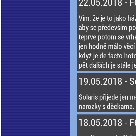
22.05.2018 - F6
Vím, že je to jako h
aby se především pod
teprve potom se vrh
jen hodně málo věcí 
když je de facto hot
pět dalších je stále 
19.05.2018 - S
Solaris přijede jen n
narozky s děckama. 
18.05.2018 - F