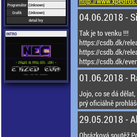
http://www.xpedros.
Programátor
(Unknown)
Grafik
(Unknown)
04.06.2018 - Si
detail hry
Tak je to venku !!!
INTRO
https://csdb.dk/rel
https://csdb.dk/rel
https://csdb.dk/eve
01.06.2018 - R
Jojo, co se dá dělat
prý oficiálně prohlá
29.05.2018 - A
Obrázková soutěž Po