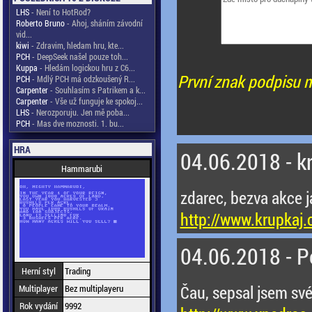
LHS
- Není to HotRod?
Roberto Bruno
- Ahoj, sháním závodní
vid...
kiwi
- Zdravim, hledam hru, kte...
PCH
- DeepSeek našel pouze toh...
Kuppa
- Hledám logickou hru z C6...
První znak podpisu m
PCH
- Mdlý PCH má odzkoušený R...
Carpenter
- Souhlasím s Patrikem a k...
Carpenter
- Vše už funguje ke spokoj...
LHS
- Nerozporuju. Jen mě poba...
PCH
- Mas dve moznosti. 1. bu...
HRA
04.06.2018 - k
Hammarubi
zdarec, bezva akce j
http://www.krupkaj.
04.06.2018 - 
Herní styl
Trading
Čau, sepsal jsem své
Multiplayer
Bez multiplayeru
Rok vydání
9992