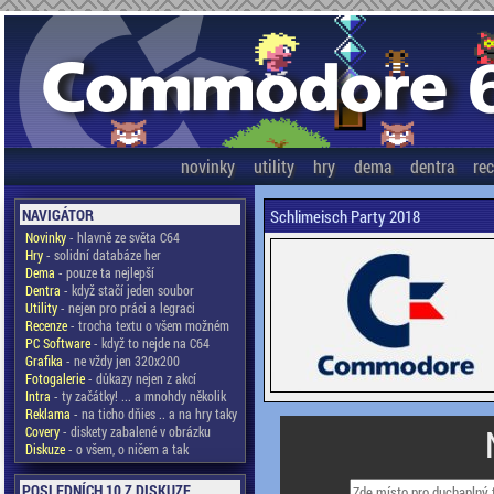
novinky
utility
hry
dema
dentra
re
NAVIGÁTOR
Schlimeisch Party 2018
Novinky
- hlavně ze světa C64
Hry
- solidní databáze her
Dema
- pouze ta nejlepší
Dentra
- když stačí jeden soubor
Utility
- nejen pro práci a legraci
Recenze
- trocha textu o všem možném
PC Software
- když to nejde na C64
Grafika
- ne vždy jen 320x200
Fotogalerie
- důkazy nejen z akcí
Intra
- ty začátky! ... a mnohdy několik
Reklama
- na ticho dňies .. a na hry taky
Covery
- diskety zabalené v obrázku
Diskuze
- o všem, o ničem a tak
POSLEDNÍCH 10 Z DISKUZE