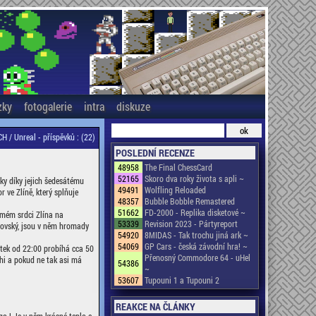
zky
fotogalerie
intra
diskuze
H / Unreal -
příspěvků : (22)
POSLEDNÍ RECENZE
48958
The Final ChessCard
52165
Skoro dva roky života s apli ~
ky díky jejich šedesátému
49491
Wolfling Reloaded
r ve Zlíně, který splňuje
48357
Bubble Bobble Remastered
51662
FD-2000 - Replika disketové ~
amém srdci Zlína na
53339
Revision 2023 - Pártyreport
brovský, jsou v něm hromady
54920
8MIDAS - Tak trochu jiná ark ~
54069
GP Cars - česká závodní hra! ~
átek od 22:00 probíhá cca 50
Přenosný Commodore 64 - uHel
hi a pokud ne tak asi má
54386
~
53607
Tupouni 1 a Tupouni 2
REAKCE NA ČLÁNKY