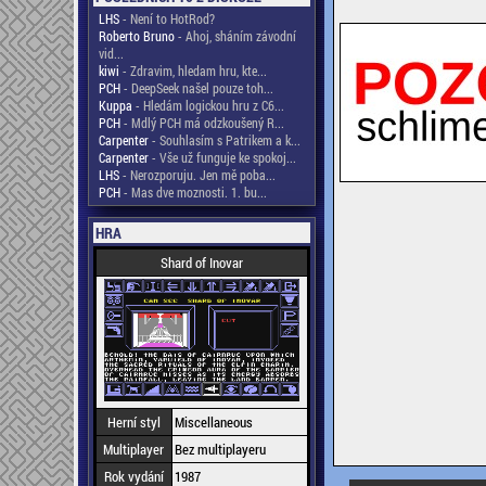
LHS
- Není to HotRod?
Roberto Bruno
- Ahoj, sháním závodní
vid...
kiwi
- Zdravim, hledam hru, kte...
PCH
- DeepSeek našel pouze toh...
Kuppa
- Hledám logickou hru z C6...
PCH
- Mdlý PCH má odzkoušený R...
Carpenter
- Souhlasím s Patrikem a k...
Carpenter
- Vše už funguje ke spokoj...
LHS
- Nerozporuju. Jen mě poba...
PCH
- Mas dve moznosti. 1. bu...
HRA
Shard of Inovar
Herní styl
Miscellaneous
Multiplayer
Bez multiplayeru
Rok vydání
1987