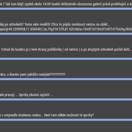
ole ? Tak tam když zajdeš okolo 18:00 budeš obšťastněn obrazovou galerií právě probíhající a kon
niky po schodech? Tomu sám nevěříš! Zítra to půjdu omrknout cestou na oběd...
/maps/@49.2209958,17.6560461,3a,75y,318.57h,81.52t/data=!3m5!1e1!3m3!1s5ITrXTl
 Vchod do bunkru je z levé strany polikliniky ( od centra ) a po dvojtých schodech pořád dolů ..
ru, o kterém jsem jaktěživ neslyšel?!?!??!!?!?!?
e pracuji ... Sprchy zkusim zajistit ...
y v umyvadle studenou vodou... Není tam někde možnost té sprchy?