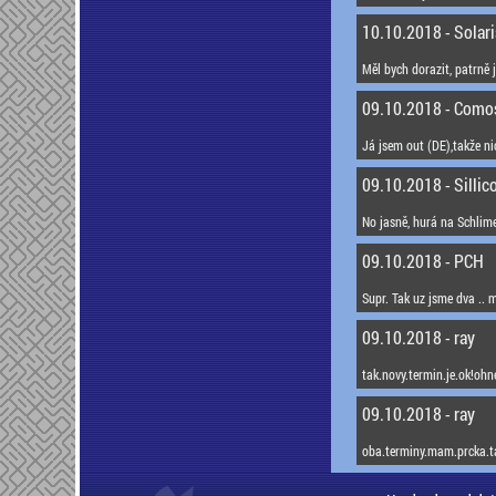
10.10.2018 - Solar
Měl bych dorazit, patrně j
09.10.2018 - Como
Já jsem out (DE),takže ni
09.10.2018 - Sillic
No jasně, hurá na Schlimeis
09.10.2018 - PCH
Supr. Tak uz jsme dva .. m
09.10.2018 - ray
tak.novy.termin.je.ok!ohn
09.10.2018 - ray
oba.terminy.mam.prcka.tak