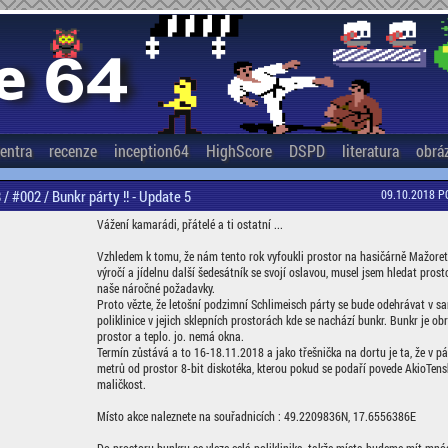
entra
recenze
inception64
HighScore
DSPD
literatura
obrá
/ #002 / Bunkr párty !! - Update 5
09.10.2018 PC
Vážení kamarádi, přátelé a ti ostatní ...
Vzhledem k tomu, že nám tento rok vyfoukli prostor na hasičárně Mažoret
výročí a jídelnu další šedesátník se svojí oslavou, musel jsem hledat prosto
naše náročné požadavky.
Proto vězte, že letošní podzimní Schlimeisch párty se bude odehrávat v s
poliklinice v jejich sklepních prostorách kde se nachází bunkr. Bunkr je o
prostor a teplo. jo. nemá okna.
Termín zůstává a to 16-18.11.2018 a jako třešnička na dortu je ta, že v p
metrů od prostor 8-bit diskotéka, kterou pokud se podaří povede AkioTens
maličkost.
Místo akce naleznete na souřadnicích : 49.2209836N, 17.6556386E