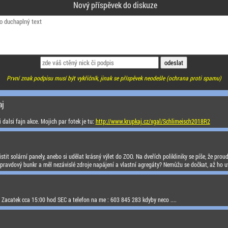
Nový příspěvek do diskuze
První znak podpisu musí být vykřičník, jinak se příspěvek neodešle (ochrana proti spamu)
aj
dalsi fajn akce. Mojich par fotek je tu:
http://www.krupkaj.cz/xgal/Schlimeisch2018R2
tit solární panely, anebo si udělat krásný výlet do ZOO. Na dveřích polikliniky se píše, že prou
pravdový bunkr a měl nezávislé zdroje napájení a vlastní agregáty? Nemůžu se dočkat, až ho uv
! Zacatek cca 15:00 hod SEC a telefon na me : 603 845 283 kdyby neco ....