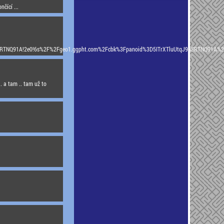
čící ...
uUtqJ9nSRTNQ91A!2e0!6s%2F%2Fgeo1.ggpht.com%2Fcbk%3Fpanoid%3D5ITrXTluUtqJ9nSRTNQ
. a tam .. tam už to