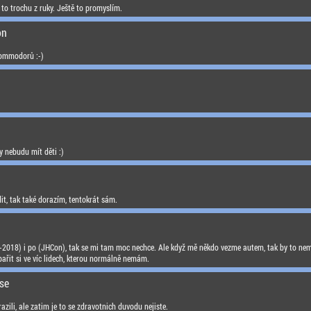
 to trochu z ruky. Ještě to promyslím.
on
Commodorů :-)
y nebudu mít děti :)
t, tak také dorazím, tentokrát sám.
-2018) i po (JHCon), tak se mi tam moc nechce. Ale když mě někdo vezme autem, tak by to nem
pařit si ve víc lidech, kterou normálně nemám.
se
azili, ale zatim je to se zdravotnich duvodu nejiste.