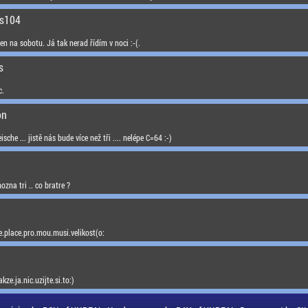
is104
en na sobotu. Já tak nerad řídím v noci :-(.
s
c.
on
che ... jistě nás bude více než tři .... nelépe C=64 :-)
ozna tri .. co bratre ?
e.place.pro.mou.musi.velikost(o:
ze.ja.nic.uzijte.si.to:)