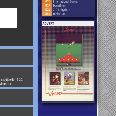
1932
International Soccer
1925
Decathlon
1922
3-D Labyrinth
1894
Dinky Doo
ADVERT
d nepůjde do 15:30.
idím! :-)