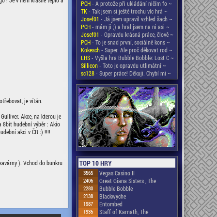
go ! Je v něm krásné teplo a
PCH
- A protože při ukládání ničím fo ~
TK
- Tak jsem si ještě trochu víc hrá ~
Josef01
- Já jsem upravil vzhled šach ~
PCH
- mám ji ;) a hral jsem na ni asi ~
Josef01
- Opravdu krásná práce, člově ~
PCH
- To je snad první, sociálně kons ~
Kokesch
- Super. Ale proč děkovat rod ~
LHS
- Vyšla hra Bubble Bobble: Lost C ~
Sillicon
- Toto je opravdu utlimátní ~
sc128
- Super práce! Děkuji. Chybí mi ~
třebovat, je vítán.
ulliver. Akce, na kterou je
 8bit hudební výběr : Akio
dební akci v ČR :) !!!!
TOP 10 HRY
 kavárny ). Vchod do bunkru
3565
Vegas Casino II
2406
Great Giana Sisters , The
2280
Bubble Bobble
2138
Blackwyche
1987
Entombed
1935
Staff of Karnath, The