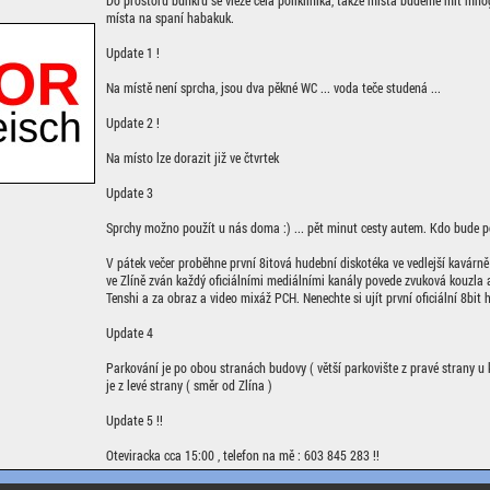
Do prostoru bunkru se vleze celá poliklinika, takže místa budeme mít mnó
místa na spaní habakuk.
Update 1 !
Na místě není sprcha, jsou dva pěkné WC ... voda teče studená ...
Update 2 !
Na místo lze dorazit již ve čtvrtek
Update 3
Sprchy možno použít u nás doma :) ... pět minut cesty autem. Kdo bude po
V pátek večer proběhne první 8itová hudební diskotéka ve vedlejší kavárně G
ve Zlíně zván každý oficiálními mediálními kanály povede zvuková kouzla a
Tenshi a za obraz a video mixáž PCH. Nenechte si ujít první oficiální 8bit hu
Update 4
Parkování je po obou stranách budovy ( větší parkovište z pravé strany u
je z levé strany ( směr od Zlína )
Update 5 !!
Oteviracka cca 15:00 , telefon na mě : 603 845 283 !!