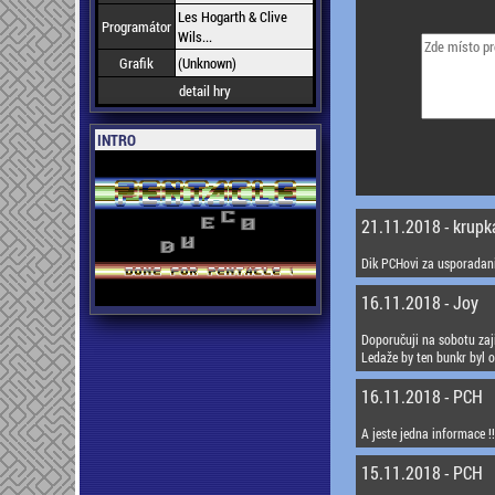
Les Hogarth & Clive
Programátor
Wils...
Grafik
(Unknown)
detail hry
INTRO
21.11.2018 - krupk
Dik PCHovi za usporadani 
16.11.2018 - Joy
Doporučuji na sobotu zajis
Ledaže by ten bunkr byl o
16.11.2018 - PCH
A jeste jedna informace !
15.11.2018 - PCH