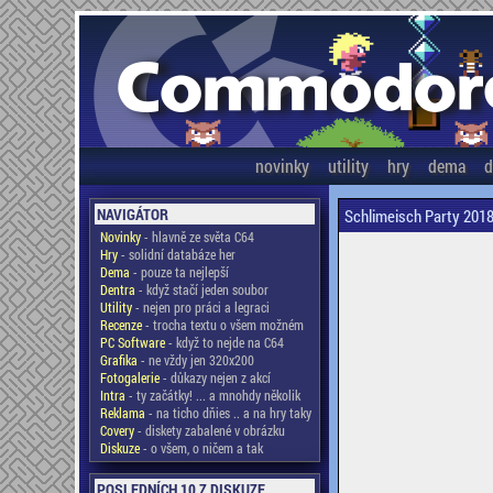
novinky
utility
hry
dema
d
NAVIGÁTOR
Schlimeisch Party 2018 
Novinky
- hlavně ze světa C64
Hry
- solidní databáze her
Dema
- pouze ta nejlepší
Dentra
- když stačí jeden soubor
Utility
- nejen pro práci a legraci
Recenze
- trocha textu o všem možném
PC Software
- když to nejde na C64
Grafika
- ne vždy jen 320x200
Fotogalerie
- důkazy nejen z akcí
Intra
- ty začátky! ... a mnohdy několik
Reklama
- na ticho dňies .. a na hry taky
Covery
- diskety zabalené v obrázku
Diskuze
- o všem, o ničem a tak
POSLEDNÍCH 10 Z DISKUZE