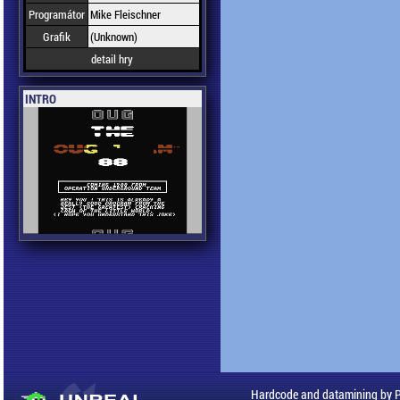
Programátor
Mike Fleischner
Grafik
(Unknown)
detail hry
INTRO
Hardcode and datamining by 