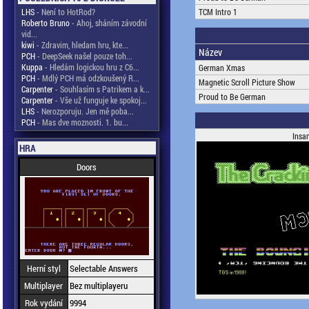
LHS
- Není to HotRod?
TCM Intro 1
Roberto Bruno
- Ahoj, sháním závodní
vid...
kiwi
- Zdravim, hledam hru, kte...
Název
PCH
- DeepSeek našel pouze toh...
Kuppa
- Hledám logickou hru z C6...
German Xmas
PCH
- Mdlý PCH má odzkoušený R...
Magnetic Scroll Picture Show
Carpenter
- Souhlasím s Patrikem a k...
Proud to Be German
Carpenter
- Vše už funguje ke spokoj...
LHS
- Nerozporuju. Jen mě poba...
PCH
- Mas dve moznosti. 1. bu...
Insan
HRA
Doors
Herní styl
Selectable Answers
Multiplayer
Bez multiplayeru
Rok vydání
9994