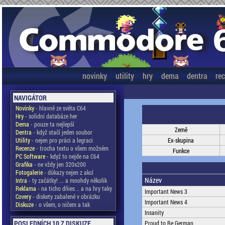
novinky
utility
hry
dema
dentra
re
NAVIGÁTOR
Novinky
- hlavně ze světa C64
Hry
- solidní databáze her
Dema
- pouze ta nejlepší
Země
Dentra
- když stačí jeden soubor
Utility
- nejen pro práci a legraci
Ex-skupina
Recenze
- trocha textu o všem možném
Funkce
PC Software
- když to nejde na C64
Grafika
- ne vždy jen 320x200
Fotogalerie
- důkazy nejen z akcí
Název
Intra
- ty začátky! ... a mnohdy několik
Reklama
- na ticho dňies .. a na hry taky
Important News 3
Covery
- diskety zabalené v obrázku
Important News 4
Diskuze
- o všem, o ničem a tak
Insanity
POSLEDNÍCH 10 Z DISKUZE
Proud to Be German