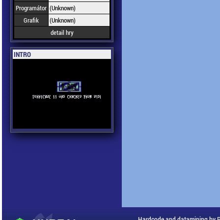
Programátor
(Unknown)
Grafik
(Unknown)
detail hry
INTRO
Hardcode and datamining by 