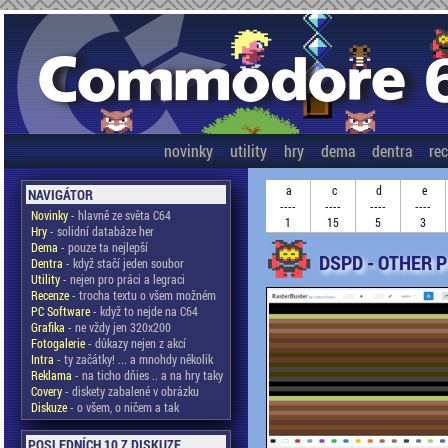
novinky
utility
hry
dema
dentra
re
a
c
d
e
NAVIGÁTOR
----
----
----
----
Novinky
- hlavně ze světa C64
1
15
5
3
Hry
- solidní databáze her
Dema
- pouze ta nejlepší
DSPD - OTHER 
Dentra
- když stačí jeden soubor
Utility
- nejen pro práci a legraci
Recenze
- trocha textu o všem možném
PC Software
- když to nejde na C64
Grafika
- ne vždy jen 320x200
Fotogalerie
- důkazy nejen z akcí
Intra
- ty začátky! ... a mnohdy několik
Reklama
- na ticho dňies .. a na hry taky
Covery
- diskety zabalené v obrázku
Diskuze
- o všem, o ničem a tak
POSLEDNÍCH 10 Z DISKUZE