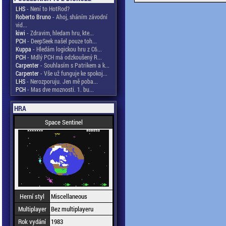
LHS
- Není to HotRod?
Roberto Bruno
- Ahoj, sháním závodní
vid...
kiwi
- Zdravim, hledam hru, kte...
PCH
- DeepSeek našel pouze toh...
Kuppa
- Hledám logickou hru z C6...
PCH
- Mdlý PCH má odzkoušený R...
Carpenter
- Souhlasím s Patrikem a k...
Carpenter
- Vše už funguje ke spokoj...
LHS
- Nerozporuju. Jen mě poba...
PCH
- Mas dve moznosti. 1. bu...
HRA
Space Sentinel
Herní styl
Miscellaneous
Multiplayer
Bez multiplayeru
Rok vydání
1983