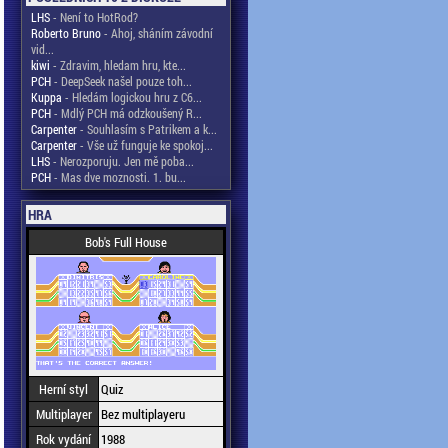
LHS
- Není to HotRod?
Roberto Bruno
- Ahoj, sháním závodní
vid...
kiwi
- Zdravim, hledam hru, kte...
PCH
- DeepSeek našel pouze toh...
Kuppa
- Hledám logickou hru z C6...
PCH
- Mdlý PCH má odzkoušený R...
Carpenter
- Souhlasím s Patrikem a k...
Carpenter
- Vše už funguje ke spokoj...
LHS
- Nerozporuju. Jen mě poba...
PCH
- Mas dve moznosti. 1. bu...
HRA
Bob's Full House
Herní styl
Quiz
Multiplayer
Bez multiplayeru
Rok vydání
1988