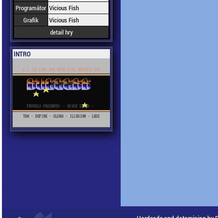
Programátor
Vicious Fish
Grafik
Vicious Fish
detail hry
INTRO