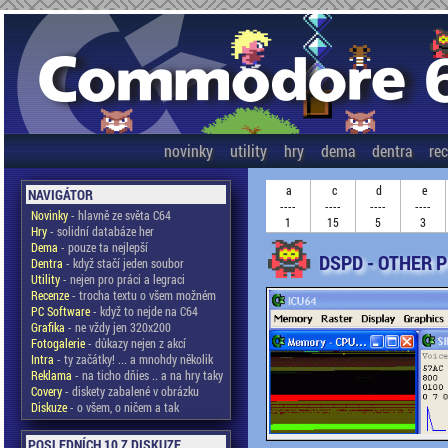
novinky
utility
hry
dema
dentra
re
a
c
d
e
NAVIGÁTOR
----
----
----
----
Novinky
- hlavně ze světa C64
1
15
5
3
Hry
- solidní databáze her
Dema
- pouze ta nejlepší
DSPD - OTHER 
Dentra
- když stačí jeden soubor
Utility
- nejen pro práci a legraci
Recenze
- trocha textu o všem možném
PC Software
- když to nejde na C64
Grafika
- ne vždy jen 320x200
Fotogalerie
- důkazy nejen z akcí
Intra
- ty začátky! ... a mnohdy několik
Reklama
- na ticho dňies .. a na hry taky
Covery
- diskety zabalené v obrázku
Diskuze
- o všem, o ničem a tak
POSLEDNÍCH 10 Z DISKUZE