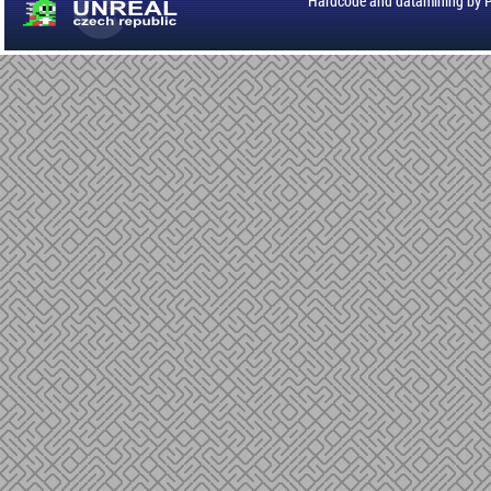
Hardcode and datamining by 