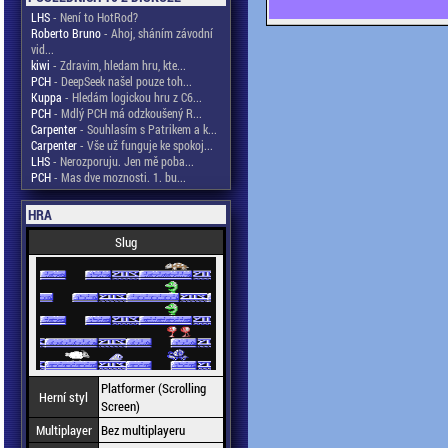
LHS
- Není to HotRod?
Roberto Bruno
- Ahoj, sháním závodní
vid...
kiwi
- Zdravim, hledam hru, kte...
PCH
- DeepSeek našel pouze toh...
Kuppa
- Hledám logickou hru z C6...
PCH
- Mdlý PCH má odzkoušený R...
Carpenter
- Souhlasím s Patrikem a k...
Carpenter
- Vše už funguje ke spokoj...
LHS
- Nerozporuju. Jen mě poba...
PCH
- Mas dve moznosti. 1. bu...
HRA
Slug
Platformer (Scrolling
Herní styl
Screen)
Multiplayer
Bez multiplayeru