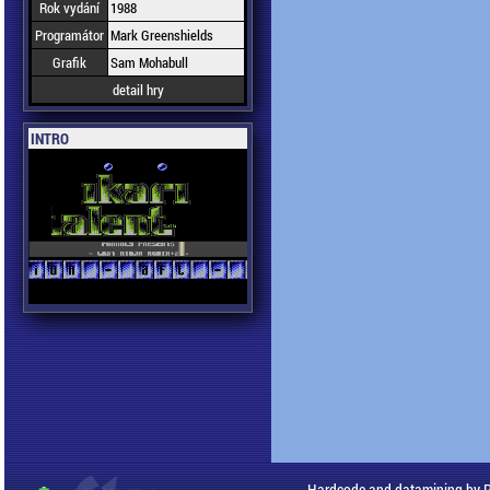
Rok vydání
1988
Programátor
Mark Greenshields
Grafik
Sam Mohabull
detail hry
INTRO
Hardcode and datamining by 