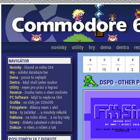
novinky
utility
hry
dema
dentra
re
a
c
d
e
NAVIGÁTOR
----
----
----
----
Novinky
- hlavně ze světa C64
1
15
5
3
Hry
- solidní databáze her
Dema
- pouze ta nejlepší
DSPD - OTHER 
Dentra
- když stačí jeden soubor
Utility
- nejen pro práci a legraci
Recenze
- trocha textu o všem možném
PC Software
- když to nejde na C64
Grafika
- ne vždy jen 320x200
Fotogalerie
- důkazy nejen z akcí
Intra
- ty začátky! ... a mnohdy několik
Reklama
- na ticho dňies .. a na hry taky
Covery
- diskety zabalené v obrázku
Diskuze
- o všem, o ničem a tak
POSLEDNÍCH 10 Z DISKUZE