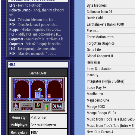
LHS
- Není to HotRod?
Byte Madness
Roberto Bruno
- Ahoj, sháním závodní
Collusion Intro 01
vid...
Dutch Gold
kiwi
- Zdravim, hledam hru, kte...
Earthshaker's Ranks #008
PCH
- DeepSeek našel pouze toh...
Kuppa
- Hledám logickou hru z C6...
Eeehm...
PCH
- Mdlý PCH má odzkoušený R...
Force Motion Intro
Carpenter
- Souhlasím s Patrikem a k...
Forgotten Graphics
Carpenter
- Vše už funguje ke spokoj...
LHS
- Nerozporuju. Jen mě poba...
Get a Life
PCH
- Mas dve moznosti. 1. bu...
Global Conquest II
Hellraiser
HRA
Inner Satisfaction
Game Over
Insanity
Integrator (Ninja 3 Editor)
Lozaz Pay 2+
Maulhalten
Megademo One
Mirage #003
Mooga Booga V1.0+
Herní styl
Platformer
Music from Tibo's Tale (End Sequ
Multiplayer
Bez multiplayeru
Music from Tibo's Tale (Intro + Ti
New Killa Dream 4
Rok vydání
1987