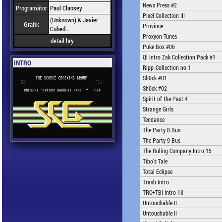
News Press #2
Programátor
Paul Clansey
Pixel Collection III
(Unknown) & Javier
Grafik
Province
Cubed...
Proxyon Tunes
detail hry
Puke Box #06
Ql Intro Zak Collection Pack #1
INTRO
Ripp-Collection no.1
Sh0ck #01
Sh0ck #02
Spirit of the Past 4
Strange Girls
Tendance
The Party 8 Bus
The Party 9 Bus
The Ruling Company Intro 15
Tibo's Tale
Total Eclipse
Trash Intro
TRC+TBI Intro 13
Untouchable II
Untouchable II