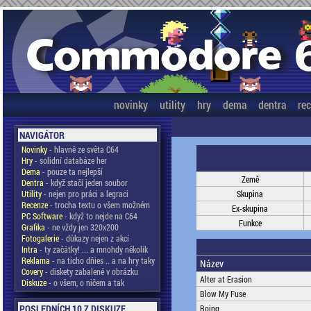
novinky
utility
hry
dema
dentra
re
NAVIGÁTOR
Novinky
- hlavně ze světa C64
Hry
- solidní databáze her
Dema
- pouze ta nejlepší
Země
Dentra
- když stačí jeden soubor
Utility
- nejen pro práci a legraci
Skupina
Recenze
- trocha textu o všem možném
Ex-skupina
PC Software
- když to nejde na C64
Funkce
Grafika
- ne vždy jen 320x200
Fotogalerie
- důkazy nejen z akcí
Intra
- ty začátky! ... a mnohdy několik
Reklama
- na ticho dňies .. a na hry taky
Název
Covery
- diskety zabalené v obrázku
Alter at Erasion
Diskuze
- o všem, o ničem a tak
Blow My Fuse
POSLEDNÍCH 10 Z DISKUZE
Boing