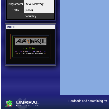
Programátor
Steve Meretzky
Grafik
(None)
detail hry
INTRO
Hardcode and datamining by 