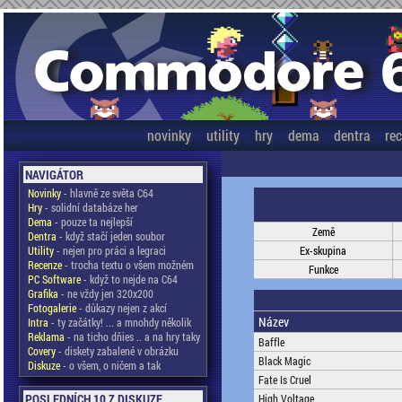
novinky
utility
hry
dema
dentra
re
NAVIGÁTOR
Novinky
- hlavně ze světa C64
Hry
- solidní databáze her
Dema
- pouze ta nejlepší
Země
Dentra
- když stačí jeden soubor
Utility
- nejen pro práci a legraci
Ex-skupina
Recenze
- trocha textu o všem možném
Funkce
PC Software
- když to nejde na C64
Grafika
- ne vždy jen 320x200
Fotogalerie
- důkazy nejen z akcí
Název
Intra
- ty začátky! ... a mnohdy několik
Reklama
- na ticho dňies .. a na hry taky
Baffle
Covery
- diskety zabalené v obrázku
Black Magic
Diskuze
- o všem, o ničem a tak
Fate Is Cruel
POSLEDNÍCH 10 Z DISKUZE
High Voltage