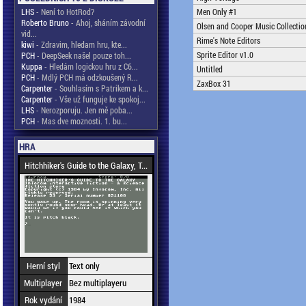
LHS
- Není to HotRod?
Men Only #1
Roberto Bruno
- Ahoj, sháním závodní
Olsen and Cooper Music Collectio
vid...
Rime's Note Editors
kiwi
- Zdravim, hledam hru, kte...
Sprite Editor v1.0
PCH
- DeepSeek našel pouze toh...
Kuppa
- Hledám logickou hru z C6...
Untitled
PCH
- Mdlý PCH má odzkoušený R...
ZaxBox 31
Carpenter
- Souhlasím s Patrikem a k...
Carpenter
- Vše už funguje ke spokoj...
LHS
- Nerozporuju. Jen mě poba...
PCH
- Mas dve moznosti. 1. bu...
HRA
Hitchhiker's Guide to the Galaxy, T...
Herní styl
Text only
Multiplayer
Bez multiplayeru
Rok vydání
1984