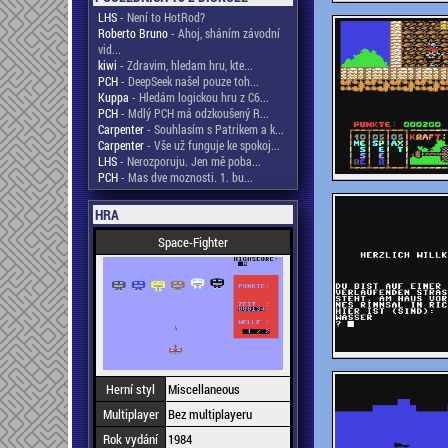
LHS
- Není to HotRod?
Roberto Bruno
- Ahoj, sháním závodní
vid...
kiwi
- Zdravim, hledam hru, kte...
PCH
- DeepSeek našel pouze toh...
Kuppa
- Hledám logickou hru z C6...
PCH
- Mdlý PCH má odzkoušený R...
Carpenter
- Souhlasím s Patrikem a k...
Carpenter
- Vše už funguje ke spokoj...
LHS
- Nerozporuju. Jen mě poba...
PCH
- Mas dve moznosti. 1. bu...
HRA
Space-Fighter
Herní styl
Miscellaneous
Multiplayer
Bez multiplayeru
Rok vydání
1984