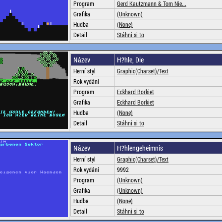
Program
Gerd Kautzmann & Tom Nie...
Grafika
(Unknown)
Hudba
(None)
Detail
Stáhni si to
Název
H?hle, Die
Herní styl
Graphic(Charset)/Text
Rok vydání
Program
Eckhard Borkiet
Grafika
Eckhard Borkiet
Hudba
(None)
Detail
Stáhni si to
Název
H?hlengeheimnis
Herní styl
Graphic(Charset)/Text
Rok vydání
9992
Program
(Unknown)
Grafika
(Unknown)
Hudba
(None)
Detail
Stáhni si to