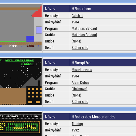
Název
H?hnerfarm
Herní styl
Catch it
Rok vydání
1984
Program
Matthias Baldauf
Grafika
Matthias Baldauf
Hudba
(None)
Detail
Stáhni si to
Název
H?licopt?re
Herní styl
Miscellaneous
Rok vydání
1984
Program
Alain Dubus
Grafika
(Unknown)
Hudba
(None)
Detail
Stáhni si to
Název
H?ndler des Morgenlandes
Herní styl
Trading
Rok vydání
1992