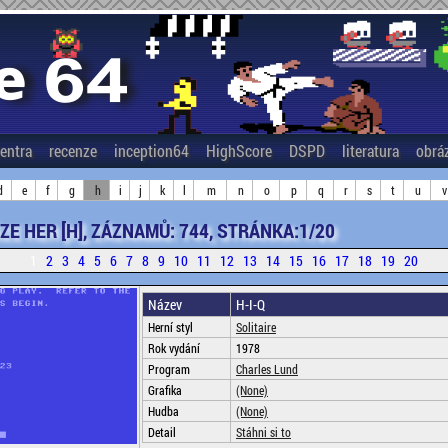
entra
recenze
inception64
HighScore
DSPD
literatura
obrá
d
e
f
g
h
i
j
k
l
m
n
o
p
q
r
s
t
u
v
ZE HER [H], ZÁZNAMŮ: 744, STRÁNKA:1/20
1
2
3
4
5
6
7
8
9
10
11
12
13
14
15
16
17
18
19
20
Název
H-I-Q
Herní styl
Solitaire
Rok vydání
1978
Program
Charles Lund
Grafika
(None)
Hudba
(None)
Detail
Stáhni si to