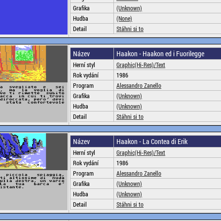
Grafika
(Unknown)
Hudba
(None)
Detail
Stáhni si to
Název
Haakon - Haakon ed i Fuorilegge
Herní styl
Graphic(Hi-Res)/Text
Rok vydání
1986
Program
Alessandro Zanello
Grafika
(Unknown)
Hudba
(Unknown)
Detail
Stáhni si to
Název
Haakon - La Contea di Erik
Herní styl
Graphic(Hi-Res)/Text
Rok vydání
1986
Program
Alessandro Zanello
Grafika
(Unknown)
Hudba
(Unknown)
Detail
Stáhni si to