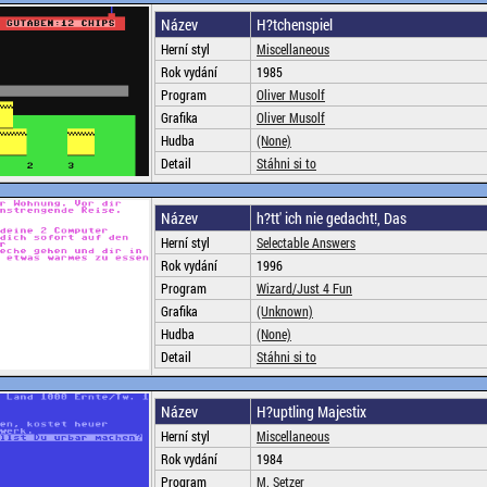
Název
H?tchenspiel
Herní styl
Miscellaneous
Rok vydání
1985
Program
Oliver Musolf
Grafika
Oliver Musolf
Hudba
(None)
Detail
Stáhni si to
Název
h?tt' ich nie gedacht!, Das
Herní styl
Selectable Answers
Rok vydání
1996
Program
Wizard/Just 4 Fun
Grafika
(Unknown)
Hudba
(None)
Detail
Stáhni si to
Název
H?uptling Majestix
Herní styl
Miscellaneous
Rok vydání
1984
Program
M. Setzer