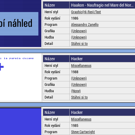
Název
Haakon - Naufragio nel Mare del Nor...
Herní styl
Graphic(Hi-Res)/Text
Rok vydání
1986
Program
Alessandro Zanello
Grafika
(Unknown)
Hudba
(Unknown)
Detail
Stáhni si to
Název
Hacker
Herní styl
Miscellaneous
Rok vydání
1988
Program
(Unknown)
Grafika
(Unknown)
Hudba
(None)
Detail
Stáhni si to
Název
Hacker
Herní styl
Miscellaneous
Rok vydání
1985
Program
Steve Cartwright