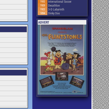
1932
International Soccer
1925
Decathlon
1922
3-D Labyrinth
1894
Dinky Doo
ADVERT