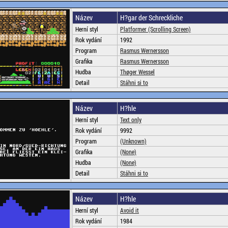
Název
H?gar der Schreckliche
Herní styl
Platformer (Scrolling Screen)
Rok vydání
1992
Program
Rasmus Wernersson
Grafika
Rasmus Wernersson
Hudba
Thøger Wessel
Detail
Stáhni si to
Název
H?hle
Herní styl
Text only
Rok vydání
9992
Program
(Unknown)
Grafika
(None)
Hudba
(None)
Detail
Stáhni si to
Název
H?hle
Herní styl
Avoid it
Rok vydání
1984