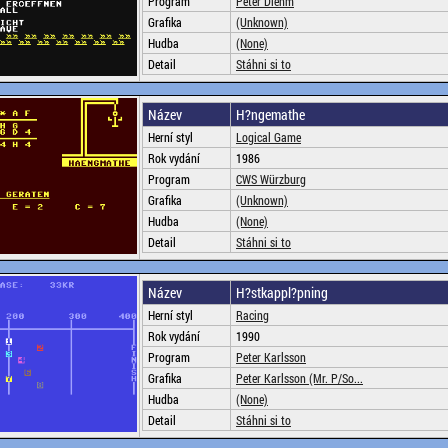
Program
Peter Diehm
Grafika
(Unknown)
Hudba
(None)
Detail
Stáhni si to
Název
H?ngemathe
Herní styl
Logical Game
Rok vydání
1986
Program
CWS Würzburg
Grafika
(Unknown)
Hudba
(None)
Detail
Stáhni si to
Název
H?stkappl?pning
Herní styl
Racing
Rok vydání
1990
Program
Peter Karlsson
Grafika
Peter Karlsson (Mr. P/So...
Hudba
(None)
Detail
Stáhni si to