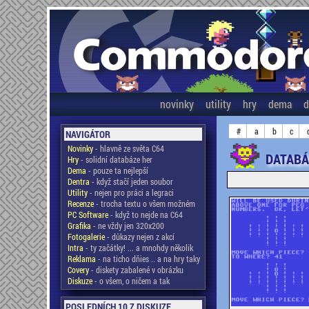
novinky
utility
hry
dema
d
#
a
b
c
NAVIGÁTOR
Novinky
- hlavně ze světa C64
DATABÁ
Hry
- solidní databáze her
Dema
- pouze ta nejlepší
Dentra
- když stačí jeden soubor
Utility
- nejen pro práci a legraci
Recenze
- trocha textu o všem možném
PC Software
- když to nejde na C64
Grafika
- ne vždy jen 320x200
Fotogalerie
- důkazy nejen z akcí
Intra
- ty začátky! ... a mnohdy několik
Reklama
- na ticho dňies .. a na hry taky
Covery
- diskety zabalené v obrázku
Diskuze
- o všem, o ničem a tak
POSLEDNÍCH 10 Z DISKUZE