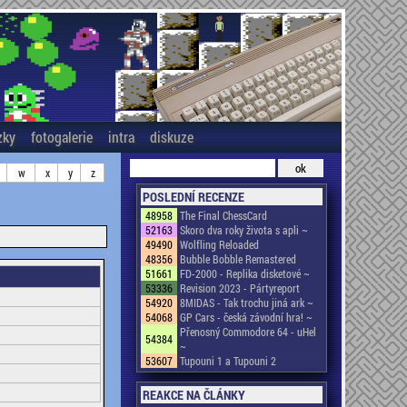
zky
fotogalerie
intra
diskuze
w
x
y
z
POSLEDNÍ RECENZE
48958
The Final ChessCard
52163
Skoro dva roky života s apli ~
49490
Wolfling Reloaded
48356
Bubble Bobble Remastered
51661
FD-2000 - Replika disketové ~
53336
Revision 2023 - Pártyreport
54920
8MIDAS - Tak trochu jiná ark ~
54068
GP Cars - česká závodní hra! ~
Přenosný Commodore 64 - uHel
54384
~
53607
Tupouni 1 a Tupouni 2
REAKCE NA ČLÁNKY