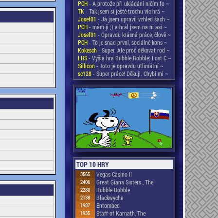
PCH
- A protože při ukládání ničím fo ~
TK
- Tak jsem si ještě trochu víc hrá ~
Josef01
- Já jsem upravil vzhled šach ~
PCH
- mám ji ;) a hral jsem na ni asi ~
Josef01
- Opravdu krásná práce, člově ~
PCH
- To je snad první, sociálně kons ~
Kokesch
- Super. Ale proč děkovat rod ~
LHS
- Vyšla hra Bubble Bobble: Lost C ~
Sillicon
- Toto je opravdu utlimátní ~
sc128
- Super práce! Děkuji. Chybí mi ~
TOP 10 HRY
3565
Vegas Casino II
2406
Great Giana Sisters , The
2280
Bubble Bobble
2138
Blackwyche
1987
Entombed
1935
Staff of Karnath, The