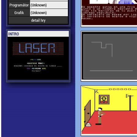
Programátor
(Unknown)
Grafik
(Unknown)
detail hry
INTRO