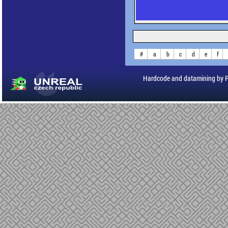
#
a
b
c
d
e
f
Hardcode and datamining by 