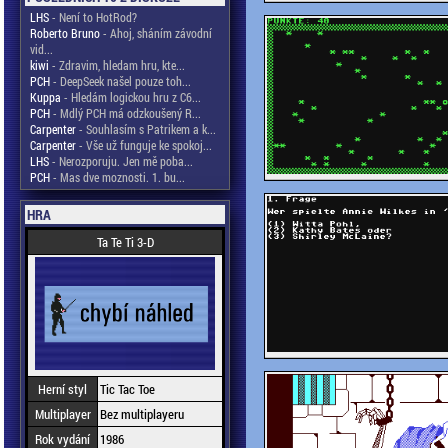
LHS
- Není to HotRod?
Roberto Bruno
- Ahoj, sháním závodní
vid...
kiwi
- Zdravim, hledam hru, kte...
PCH
- DeepSeek našel pouze toh...
Kuppa
- Hledám logickou hru z C6...
PCH
- Mdlý PCH má odzkoušený R...
Carpenter
- Souhlasím s Patrikem a k...
Carpenter
- Vše už funguje ke spokoj...
LHS
- Nerozporuju. Jen mě poba...
PCH
- Mas dve moznosti. 1. bu...
HRA
Ta Te Ti 3-D
Herní styl
Tic Tac Toe
Multiplayer
Bez multiplayeru
Rok vydání
1986