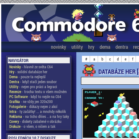
novinky
utility
hry
dema
dentra
re
#
a
b
c
d
e
f
NAVIGÁTOR
Novinky
- hlavně ze světa C64
DATABÁZE HER [
Hry
- solidní databáze her
Dema
- pouze ta nejlepší
Dentra
- když stačí jeden soubor
Utility
- nejen pro práci a legraci
Recenze
- trocha textu o všem možném
PC Software
- když to nejde na C64
Grafika
- ne vždy jen 320x200
Fotogalerie
- důkazy nejen z akcí
Intra
- ty začátky! ... a mnohdy několik
Reklama
- na ticho dňies .. a na hry taky
Covery
- diskety zabalené v obrázku
Diskuze
- o všem, o ničem a tak
POSLEDNÍCH 10 Z DISKUZE