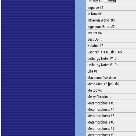
Hit Mix 4 - Bugfixed
Impulse #4
In Kuwait!
Inflexion Works '93
Ingenious Brain #2
Insider #4
Just Do It!
Kalafior #3
Last Ninja 3 Music Pack
Lethargy Noter V1.0
Lethargy Noter V1.0b
Life #1
Maximum Overdose II
Mega Mag #2 [polish]
Meltdown
Merry Christmas
Metamorphosis #3
Metamorphosis #4
Metamorphosis #5
Metamorphosis #6
Metamorphosis #7
Metamorphosis #8