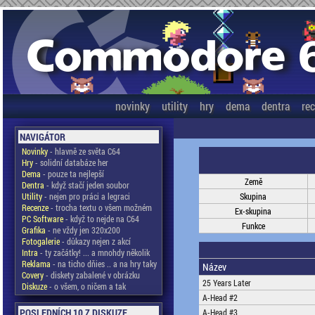
novinky
utility
hry
dema
dentra
re
NAVIGÁTOR
Novinky
- hlavně ze světa C64
Hry
- solidní databáze her
Dema
- pouze ta nejlepší
Země
Dentra
- když stačí jeden soubor
Utility
- nejen pro práci a legraci
Skupina
Recenze
- trocha textu o všem možném
Ex-skupina
PC Software
- když to nejde na C64
Funkce
Grafika
- ne vždy jen 320x200
Fotogalerie
- důkazy nejen z akcí
Intra
- ty začátky! ... a mnohdy několik
Reklama
- na ticho dňies .. a na hry taky
Název
Covery
- diskety zabalené v obrázku
25 Years Later
Diskuze
- o všem, o ničem a tak
A-Head #2
POSLEDNÍCH 10 Z DISKUZE
A-Head #3