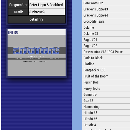
Core Wars Pro
Programátor
Peter Liepa & Rockford
Cracker's Dope #3
Grafik
(Unknown)
Cracker's Dope #4
detail hry
Crocodile Tears
Delame
INTRO
Delame 93
Eagle #01
Eagle #02
Excess Intro #18 1993 Pulse
Fade to Black
Flatline
Fontpack V1.33
Fruit of the Doom
Fuck'n Roll
Funky Tools
Gamertro
Gaz #2
Hammering
Híradó #5
Híradó #6
Hit Mix 4