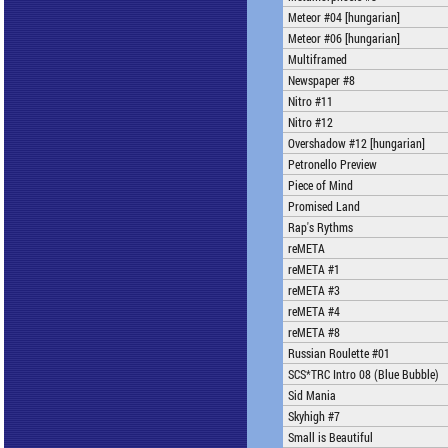
Meteor #04 [hungarian]
Meteor #06 [hungarian]
Multiframed
Newspaper #8
Nitro #11
Nitro #12
Overshadow #12 [hungarian]
Petronello Preview
Piece of Mind
Promised Land
Rap's Rythms
reMETA
reMETA #1
reMETA #3
reMETA #4
reMETA #8
Russian Roulette #01
SCS*TRC Intro 08 (Blue Bubble)
Sid Mania
Skyhigh #7
Small is Beautiful