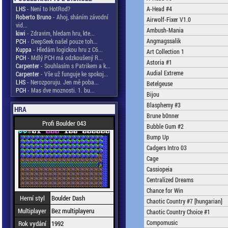
LHS
- Není to HotRod?
A-Head #4
Roberto Bruno
- Ahoj, sháním závodní
Airwolf-Fixer V1.0
vid...
Ambush-Mania
kiwi
- Zdravim, hledam hru, kte...
Angmagssalik
PCH
- DeepSeek našel pouze toh...
Kuppa
- Hledám logickou hru z C6...
Art Collection 1
PCH
- Mdlý PCH má odzkoušený R...
Astoria #1
Carpenter
- Souhlasím s Patrikem a k...
Audial Extreme
Carpenter
- Vše už funguje ke spokoj...
LHS
- Nerozporuju. Jen mě poba...
Betelgeuse
PCH
- Mas dve moznosti. 1. bu...
Bijou
Blasphemy #3
HRA
Brune b0nner
Profi Boulder 043
Bubble Gum #2
Bump Up
Cadgers Intro 03
Cage
Cassiopeia
Centralized Dreams
Chance for Win
Herní styl
Boulder Dash
Chaotic Country #7 [hungarian]
Multiplayer
Bez multiplayeru
Chaotic Country Choice #1
Compomusic
Rok vydání
1992