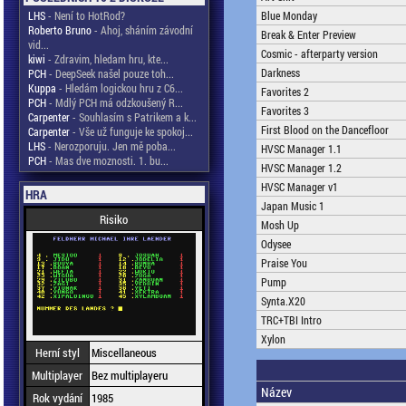
LHS
- Není to HotRod?
Blue Monday
Roberto Bruno
- Ahoj, sháním závodní
Break & Enter Preview
vid...
Cosmic - afterparty version
kiwi
- Zdravim, hledam hru, kte...
Darkness
PCH
- DeepSeek našel pouze toh...
Kuppa
- Hledám logickou hru z C6...
Favorites 2
PCH
- Mdlý PCH má odzkoušený R...
Favorites 3
Carpenter
- Souhlasím s Patrikem a k...
First Blood on the Dancefloor
Carpenter
- Vše už funguje ke spokoj...
LHS
- Nerozporuju. Jen mě poba...
HVSC Manager 1.1
PCH
- Mas dve moznosti. 1. bu...
HVSC Manager 1.2
HVSC Manager v1
HRA
Japan Music 1
Risiko
Mosh Up
Odysee
Praise You
Pump
Synta.X20
TRC+TBI Intro
Xylon
Herní styl
Miscellaneous
Multiplayer
Bez multiplayeru
Název
Rok vydání
1985