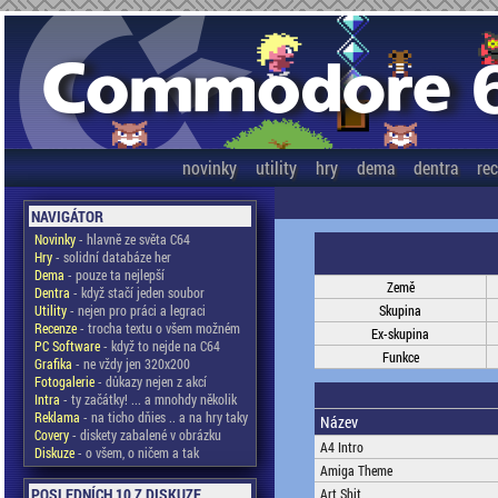
novinky
utility
hry
dema
dentra
re
NAVIGÁTOR
Novinky
- hlavně ze světa C64
Hry
- solidní databáze her
Dema
- pouze ta nejlepší
Země
Dentra
- když stačí jeden soubor
Utility
- nejen pro práci a legraci
Skupina
Recenze
- trocha textu o všem možném
Ex-skupina
PC Software
- když to nejde na C64
Funkce
Grafika
- ne vždy jen 320x200
Fotogalerie
- důkazy nejen z akcí
Intra
- ty začátky! ... a mnohdy několik
Reklama
- na ticho dňies .. a na hry taky
Název
Covery
- diskety zabalené v obrázku
A4 Intro
Diskuze
- o všem, o ničem a tak
Amiga Theme
POSLEDNÍCH 10 Z DISKUZE
Art Shit