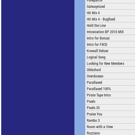
Funkpatrol
Galwaynized
Hit Mix 4
Hit Mix 4 - Bugfixed
Hold the Line
Intoxication BP 2010 MIX
Intro for Bonzai
Intro for F4CG
Krawall Deluxe
Logical Song
Looking for New Members
Oldschool
Overdocean
Parallaxed
Parallaxed 100%
Pirate Tape Intro
Pixels
Pixels 35
Praise You
Rambo 3
Room with a View
Ruzzians