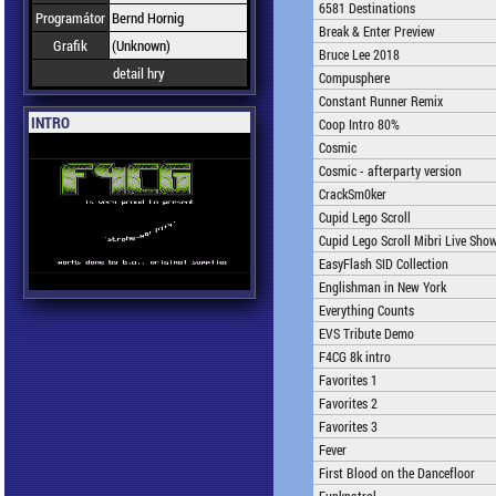
6581 Destinations
Programátor
Bernd Hornig
Break & Enter Preview
Grafik
(Unknown)
Bruce Lee 2018
detail hry
Compusphere
Constant Runner Remix
INTRO
Coop Intro 80%
Cosmic
Cosmic - afterparty version
CrackSm0ker
Cupid Lego Scroll
Cupid Lego Scroll Mibri Live Sho
EasyFlash SID Collection
Englishman in New York
Everything Counts
EVS Tribute Demo
F4CG 8k intro
Favorites 1
Favorites 2
Favorites 3
Fever
First Blood on the Dancefloor