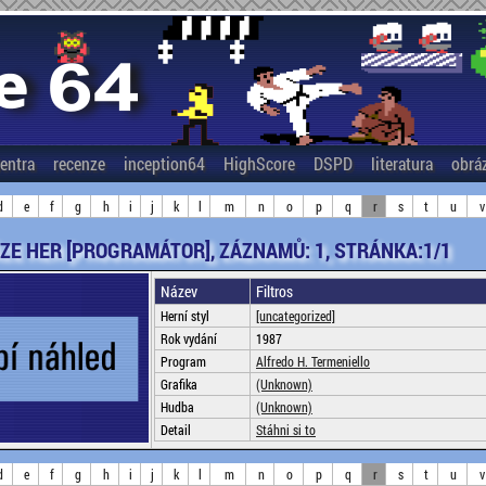
entra
recenze
inception64
HighScore
DSPD
literatura
obrá
d
e
f
g
h
i
j
k
l
m
n
o
p
q
r
s
t
u
v
ZE HER [PROGRAMÁTOR], ZÁZNAMŮ: 1, STRÁNKA:1/1
Název
Filtros
Herní styl
[uncategorized]
Rok vydání
1987
Program
Alfredo H. Termeniello
Grafika
(Unknown)
Hudba
(Unknown)
Detail
Stáhni si to
d
e
f
g
h
i
j
k
l
m
n
o
p
q
r
s
t
u
v