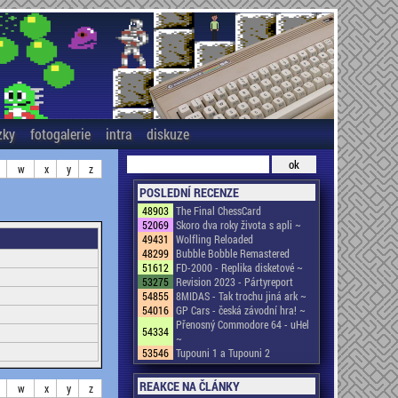
zky
fotogalerie
intra
diskuze
w
x
y
z
POSLEDNÍ RECENZE
48903
The Final ChessCard
52069
Skoro dva roky života s apli ~
49431
Wolfling Reloaded
48299
Bubble Bobble Remastered
51612
FD-2000 - Replika disketové ~
53275
Revision 2023 - Pártyreport
54855
8MIDAS - Tak trochu jiná ark ~
54016
GP Cars - česká závodní hra! ~
Přenosný Commodore 64 - uHel
54334
~
53546
Tupouni 1 a Tupouni 2
REAKCE NA ČLÁNKY
w
x
y
z