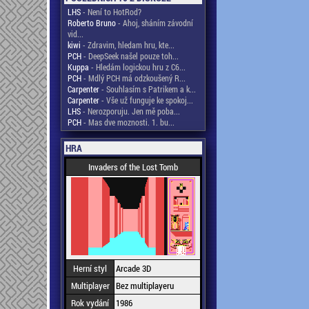
LHS
- Není to HotRod?
Roberto Bruno
- Ahoj, sháním závodní
vid...
kiwi
- Zdravim, hledam hru, kte...
PCH
- DeepSeek našel pouze toh...
Kuppa
- Hledám logickou hru z C6...
PCH
- Mdlý PCH má odzkoušený R...
Carpenter
- Souhlasím s Patrikem a k...
Carpenter
- Vše už funguje ke spokoj...
LHS
- Nerozporuju. Jen mě poba...
PCH
- Mas dve moznosti. 1. bu...
HRA
Invaders of the Lost Tomb
Herní styl
Arcade 3D
Multiplayer
Bez multiplayeru
Rok vydání
1986