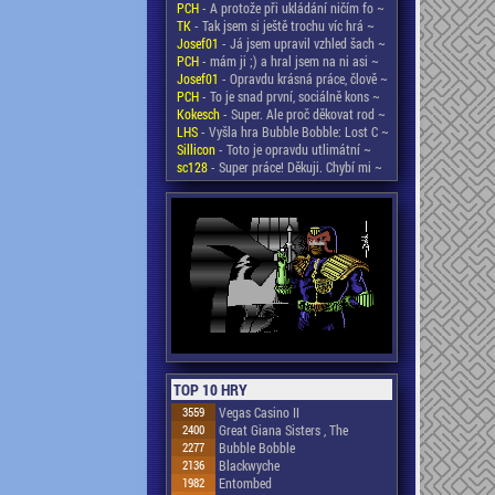
PCH
- A protože při ukládání ničím fo ~
TK
- Tak jsem si ještě trochu víc hrá ~
Josef01
- Já jsem upravil vzhled šach ~
PCH
- mám ji ;) a hral jsem na ni asi ~
Josef01
- Opravdu krásná práce, člově ~
PCH
- To je snad první, sociálně kons ~
Kokesch
- Super. Ale proč děkovat rod ~
LHS
- Vyšla hra Bubble Bobble: Lost C ~
Sillicon
- Toto je opravdu utlimátní ~
sc128
- Super práce! Děkuji. Chybí mi ~
TOP 10 HRY
3559
Vegas Casino II
2400
Great Giana Sisters , The
2277
Bubble Bobble
2136
Blackwyche
1982
Entombed