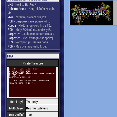
LHS
- Není to HotRod?
Roberto Bruno
- Ahoj, sháním závodní
vid...
kiwi
- Zdravim, hledam hru, kte...
PCH
- DeepSeek našel pouze toh...
Kuppa
- Hledám logickou hru z C6...
PCH
- Mdlý PCH má odzkoušený R...
Carpenter
- Souhlasím s Patrikem a k...
Carpenter
- Vše už funguje ke spokoj...
LHS
- Nerozporuju. Jen mě poba...
PCH
- Mas dve moznosti. 1. bu...
HRA
Pirate Treasure
Herní styl
Text only
Multiplayer
Bez multiplayeru
Rok vydání
1986