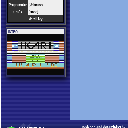
Programátor
(Unknown)
Grafik
(None)
detail hry
INTRO
Hardcode and datamining by 