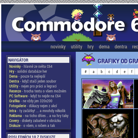
novinky
utility
hry
dema
dentra
re
GRAFIKY OD GR
NAVIGÁTOR
Novinky
- hlavně ze světa C64
Hry
- solidní databáze her
#
a
b
c
d
e
f
Dema
- pouze ta nejlepší
Dentra
- když stačí jeden soubor
Utility
- nejen pro práci a legraci
Recenze
- trocha textu o všem možném
PC Software
- když to nejde na C64
Grafika
- ne vždy jen 320x200
Fotogalerie
- důkazy nejen z akcí
Intra
- ty začátky! ... a mnohdy několik
Reklama
- na ticho dňies .. a na hry taky
Covery
- diskety zabalené v obrázku
Diskuze
- o všem, o ničem a tak
POSLEDNÍCH 10 Z DISKUZE