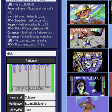
LHS
- Není to HotRod?
Roberto Bruno
- Ahoj, sháním závodní
vid...
kiwi
- Zdravim, hledam hru, kte...
PCH
- DeepSeek našel pouze toh...
Kuppa
- Hledám logickou hru z C6...
PCH
- Mdlý PCH má odzkoušený R...
Carpenter
- Souhlasím s Patrikem a k...
Carpenter
- Vše už funguje ke spokoj...
LHS
- Nerozporuju. Jen mě poba...
PCH
- Mas dve moznosti. 1. bu...
HRA
Patience
Herní styl
Solitaire
Multiplayer
Bez multiplayeru
Rok vydání
1987