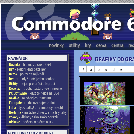
novinky
utility
hry
dema
dentra
re
GRAFIKY OD GR
NAVIGÁTOR
Novinky
- hlavně ze světa C64
Hry
- solidní databáze her
#
a
b
c
d
e
f
Dema
- pouze ta nejlepší
Dentra
- když stačí jeden soubor
Utility
- nejen pro práci a legraci
Recenze
- trocha textu o všem možném
PC Software
- když to nejde na C64
Grafika
- ne vždy jen 320x200
Fotogalerie
- důkazy nejen z akcí
Intra
- ty začátky! ... a mnohdy několik
Reklama
- na ticho dňies .. a na hry taky
Covery
- diskety zabalené v obrázku
Diskuze
- o všem, o ničem a tak
POSLEDNÍCH 10 Z DISKUZE