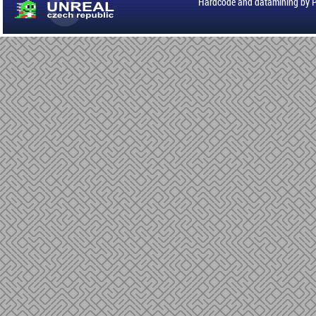
Hardcode and datamining by 