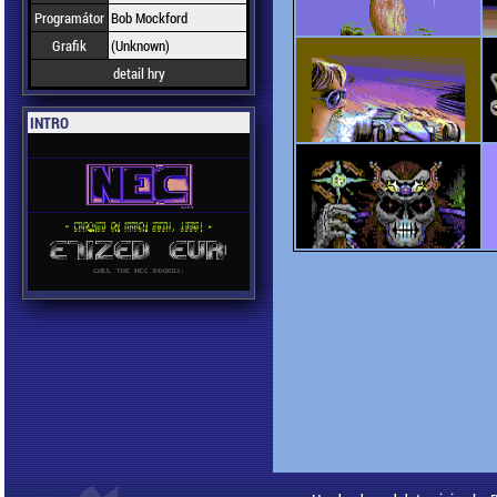
Programátor
Bob Mockford
Grafik
(Unknown)
detail hry
INTRO