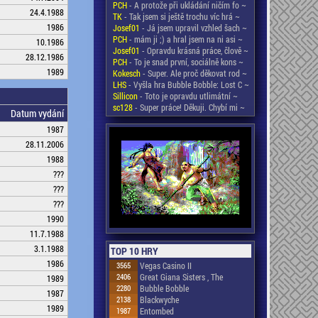
PCH
- A protože při ukládání ničím fo ~
24.4.1988
TK
- Tak jsem si ještě trochu víc hrá ~
1986
Josef01
- Já jsem upravil vzhled šach ~
PCH
- mám ji ;) a hral jsem na ni asi ~
10.1986
Josef01
- Opravdu krásná práce, člově ~
28.12.1986
PCH
- To je snad první, sociálně kons ~
1989
Kokesch
- Super. Ale proč děkovat rod ~
LHS
- Vyšla hra Bubble Bobble: Lost C ~
Sillicon
- Toto je opravdu utlimátní ~
sc128
- Super práce! Děkuji. Chybí mi ~
Datum vydání
1987
28.11.2006
1988
???
???
???
1990
11.7.1988
3.1.1988
TOP 10 HRY
1986
3565
Vegas Casino II
2406
Great Giana Sisters , The
1989
2280
Bubble Bobble
1987
2138
Blackwyche
1989
1987
Entombed