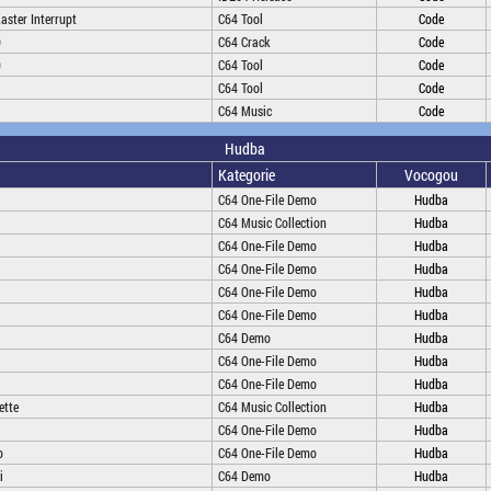
ster Interrupt
C64 Tool
Code
0
C64 Crack
Code
0
C64 Tool
Code
1
C64 Tool
Code
C64 Music
Code
Hudba
Kategorie
Vocogou
C64 One-File Demo
Hudba
C64 Music Collection
Hudba
C64 One-File Demo
Hudba
C64 One-File Demo
Hudba
C64 One-File Demo
Hudba
C64 One-File Demo
Hudba
C64 Demo
Hudba
C64 One-File Demo
Hudba
C64 One-File Demo
Hudba
ette
C64 Music Collection
Hudba
C64 One-File Demo
Hudba
o
C64 One-File Demo
Hudba
i
C64 Demo
Hudba