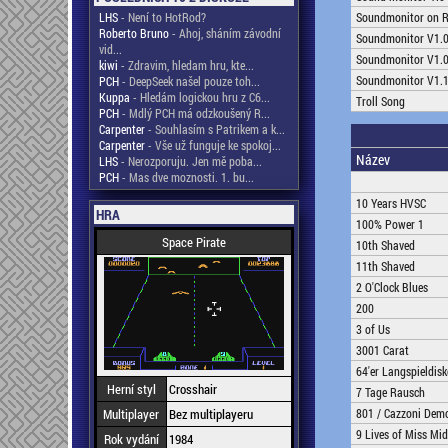
LHS
- Není to HotRod?
Soundmonitor on Ra
Roberto Bruno
- Ahoj, sháním závodní
Soundmonitor V1.
vid...
Soundmonitor V1.
kiwi
- Zdravim, hledam hru, kte...
Soundmonitor V1.
PCH
- DeepSeek našel pouze toh...
Kuppa
- Hledám logickou hru z C6...
Troll Song
PCH
- Mdlý PCH má odzkoušený R...
Carpenter
- Souhlasím s Patrikem a k...
Carpenter
- Vše už funguje ke spokoj...
Název
LHS
- Nerozporuju. Jen mě poba...
PCH
- Mas dve moznosti. 1. bu...
10 Years HVSC
HRA
100% Power 1
Space Pirate
10th Shaved
11th Shaved
2 O'Clock Blues
200
3 of Us
3001 Carat
64'er Langspieldisk
Herní styl
Crosshair
7 Tage Rausch
Multiplayer
Bez multiplayeru
801 / Cazzoni Dem
9 Lives of Miss Mid
Rok vydání
1984