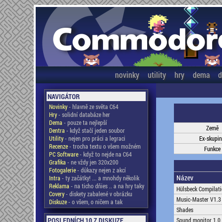
novinky
utility
hry
dema
d
NAVIGÁTOR
Novinky
- hlavně ze světa C64
Hry
- solidní databáze her
Dema
- pouze ta nejlepší
Země
Dentra
- když stačí jeden soubor
Utility
- nejen pro práci a legraci
Ex-skupi
Recenze
- trocha textu o všem možném
Funkce
PC Software
- když to nejde na C64
Grafika
- ne vždy jen 320x200
Fotogalerie
- důkazy nejen z akcí
Název
Intra
- ty začátky! ... a mnohdy několik
Reklama
- na ticho dňies .. a na hry taky
Hülsbeck Compilat
Covery
- diskety zabalené v obrázku
Music-Master V1.3
Diskuze
- o všem, o ničem a tak
Shades
POSLEDNÍCH 10 Z DISKUZE
Sound monitor 1.0