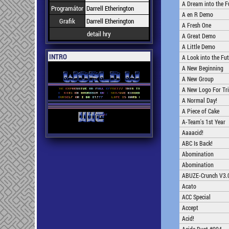
A Dream into the F
Programátor
Darrell Etherington
A en R Demo
Grafik
Darrell Etherington
A Fresh One
detail hry
A Great Demo
A Little Demo
INTRO
A Look into the Fu
A New Beginning
A New Group
A New Logo For Tri
A Normal Day!
A Piece of Cake
A-Team's 1st Year
Aaaacid!
ABC Is Back!
Abomination
Abomination
ABUZE-Crunch V3.
Acato
ACC Special
Accept
Acid!