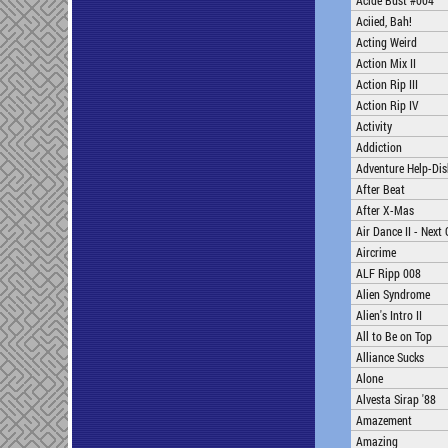
Acide Bust #004
Aciied, Bah!
Acting Weird
Action Mix II
Action Rip III
Action Rip IV
Activity
Addiction
Adventure Help-Disk
After Beat
After X-Mas
Air Dance II - Next
Aircrime
ALF Ripp 008
Alien Syndrome
Alien's Intro II
All to Be on Top
Alliance Sucks
Alone
Alvesta Sirap '88
Amazement
Amazing