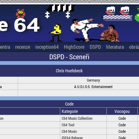
entra
recenze
inception64
HighScore
DSPD
literatura
obrá
DSPD - Sceneři
Chris Huelsbeck
Germany
na
A.U.D.I.O.S. Entertainment
Code
Kategorie
Vocogou
ion
C64 Music Collection
Code
C64 Tool
Code
C64 Music
Code
IDE64 Release
Code