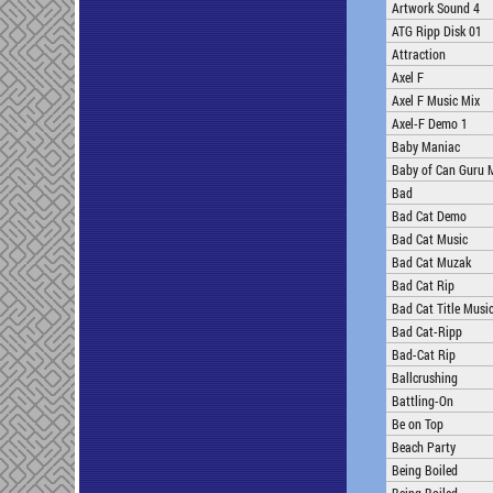
Artwork Sound 4
ATG Ripp Disk 01
Attraction
Axel F
Axel F Music Mix
Axel-F Demo 1
Baby Maniac
Baby of Can Guru 
Bad
Bad Cat Demo
Bad Cat Music
Bad Cat Muzak
Bad Cat Rip
Bad Cat Title Musi
Bad Cat-Ripp
Bad-Cat Rip
Ballcrushing
Battling-On
Be on Top
Beach Party
Being Boiled