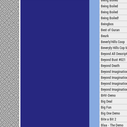
Being Boiled
Being Boiled
Being Boiled
Being Boiled!
Beingbos
Best of Guran
Beurk
Beverly'Hills Coop
Beveryly Hills Cop 
Beyond All Descrip
Beyond Bust #021
Beyond Death
Beyond Imaginatio
Beyond Imaginatio
Beyond Imaginatio
Beyond Imaginatio
BHV-Demo
Big Deal
Big Fun
Big One Demo
Bite a Bit 2
Blaa - The Demo