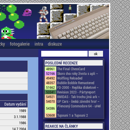
zky
fotogalerie
intra
diskuze
POSLEDNÍ RECENZE
48961
The Final ChessCard
52166
Skoro dva roky života s apli ~
49492
Wolfling Reloaded
48357
Bubble Bobble Remastered
51662
FD-2000 - Replika disketové ~
53341
Revision 2023 - Pártyreport
54921
8MIDAS - Tak trochu jiná ark ~
54070
GP Cars - česká závodní hra! ~
Datum vydání
Přenosný Commodore 64 - uHel
54386
1989
~
53608
Tupouni 1 a Tupouni 2
3.1.1988
1986
REAKCE NA ČLÁNKY
14.7.2004