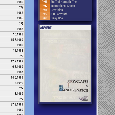
1935
Staff of Karnath, The
1989
1932
International Soccer
???
1925
Decathlon
1988
1922
3-D Labyrinth
1895
Dinky Doo
1986
???
ADVERT
1986
10.1988
15.7.1989
1989
11.1988
???
12.2.1989
6.3.1989
1987
14.5.1989
3.1990
???
3.1989
???
27.3.1989
1989