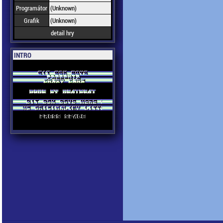
Programátor
(Unknown)
Grafik
(Unknown)
detail hry
INTRO