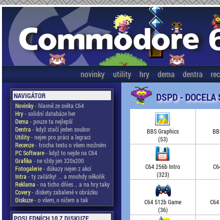
novinky
utility
hry
dema
dentra
re
DSPD - DOCELA
NAVIGÁTOR
Novinky
- hlavně ze světa C64
Hry
- solidní databáze her
Dema
- pouze ta nejlepší
Dentra
- když stačí jeden soubor
BBS Graphics
BB
Utility
- nejen pro práci a legraci
(53)
Recenze
- trocha textu o všem možném
PC Software
- když to nejde na C64
Grafika
- ne vždy jen 320x200
C64 256b Intro
C6
Fotogalerie
- důkazy nejen z akcí
(323)
Intra
- ty začátky! ... a mnohdy několik
Reklama
- na ticho dňies .. a na hry taky
Covery
- diskety zabalené v obrázku
Diskuze
- o všem, o ničem a tak
C64 512b Game
C64
(36)
POSLEDNÍCH 10 Z DISKUZE