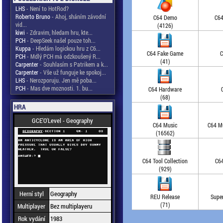
LHS
- Není to HotRod?
Roberto Bruno
- Ahoj, sháním závodní
C64 Demo
C64
vid...
(4126)
kiwi
- Zdravim, hledam hru, kte...
PCH
- DeepSeek našel pouze toh...
Kuppa
- Hledám logickou hru z C6...
C64 Fake Game
C
PCH
- Mdlý PCH má odzkoušený R...
(41)
Carpenter
- Souhlasím s Patrikem a k...
Carpenter
- Vše už funguje ke spokoj...
LHS
- Nerozporuju. Jen mě poba...
PCH
- Mas dve moznosti. 1. bu...
C64 Hardware
(68)
HRA
GCE'O'Level - Geography
C64 Music
C64 Mu
(16562)
C64 Tool Collection
C64
(929)
Herní styl
Geography
REU Release
Supe
(71)
Multiplayer
Bez multiplayeru
Rok vydání
1983