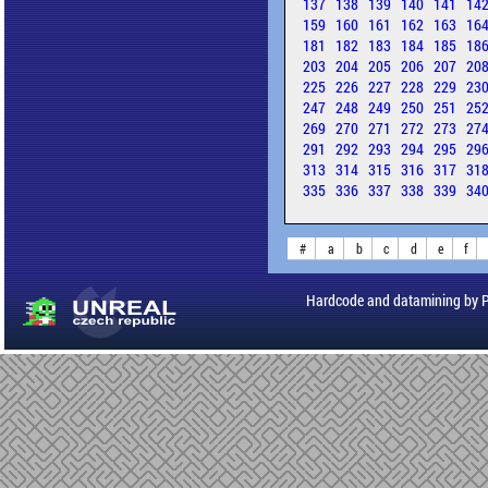
137
138
139
140
141
14
159
160
161
162
163
16
181
182
183
184
185
18
203
204
205
206
207
20
225
226
227
228
229
23
247
248
249
250
251
25
269
270
271
272
273
27
291
292
293
294
295
29
313
314
315
316
317
31
335
336
337
338
339
34
#
a
b
c
d
e
f
Hardcode and datamining by 