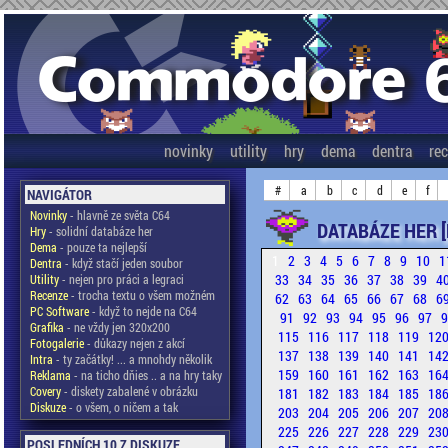
novinky
utility
hry
dema
dentra
re
#
a
b
c
d
e
f
NAVIGÁTOR
Novinky
- hlavně ze světa C64
DATABÁZE HER [
Hry
- solidní databáze her
Dema
- pouze ta nejlepší
1
2
3
4
5
6
7
8
9
10
1
Dentra
- když stačí jeden soubor
33
34
35
36
37
38
39
4
Utility
- nejen pro práci a legraci
Recenze
- trocha textu o všem možném
62
63
64
65
66
67
68
6
PC Software
- když to nejde na C64
91
92
93
94
95
96
97
Grafika
- ne vždy jen 320x200
115
116
117
118
119
12
Fotogalerie
- důkazy nejen z akcí
137
138
139
140
141
14
Intra
- ty začátky! ... a mnohdy několik
159
160
161
162
163
16
Reklama
- na ticho dňies .. a na hry taky
Covery
- diskety zabalené v obrázku
181
182
183
184
185
18
Diskuze
- o všem, o ničem a tak
203
204
205
206
207
20
225
226
227
228
229
23
POSLEDNÍCH 10 Z DISKUZE