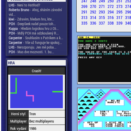
247
248
249
250
251
25
LHS
- Není to HotRod?
269
270
271
272
273
27
Roberto Bruno
- Ahoj, sháním závodní
291
292
293
294
295
29
vid...
313
314
315
316
317
31
kiwi
- Zdravim, hledam hru, kte...
335
336
337
338
339
34
PCH
- DeepSeek našel pouze toh...
Kuppa
- Hledám logickou hru z C6...
PCH
- Mdlý PCH má odzkoušený R...
Carpenter
- Souhlasím s Patrikem a k...
Carpenter
- Vše už funguje ke spokoj...
LHS
- Nerozporuju. Jen mě poba...
PCH
- Mas dve moznosti. 1. bu...
HRA
Crash!
Herní styl
Tron
Multiplayer
Bez multiplayeru
Rok vydání
1986