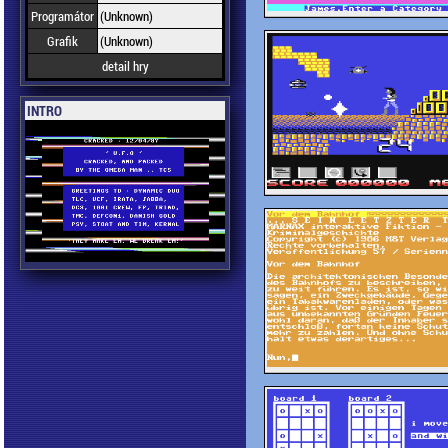
Programátor
(Unknown)
Grafik
(Unknown)
detail hry
INTRO