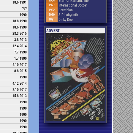
1934
Staff of Karnath, The
18.6.1991
1927
International Soccer
???
1922
Decathlon
1919
3-D Labyrinth
1990
1891
Dinky Doo
18.8.1990
18.6.1990
ADVERT
28.3.2015
3.8.2013
12.4.2014
7.7.1990
1.7.1990
5.10.2017
8.8.2015
1990
4.12.2014
2.10.2017
15.8.2013
1990
1990
1990
1990
1990