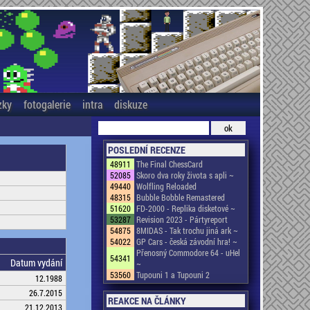
zky
fotogalerie
intra
diskuze
POSLEDNÍ RECENZE
48911
The Final ChessCard
52085
Skoro dva roky života s apli ~
49440
Wolfling Reloaded
48315
Bubble Bobble Remastered
51620
FD-2000 - Replika disketové ~
53287
Revision 2023 - Pártyreport
54875
8MIDAS - Tak trochu jiná ark ~
54022
GP Cars - česká závodní hra! ~
Přenosný Commodore 64 - uHel
54341
Datum vydání
~
53560
Tupouni 1 a Tupouni 2
12.1988
26.7.2015
REAKCE NA ČLÁNKY
21.12.2013