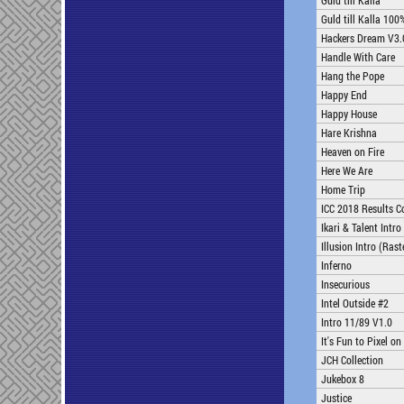
Guld till Kalla
Guld till Kalla 100
Hackers Dream V3.
Handle With Care
Hang the Pope
Happy End
Happy House
Hare Krishna
Heaven on Fire
Here We Are
Home Trip
ICC 2018 Results Co
Ikari & Talent Intro
Illusion Intro (Raste
Inferno
Insecurious
Intel Outside #2
Intro 11/89 V1.0
It's Fun to Pixel on
JCH Collection
Jukebox 8
Justice