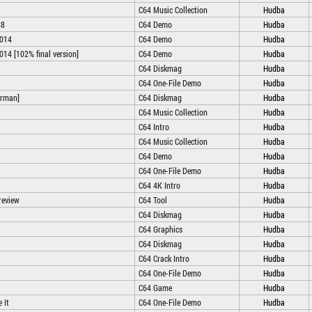
C64 Music Collection
Hudba
88
C64 Demo
Hudba
2014
C64 Demo
Hudba
014 [102% final version]
C64 Demo
Hudba
C64 Diskmag
Hudba
C64 One-File Demo
Hudba
erman]
C64 Diskmag
Hudba
C64 Music Collection
Hudba
C64 Intro
Hudba
C64 Music Collection
Hudba
C64 Demo
Hudba
C64 One-File Demo
Hudba
C64 4K Intro
Hudba
review
C64 Tool
Hudba
C64 Diskmag
Hudba
C64 Graphics
Hudba
C64 Diskmag
Hudba
C64 Crack Intro
Hudba
C64 One-File Demo
Hudba
C64 Game
Hudba
 It
C64 One-File Demo
Hudba