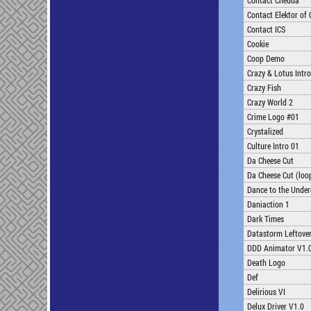
Contact Chedda
Contact Elektor of
Contact ICS
Cookie
Coop Demo
Crazy & Lotus Intro
Crazy Fish
Crazy World 2
Crime Logo #01
Crystalized
Culture Intro 01
Da Cheese Cut
Da Cheese Cut (loo
Dance to the Unde
Daniaction 1
Dark Times
Datastorm Leftove
DDD Animator V1.
Death Logo
Def
Delirious VI
Delux Driver V1.0