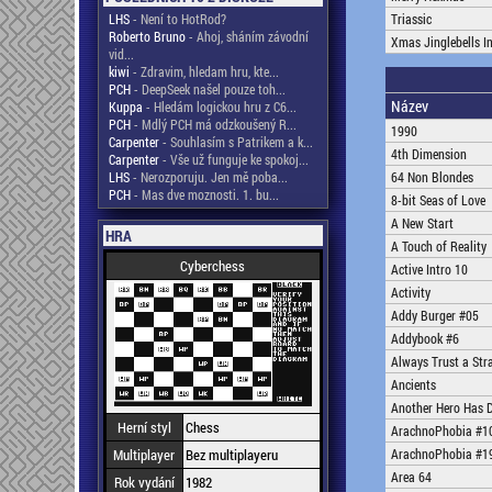
LHS
- Není to HotRod?
Triassic
Roberto Bruno
- Ahoj, sháním závodní
Xmas Jinglebells I
vid...
kiwi
- Zdravim, hledam hru, kte...
PCH
- DeepSeek našel pouze toh...
Název
Kuppa
- Hledám logickou hru z C6...
PCH
- Mdlý PCH má odzkoušený R...
1990
Carpenter
- Souhlasím s Patrikem a k...
4th Dimension
Carpenter
- Vše už funguje ke spokoj...
LHS
- Nerozporuju. Jen mě poba...
64 Non Blondes
PCH
- Mas dve moznosti. 1. bu...
8-bit Seas of Love
A New Start
HRA
A Touch of Reality
Cyberchess
Active Intro 10
Activity
Addy Burger #05
Addybook #6
Always Trust a Str
Ancients
Another Hero Has 
Herní styl
Chess
ArachnoPhobia #1
Multiplayer
Bez multiplayeru
ArachnoPhobia #1
Area 64
Rok vydání
1982