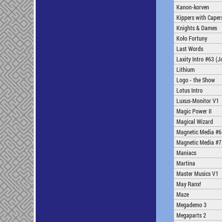
Kanon-korven
Kippers with Caper
Knights & Dames
Koło Fortuny
Last Words
Laxity Intro #63 (J
Lithium
Logo - the Show
Lotus Intro
Luxus-Monitor V1
Magic Power II
Magical Wizard
Magnetic Media #6
Magnetic Media #7
Maniacs
Martina
Master Musics V1
May Ranx!
Maze
Megademo 3
Megaparts 2