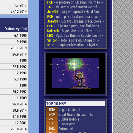
PCH
- A protože při ukládání ničím fo ~
1.7.2017
TK
- Tak jsem si ještě trochu víc hrá ~
27.12.2014
Josef01
- Já jsem upravil vzhled šach ~
PCH
- mám ji ;) a hral jsem na ni asi ~
Josef01
- Opravdu krásná práce, člově ~
PCH
- To je snad první, sociálně kons ~
Datum vydání
Kokesch
- Super. Ale proč děkovat rod ~
6.1.1990
LHS
- Vyšla hra Bubble Bobble: Lost C ~
Sillicon
- Toto je opravdu utlimátní ~
9.1990
sc128
- Super práce! Děkuji. Chybí mi ~
28.11.2019
26.9.2014
1990
22.5.1992
12.1992
5.3.1990
1990
26.2.1992
1.1989
TOP 10 HRY
26.9.2014
3560
Vegas Casino II
30.9.2014
2400
Great Giana Sisters , The
1.10.1998
2277
Bubble Bobble
1.2.2001
2137
Blackwyche
1982
Entombed
29.10.2016