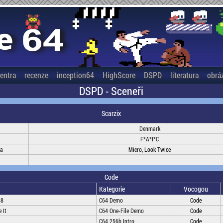
entra
recenze
inception64
HighScore
DSPD
literatura
obrá
DSPD - Sceneři
Scarzix
Denmark
F*A*I*C
na
Micro, Look Twice
Code
Kategorie
Vocogou
88
C64 Demo
Code
 It
C64 One-File Demo
Code
C64 256b Intro
Code