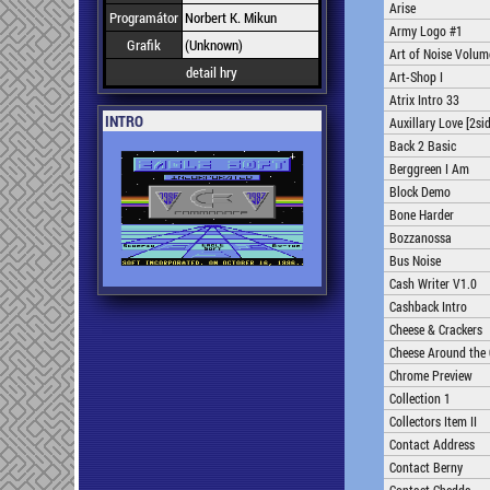
Arise
Programátor
Norbert K. Mikun
Army Logo #1
Grafik
(Unknown)
Art of Noise Volum
detail hry
Art-Shop I
Atrix Intro 33
INTRO
Auxillary Love [2sid
Back 2 Basic
Berggreen I Am
Block Demo
Bone Harder
Bozzanossa
Bus Noise
Cash Writer V1.0
Cashback Intro
Cheese & Crackers
Cheese Around the 
Chrome Preview
Collection 1
Collectors Item II
Contact Address
Contact Berny