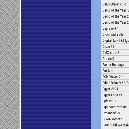
Delux Driver V3.0
Demo of the Year '
Demo of the Year 
Demo of the Year 2
Deprave #7
Dicks and Balls
Digital Talk #32 [g
Disco #1
DMX intro 2
Draxtuff
Easter Holidays
Eat Shit
ECM Waves 2K
Eddie Delux V2.0 P
Egypt #004
Egypt Logo #1
Epic #001
Equinoxe Intro 05
Expanded 90
F-14A Tomcat
FAIC It Till We Make