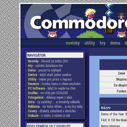
novinky
utility
hry
dema
d
NAVIGÁTOR
Novinky
- hlavně ze světa C64
Hry
- solidní databáze her
Dema
- pouze ta nejlepší
Země
Dentra
- když stačí jeden soubor
Utility
- nejen pro práci a legraci
Skupina
Recenze
- trocha textu o všem možném
Ex-skupi
PC Software
- když to nejde na C64
Funkce
Grafika
- ne vždy jen 320x200
Fotogalerie
- důkazy nejen z akcí
Intra
- ty začátky! ... a mnohdy několik
Reklama
- na ticho dňies .. a na hry taky
Název
Covery
- diskety zabalené v obrázku
Demo of the Year '
Diskuze
- o všem, o ničem a tak
FAIC It Till We Make
POSLEDNÍCH 10 Z DISKUZE
Merry Hexmas