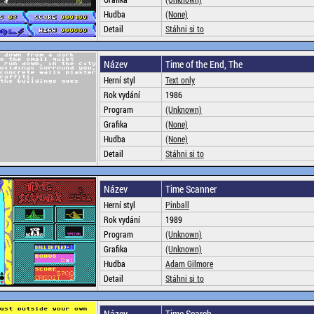
Hudba
(None)
Detail
Stáhni si to
Název
Time of the End, The
Herní styl
Text only
Rok vydání
1986
Program
(Unknown)
Grafika
(None)
Hudba
(None)
Detail
Stáhni si to
Název
Time Scanner
Herní styl
Pinball
Rok vydání
1989
Program
(Unknown)
Grafika
(Unknown)
Hudba
Adam Gilmore
Detail
Stáhni si to
Název
Time Search