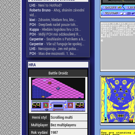
LHS
- Není to HotRod?
Roberto Bruno
- Ahoj, sháním závodní
vid...
kiwi
- Zdravim, hledam hru, kte...
PCH
- DeepSeek našel pouze toh...
Kuppa
- Hledám logickou hru z C6...
PCH
- Mdlý PCH má odzkoušený R...
Carpenter
- Souhlasím s Patrikem a k...
Carpenter
- Vše už funguje ke spokoj...
LHS
- Nerozporuju. Jen mě poba...
PCH
- Mas dve moznosti. 1. bu...
HRA
Battle Droidz
Herní styl
Scrolling multi
Multiplayer
Bez multiplayeru
Rok vydání
1987