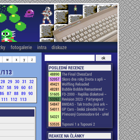
zky
fotogalerie
intra
diskuze
w
x
y
z
POSLEDNÍ RECENZE
/113
48890
The Final ChessCard
52057
Skoro dva roky života s apli ~
28
29
30
31
32
49421
Wolfling Reloaded
57
58
59
60
61
48281
Bubble Bobble Remastered
86
87
88
89
90
51605
FD-2000 - Replika disketové ~
111
112
113
53262
Revision 2023 - Pártyreport
54847
8MIDAS - Tak trochu jiná ark ~
54011
GP Cars - česká závodní hra! ~
Přenosný Commodore 64 - uHel
54321
~
53535
Tupouni 1 a Tupouni 2
REAKCE NA ČLÁNKY