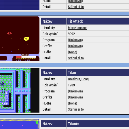
Hudba
(Unknown)
Detail
Stáhni si to
Název
Tit Attack
Herní styl
Miscellaneous
Rok vydání
9992
Program
(Unknown)
Grafika
(Unknown)
Hudba
(None)
Detail
Stáhni si to
Název
Titan
Herní styl
Breakout/Pong
Rok vydání
1989
Program
(Unknown)
Grafika
(Unknown)
Hudba
(None)
Detail
Stáhni si to
Název
Titanic