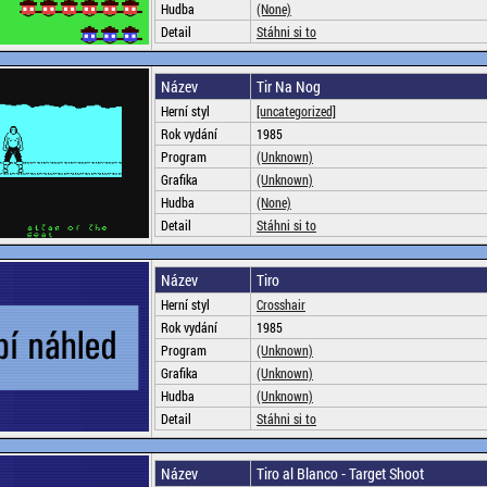
Hudba
(None)
Detail
Stáhni si to
Název
Tir Na Nog
Herní styl
[uncategorized]
Rok vydání
1985
Program
(Unknown)
Grafika
(Unknown)
Hudba
(None)
Detail
Stáhni si to
Název
Tiro
Herní styl
Crosshair
Rok vydání
1985
Program
(Unknown)
Grafika
(Unknown)
Hudba
(Unknown)
Detail
Stáhni si to
Název
Tiro al Blanco - Target Shoot