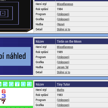
Herní styl
Miscellaneous
Rok vydání
1984
Program
(Unknown)
Grafika
(Unknown)
Hudba
(None)
Detail
Stáhni si to
Název
Tintin on the Moon
Herní styl
Miscellaneous
Rok vydání
1989
Program
(Unknown)
Grafika
(Unknown)
Hudba
Jeroen Tel
Detail
Stáhni si to
Název
Tiny Tutor
Herní styl
Maths
Rok vydání
1983
Program
(Unknown)
Grafika
(Unknown)