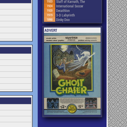
1933
Staff of Karnath, The
1924
International Soccer
1920
Decathlon
1919
3-D Labyrinth
1890
Dinky Doo
ADVERT