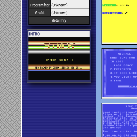
Programátor
(Unknown)
Grafik
(Unknown)
detail hry
INTRO