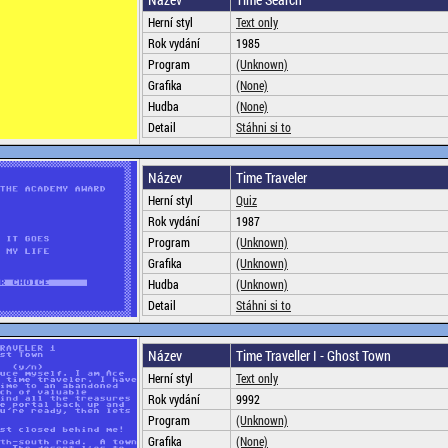
Herní styl
Text only
Rok vydání
1985
Program
(Unknown)
Grafika
(None)
Hudba
(None)
Detail
Stáhni si to
Název
Time Traveler
Herní styl
Quiz
Rok vydání
1987
Program
(Unknown)
Grafika
(Unknown)
Hudba
(Unknown)
Detail
Stáhni si to
Název
Time Traveller I - Ghost Town
Herní styl
Text only
Rok vydání
9992
Program
(Unknown)
Grafika
(None)