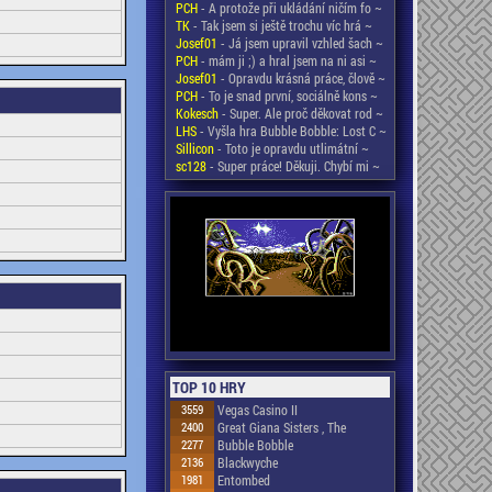
PCH
- A protože při ukládání ničím fo ~
TK
- Tak jsem si ještě trochu víc hrá ~
Josef01
- Já jsem upravil vzhled šach ~
PCH
- mám ji ;) a hral jsem na ni asi ~
Josef01
- Opravdu krásná práce, člově ~
PCH
- To je snad první, sociálně kons ~
Kokesch
- Super. Ale proč děkovat rod ~
LHS
- Vyšla hra Bubble Bobble: Lost C ~
Sillicon
- Toto je opravdu utlimátní ~
sc128
- Super práce! Děkuji. Chybí mi ~
TOP 10 HRY
3559
Vegas Casino II
2400
Great Giana Sisters , The
2277
Bubble Bobble
2136
Blackwyche
1981
Entombed