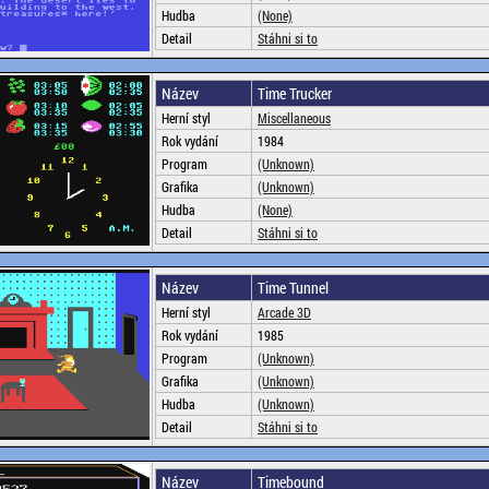
Hudba
(None)
Detail
Stáhni si to
Název
Time Trucker
Herní styl
Miscellaneous
Rok vydání
1984
Program
(Unknown)
Grafika
(Unknown)
Hudba
(None)
Detail
Stáhni si to
Název
Time Tunnel
Herní styl
Arcade 3D
Rok vydání
1985
Program
(Unknown)
Grafika
(Unknown)
Hudba
(Unknown)
Detail
Stáhni si to
Název
Timebound