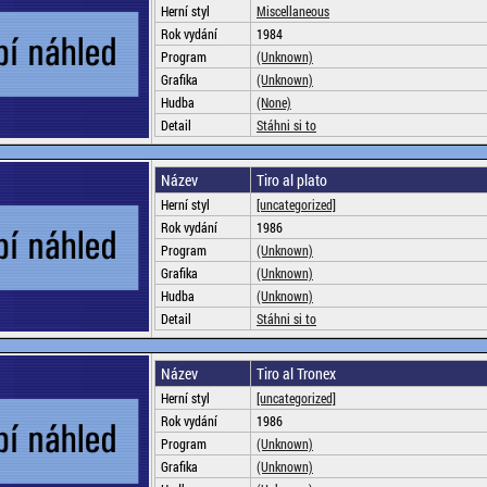
Herní styl
Miscellaneous
Rok vydání
1984
Program
(Unknown)
Grafika
(Unknown)
Hudba
(None)
Detail
Stáhni si to
Název
Tiro al plato
Herní styl
[uncategorized]
Rok vydání
1986
Program
(Unknown)
Grafika
(Unknown)
Hudba
(Unknown)
Detail
Stáhni si to
Název
Tiro al Tronex
Herní styl
[uncategorized]
Rok vydání
1986
Program
(Unknown)
Grafika
(Unknown)