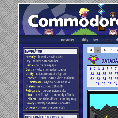
novinky
utility
hry
dema
d
#
a
b
c
NAVIGÁTOR
Novinky
- hlavně ze světa C64
DATABÁ
Hry
- solidní databáze her
Dema
- pouze ta nejlepší
1
2
3
4
5
6
7
Dentra
- když stačí jeden soubor
33
34
35
36
3
Utility
- nejen pro práci a legraci
Recenze
- trocha textu o všem možném
62
63
64
65
6
PC Software
- když to nejde na C64
91
92
93
9
Grafika
- ne vždy jen 320x200
Fotogalerie
- důkazy nejen z akcí
Intra
- ty začátky! ... a mnohdy několik
Reklama
- na ticho dňies .. a na hry taky
Covery
- diskety zabalené v obrázku
Diskuze
- o všem, o ničem a tak
POSLEDNÍCH 10 Z DISKUZE