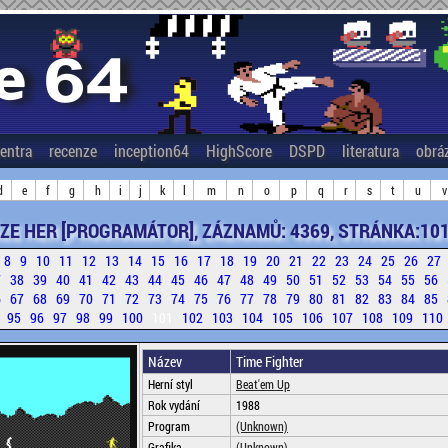
entra
recenze
inception64
HighScore
DSPD
literatura
obrá
d
e
f
g
h
i
j
k
l
m
n
o
p
q
r
s
t
u
v
ZE HER [PROGRAMÁTOR], ZÁZNAMŮ: 4369, STRÁNKA:101
8
9
10
11
12
13
14
15
16
17
18
19
20
21
22
23
24
25
26
27
7
38
39
40
41
42
43
44
45
46
47
48
49
50
51
52
53
54
55
56
6
67
68
69
70
71
72
73
74
75
76
77
78
79
80
81
82
83
84
85
4
95
96
97
98
99
100
101
102
103
104
105
106
107
108
109
110
Název
Time Fighter
Herní styl
Beat'em Up
Rok vydání
1988
Program
(Unknown)
Grafika
(Unknown)