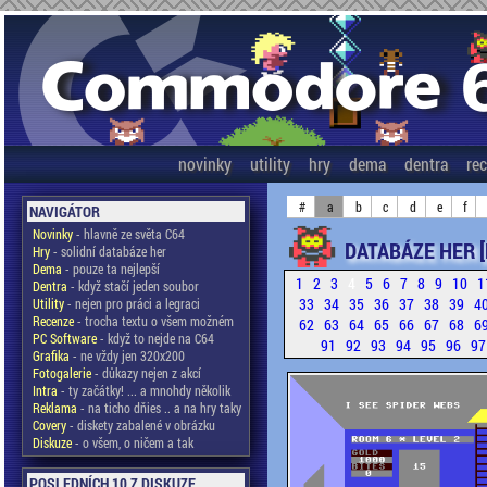
novinky
utility
hry
dema
dentra
re
#
a
b
c
d
e
f
NAVIGÁTOR
Novinky
- hlavně ze světa C64
DATABÁZE HER 
Hry
- solidní databáze her
Dema
- pouze ta nejlepší
1
2
3
4
5
6
7
8
9
10
1
Dentra
- když stačí jeden soubor
33
34
35
36
37
38
39
4
Utility
- nejen pro práci a legraci
Recenze
- trocha textu o všem možném
62
63
64
65
66
67
68
6
PC Software
- když to nejde na C64
91
92
93
94
95
96
9
Grafika
- ne vždy jen 320x200
Fotogalerie
- důkazy nejen z akcí
Intra
- ty začátky! ... a mnohdy několik
Reklama
- na ticho dňies .. a na hry taky
Covery
- diskety zabalené v obrázku
Diskuze
- o všem, o ničem a tak
POSLEDNÍCH 10 Z DISKUZE