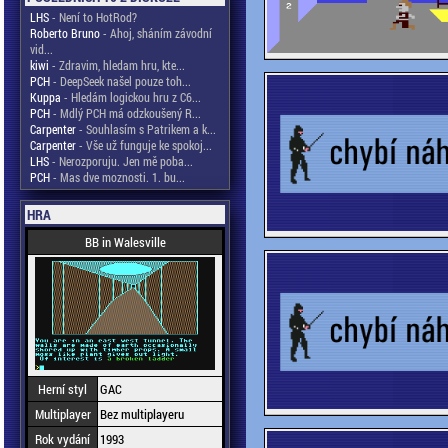
LHS
- Není to HotRod?
Roberto Bruno
- Ahoj, sháním závodní
vid...
kiwi
- Zdravim, hledam hru, kte...
PCH
- DeepSeek našel pouze toh...
Kuppa
- Hledám logickou hru z C6...
PCH
- Mdlý PCH má odzkoušený R...
Carpenter
- Souhlasím s Patrikem a k...
Carpenter
- Vše už funguje ke spokoj...
LHS
- Nerozporuju. Jen mě poba...
PCH
- Mas dve moznosti. 1. bu...
HRA
BB in Walesville
Herní styl
GAC
Multiplayer
Bez multiplayeru
Rok vydání
1993