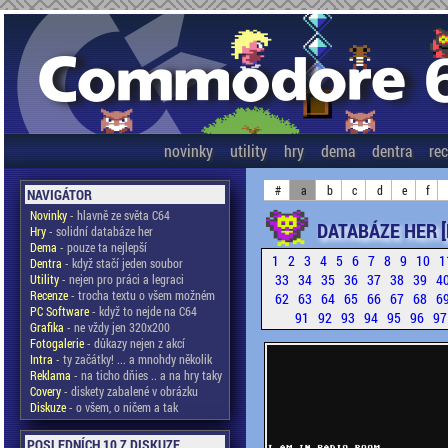
novinky
utility
hry
dema
dentra
re
#
a
b
c
d
e
f
NAVIGÁTOR
Novinky
- hlavně ze světa C64
DATABÁZE HER 
Hry
- solidní databáze her
Dema
- pouze ta nejlepší
1
2
3
4
5
6
7
8
9
10
1
Dentra
- když stačí jeden soubor
33
34
35
36
37
38
39
4
Utility
- nejen pro práci a legraci
Recenze
- trocha textu o všem možném
62
63
64
65
66
67
68
6
PC Software
- když to nejde na C64
91
92
93
94
95
96
9
Grafika
- ne vždy jen 320x200
Fotogalerie
- důkazy nejen z akcí
Intra
- ty začátky! ... a mnohdy několik
Reklama
- na ticho dňies .. a na hry taky
Covery
- diskety zabalené v obrázku
Diskuze
- o všem, o ničem a tak
POSLEDNÍCH 10 Z DISKUZE