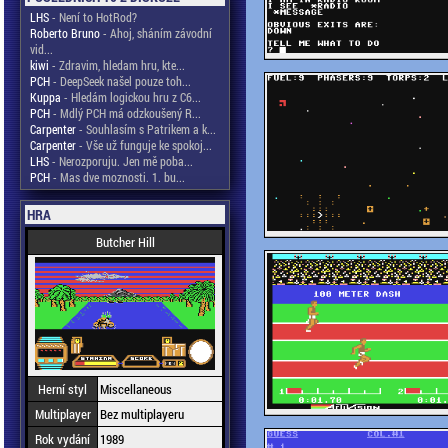
LHS
- Není to HotRod?
Roberto Bruno
- Ahoj, sháním závodní
vid...
kiwi
- Zdravim, hledam hru, kte...
PCH
- DeepSeek našel pouze toh...
Kuppa
- Hledám logickou hru z C6...
PCH
- Mdlý PCH má odzkoušený R...
Carpenter
- Souhlasím s Patrikem a k...
Carpenter
- Vše už funguje ke spokoj...
LHS
- Nerozporuju. Jen mě poba...
PCH
- Mas dve moznosti. 1. bu...
HRA
Butcher Hill
Herní styl
Miscellaneous
Multiplayer
Bez multiplayeru
Rok vydání
1989