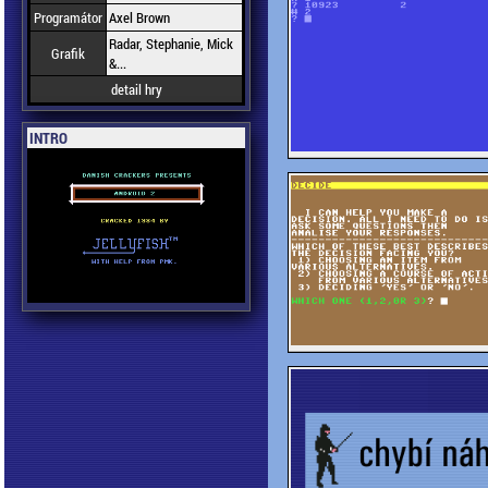
Programátor
Axel Brown
Radar, Stephanie, Mick
Grafik
&...
detail hry
INTRO