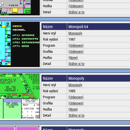
Hudba
(Unknown)
Detail
Stáhni si to
Název
Monopoli 64
Herní styl
Monopoly
Rok vydání
1987
Program
(Unknown)
Grafika
(Unknown)
Hudba
(None)
Detail
Stáhni si to
Název
Monopoly
Herní styl
Monopoly
Rok vydání
1985
Program
(Unknown)
Grafika
(Unknown)
Hudba
(None)
Detail
Stáhni si to
Název
Monopoly