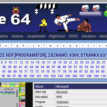
entra
recenze
inception64
HighScore
DSPD
literatura
obrá
d
e
f
g
h
i
j
k
l
m
n
o
p
q
r
s
t
u
v
ZE HER [PROGRAMÁTOR], ZÁZNAMŮ: 4369, STRÁNKA:63/
8
9
10
11
12
13
14
15
16
17
18
19
20
21
22
23
24
25
26
27
7
38
39
40
41
42
43
44
45
46
47
48
49
50
51
52
53
54
55
56
6
67
68
69
70
71
72
73
74
75
76
77
78
79
80
81
82
83
84
85
4
95
96
97
98
99
100
101
102
103
104
105
106
107
108
109
110
Název
Monopoli
Herní styl
Monopoly
Rok vydání
9992
Program
(Unknown)
Grafika
(Unknown)