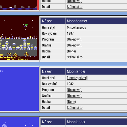
Hudba
(Unknown)
Detail
Stáhni si to
Název
Moonbeamer
Herní styl
Miscellaneous
Rok vydání
1987
Program
(Unknown)
Grafika
(Unknown)
Hudba
(None)
Detail
Stáhni si to
Název
Moonlander
Herní styl
[uncategorized]
Rok vydání
1982
Program
(Unknown)
Grafika
(Unknown)
Hudba
(None)
Detail
Stáhni si to
Název
Moonlander