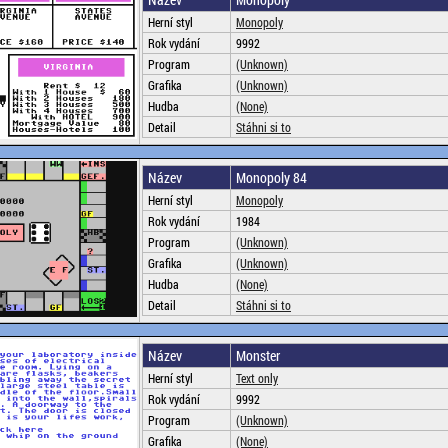
Herní styl
Monopoly
Rok vydání
9992
Program
(Unknown)
Grafika
(Unknown)
Hudba
(None)
Detail
Stáhni si to
Název
Monopoly 84
Herní styl
Monopoly
Rok vydání
1984
Program
(Unknown)
Grafika
(Unknown)
Hudba
(None)
Detail
Stáhni si to
Název
Monster
Herní styl
Text only
Rok vydání
9992
Program
(Unknown)
Grafika
(None)