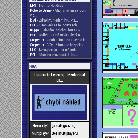
LHS
- Není to HotRod?
Roberto Bruno
- Ahoj, sháním závodní
vid...
kiwi
- Zdravim, hledam hru, kte...
PCH
- DeepSeek našel pouze toh...
Kuppa
- Hledám logickou hru z C6...
PCH
- Mdlý PCH má odzkoušený R...
Carpenter
- Souhlasím s Patrikem a k...
Carpenter
- Vše už funguje ke spokoj...
LHS
- Nerozporuju. Jen mě poba...
PCH
- Mas dve moznosti. 1. bu...
HRA
Ladders to Learning - Mechanical
En...
Herní styl
[uncategorized]
Multiplayer
Bez multiplayeru