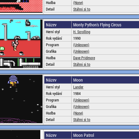
Hudba
(None)
Detail
Stáhni si to
Název
Monty Python's Flying Circus
Herní styl
H. Scrolling
Rok vydání
1990
Program
(Unknown)
Grafika
(Unknown)
Hudba
Dave Pridmore
Detail
Stáhni si to
Název
Moon
Herní styl
Lander
Rok vydání
1984
Program
(Unknown)
Grafika
(Unknown)
Hudba
(None)
Detail
Stáhni si to
Název
Moon Patrol