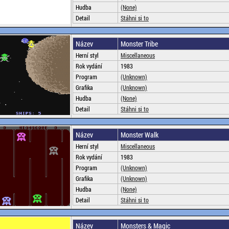
Hudba
(None)
Detail
Stáhni si to
Název
Monster Tribe
Herní styl
Miscellaneous
Rok vydání
1983
Program
(Unknown)
Grafika
(Unknown)
Hudba
(None)
Detail
Stáhni si to
Název
Monster Walk
Herní styl
Miscellaneous
Rok vydání
1983
Program
(Unknown)
Grafika
(Unknown)
Hudba
(None)
Detail
Stáhni si to
Název
Monsters & Magic