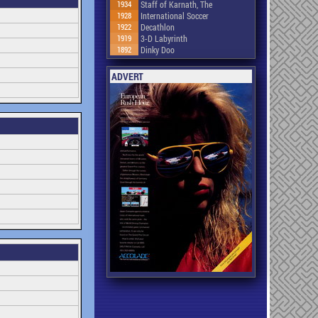
1934
Staff of Karnath, The
1928
International Soccer
1922
Decathlon
1919
3-D Labyrinth
1892
Dinky Doo
ADVERT