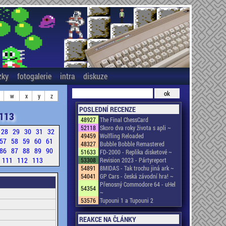
zky
fotogalerie
intra
diskuze
w
x
y
z
POSLEDNÍ RECENZE
113
48927
The Final ChessCard
52118
Skoro dva roky života s apli ~
28
29
30
31
32
49459
Wolfling Reloaded
57
58
59
60
61
48327
Bubble Bobble Remastered
86
87
88
89
90
51633
FD-2000 - Replika disketové ~
111
112
113
53308
Revision 2023 - Pártyreport
54891
8MIDAS - Tak trochu jiná ark ~
54041
GP Cars - česká závodní hra! ~
Přenosný Commodore 64 - uHel
54354
~
53576
Tupouni 1 a Tupouni 2
REAKCE NA ČLÁNKY