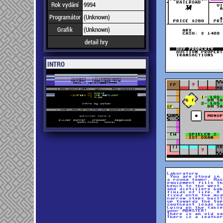
Rok vydání
9994
Programátor
(Unknown)
Grafik
(Unknown)
detail hry
INTRO