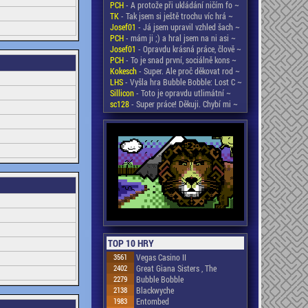
PCH
- A protože při ukládání ničím fo ~
TK
- Tak jsem si ještě trochu víc hrá ~
Josef01
- Já jsem upravil vzhled šach ~
PCH
- mám ji ;) a hral jsem na ni asi ~
Josef01
- Opravdu krásná práce, člově ~
PCH
- To je snad první, sociálně kons ~
Kokesch
- Super. Ale proč děkovat rod ~
LHS
- Vyšla hra Bubble Bobble: Lost C ~
Sillicon
- Toto je opravdu utlimátní ~
sc128
- Super práce! Děkuji. Chybí mi ~
TOP 10 HRY
3561
Vegas Casino II
2402
Great Giana Sisters , The
2279
Bubble Bobble
2138
Blackwyche
1983
Entombed