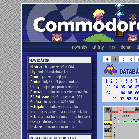
novinky
utility
hry
dema
d
#
a
b
c
NAVIGÁTOR
Novinky
- hlavně ze světa C64
DATABÁ
Hry
- solidní databáze her
Dema
- pouze ta nejlepší
1
2
3
4
5
6
7
Dentra
- když stačí jeden soubor
33
34
35
36
3
Utility
- nejen pro práci a legraci
Recenze
- trocha textu o všem možném
62
63
64
65
6
PC Software
- když to nejde na C64
91
92
93
9
Grafika
- ne vždy jen 320x200
Fotogalerie
- důkazy nejen z akcí
Intra
- ty začátky! ... a mnohdy několik
Reklama
- na ticho dňies .. a na hry taky
Covery
- diskety zabalené v obrázku
Diskuze
- o všem, o ničem a tak
POSLEDNÍCH 10 Z DISKUZE