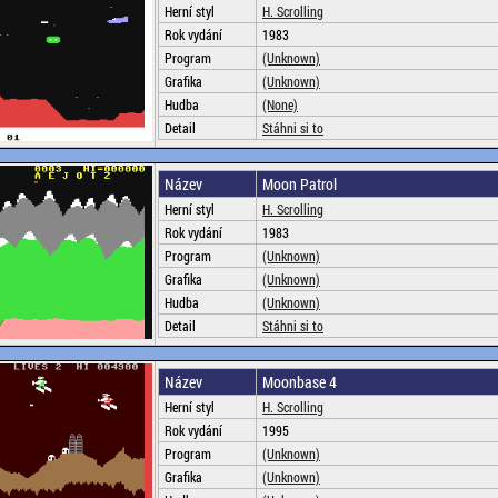
Herní styl
H. Scrolling
Rok vydání
1983
Program
(Unknown)
Grafika
(Unknown)
Hudba
(None)
Detail
Stáhni si to
Název
Moon Patrol
Herní styl
H. Scrolling
Rok vydání
1983
Program
(Unknown)
Grafika
(Unknown)
Hudba
(Unknown)
Detail
Stáhni si to
Název
Moonbase 4
Herní styl
H. Scrolling
Rok vydání
1995
Program
(Unknown)
Grafika
(Unknown)