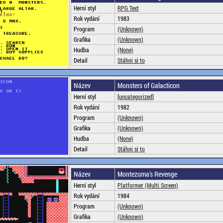
Herní styl
RPG Text
Rok vydání
1983
Program
(Unknown)
Grafika
(Unknown)
Hudba
(None)
Detail
Stáhni si to
Název
Monsters of Galacticon
Herní styl
[uncategorized]
Rok vydání
1982
Program
(Unknown)
Grafika
(Unknown)
Hudba
(None)
Detail
Stáhni si to
Název
Montezuma's Revenge
Herní styl
Platformer (Multi Screen)
Rok vydání
1984
Program
(Unknown)
Grafika
(Unknown)