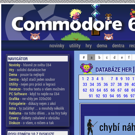
novinky
utility
hry
dema
dentra
re
#
a
b
c
d
e
f
NAVIGÁTOR
Novinky
- hlavně ze světa C64
DATABÁZE HER 
Hry
- solidní databáze her
Dema
- pouze ta nejlepší
1
2
3
4
5
6
7
8
9
10
1
Dentra
- když stačí jeden soubor
33
34
35
36
37
38
39
4
Utility
- nejen pro práci a legraci
Recenze
- trocha textu o všem možném
62
63
64
65
66
67
68
6
PC Software
- když to nejde na C64
91
92
93
94
95
96
9
Grafika
- ne vždy jen 320x200
Fotogalerie
- důkazy nejen z akcí
Intra
- ty začátky! ... a mnohdy několik
Reklama
- na ticho dňies .. a na hry taky
Covery
- diskety zabalené v obrázku
Diskuze
- o všem, o ničem a tak
POSLEDNÍCH 10 Z DISKUZE