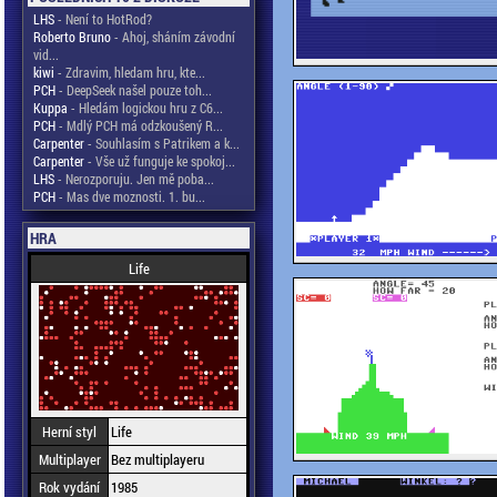
LHS
- Není to HotRod?
Roberto Bruno
- Ahoj, sháním závodní
vid...
kiwi
- Zdravim, hledam hru, kte...
PCH
- DeepSeek našel pouze toh...
Kuppa
- Hledám logickou hru z C6...
PCH
- Mdlý PCH má odzkoušený R...
Carpenter
- Souhlasím s Patrikem a k...
Carpenter
- Vše už funguje ke spokoj...
LHS
- Nerozporuju. Jen mě poba...
PCH
- Mas dve moznosti. 1. bu...
HRA
Life
Herní styl
Life
Multiplayer
Bez multiplayeru
Rok vydání
1985