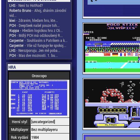
LHS
- Není to HotRod?
Roberto Bruno
- Ahoj, sháním závodní
vid...
kiwi
- Zdravim, hledam hru, kte...
PCH
- DeepSeek našel pouze toh...
Kuppa
- Hledám logickou hru z C6...
PCH
- Mdlý PCH má odzkoušený R...
Carpenter
- Souhlasím s Patrikem a k...
Carpenter
- Vše už funguje ke spokoj...
LHS
- Nerozporuju. Jen mě poba...
PCH
- Mas dve moznosti. 1. bu...
HRA
Oroscopo
Herní styl
[uncategorized]
Multiplayer
Bez multiplayeru
Rok vydání
1984