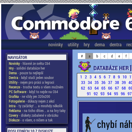
novinky
utility
hry
dema
dentra
re
#
a
b
c
d
e
f
NAVIGÁTOR
Novinky
- hlavně ze světa C64
DATABÁZE HER 
Hry
- solidní databáze her
Dema
- pouze ta nejlepší
1
2
3
4
5
6
7
8
9
10
1
Dentra
- když stačí jeden soubor
33
34
35
36
37
38
39
4
Utility
- nejen pro práci a legraci
Recenze
- trocha textu o všem možném
62
63
64
65
66
67
68
6
PC Software
- když to nejde na C64
91
92
93
94
95
96
9
Grafika
- ne vždy jen 320x200
Fotogalerie
- důkazy nejen z akcí
Intra
- ty začátky! ... a mnohdy několik
Reklama
- na ticho dňies .. a na hry taky
Covery
- diskety zabalené v obrázku
Diskuze
- o všem, o ničem a tak
POSLEDNÍCH 10 Z DISKUZE