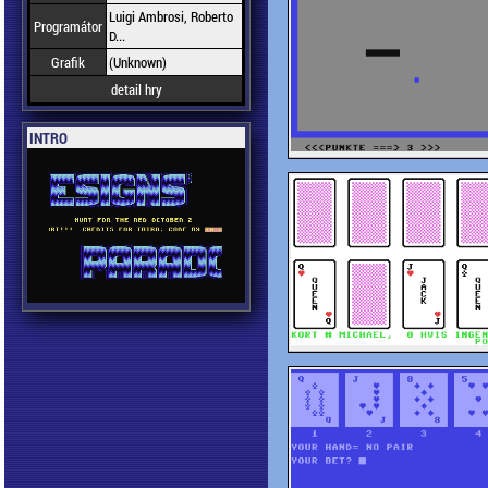
Luigi Ambrosi, Roberto
Programátor
D...
Grafik
(Unknown)
detail hry
INTRO