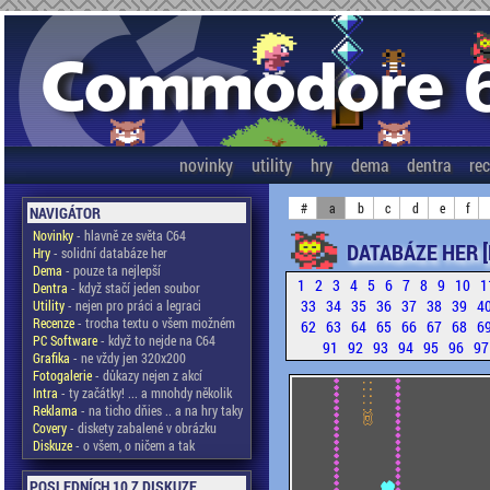
novinky
utility
hry
dema
dentra
re
#
a
b
c
d
e
f
NAVIGÁTOR
Novinky
- hlavně ze světa C64
DATABÁZE HER 
Hry
- solidní databáze her
Dema
- pouze ta nejlepší
1
2
3
4
5
6
7
8
9
10
1
Dentra
- když stačí jeden soubor
33
34
35
36
37
38
39
4
Utility
- nejen pro práci a legraci
Recenze
- trocha textu o všem možném
62
63
64
65
66
67
68
6
PC Software
- když to nejde na C64
91
92
93
94
95
96
9
Grafika
- ne vždy jen 320x200
Fotogalerie
- důkazy nejen z akcí
Intra
- ty začátky! ... a mnohdy několik
Reklama
- na ticho dňies .. a na hry taky
Covery
- diskety zabalené v obrázku
Diskuze
- o všem, o ničem a tak
POSLEDNÍCH 10 Z DISKUZE