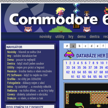
novinky
utility
hry
dema
dentra
re
#
a
b
c
d
e
f
NAVIGÁTOR
Novinky
- hlavně ze světa C64
DATABÁZE HER 
Hry
- solidní databáze her
Dema
- pouze ta nejlepší
1
2
3
4
5
6
7
8
9
10
1
Dentra
- když stačí jeden soubor
33
34
35
36
37
38
39
4
Utility
- nejen pro práci a legraci
Recenze
- trocha textu o všem možném
62
63
64
65
66
67
68
6
PC Software
- když to nejde na C64
91
92
93
94
95
96
9
Grafika
- ne vždy jen 320x200
Fotogalerie
- důkazy nejen z akcí
Intra
- ty začátky! ... a mnohdy několik
Reklama
- na ticho dňies .. a na hry taky
Covery
- diskety zabalené v obrázku
Diskuze
- o všem, o ničem a tak
POSLEDNÍCH 10 Z DISKUZE