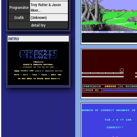
Troy Rutter & Jason
Programátor
Moor...
Grafik
(Unknown)
detail hry
INTRO