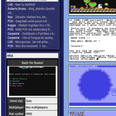
LHS
- Není to HotRod?
Roberto Bruno
- Ahoj, sháním závodní
vid...
kiwi
- Zdravim, hledam hru, kte...
PCH
- DeepSeek našel pouze toh...
Kuppa
- Hledám logickou hru z C6...
PCH
- Mdlý PCH má odzkoušený R...
Carpenter
- Souhlasím s Patrikem a k...
Carpenter
- Vše už funguje ke spokoj...
LHS
- Nerozporuju. Jen mě poba...
PCH
- Mas dve moznosti. 1. bu...
HRA
Bash Yer Brains!
Herní styl
Quiz
Multiplayer
Bez multiplayeru
Rok vydání
9992