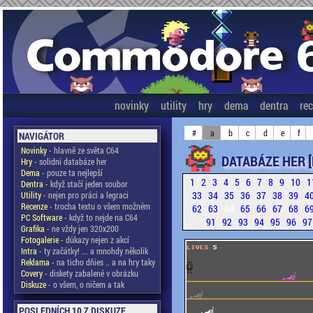
novinky
utility
hry
dema
dentra
re
#
a
b
c
d
e
f
NAVIGÁTOR
Novinky
- hlavně ze světa C64
DATABÁZE HER 
Hry
- solidní databáze her
Dema
- pouze ta nejlepší
1
2
3
4
5
6
7
8
9
10
1
Dentra
- když stačí jeden soubor
33
34
35
36
37
38
39
4
Utility
- nejen pro práci a legraci
Recenze
- trocha textu o všem možném
62
63
64
65
66
67
68
6
PC Software
- když to nejde na C64
91
92
93
94
95
96
9
Grafika
- ne vždy jen 320x200
Fotogalerie
- důkazy nejen z akcí
Intra
- ty začátky! ... a mnohdy několik
Reklama
- na ticho dňies .. a na hry taky
Covery
- diskety zabalené v obrázku
Diskuze
- o všem, o ničem a tak
POSLEDNÍCH 10 Z DISKUZE