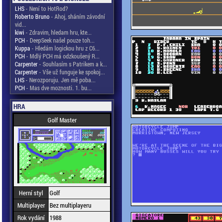
LHS
- Není to HotRod?
Roberto Bruno
- Ahoj, sháním závodní
vid...
kiwi
- Zdravim, hledam hru, kte...
PCH
- DeepSeek našel pouze toh...
Kuppa
- Hledám logickou hru z C6...
PCH
- Mdlý PCH má odzkoušený R...
Carpenter
- Souhlasím s Patrikem a k...
Carpenter
- Vše už funguje ke spokoj...
LHS
- Nerozporuju. Jen mě poba...
PCH
- Mas dve moznosti. 1. bu...
HRA
Golf Master
Herní styl
Golf
Multiplayer
Bez multiplayeru
Rok vydání
1988