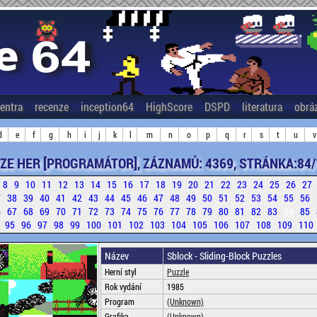
entra
recenze
inception64
HighScore
DSPD
literatura
obrá
d
e
f
g
h
i
j
k
l
m
n
o
p
q
r
s
t
u
v
ZE HER [PROGRAMÁTOR], ZÁZNAMŮ: 4369, STRÁNKA:84/
8
9
10
11
12
13
14
15
16
17
18
19
20
21
22
23
24
25
26
27
7
38
39
40
41
42
43
44
45
46
47
48
49
50
51
52
53
54
55
56
6
67
68
69
70
71
72
73
74
75
76
77
78
79
80
81
82
83
84
85
4
95
96
97
98
99
100
101
102
103
104
105
106
107
108
109
110
Název
Sblock - Sliding-Block Puzzles
Herní styl
Puzzle
Rok vydání
1985
Program
(Unknown)
Grafika
(Unknown)