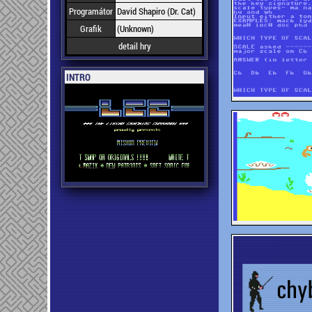
Programátor
David Shapiro (Dr. Cat)
Grafik
(Unknown)
detail hry
INTRO