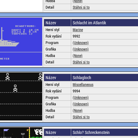
Hudba
(None)
Detail
Stáhni si to
Název
Schlacht im Atlantik
Herní styl
Marine
Rok vydání
9992
Program
(Unknown)
Grafika
(Unknown)
Hudba
(None)
Detail
Stáhni si to
Název
Schlagloch
Herní styl
Miscellaneous
Rok vydání
9994
Program
(Unknown)
Grafika
(Unknown)
Hudba
(None)
Detail
Stáhni si to
Název
Schlo? Schreckenstein