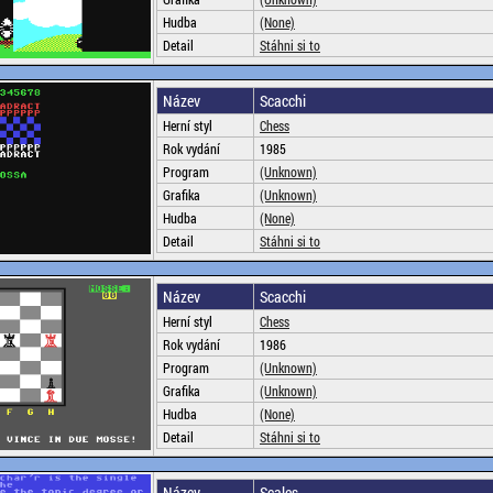
Hudba
(None)
Detail
Stáhni si to
Název
Scacchi
Herní styl
Chess
Rok vydání
1985
Program
(Unknown)
Grafika
(Unknown)
Hudba
(None)
Detail
Stáhni si to
Název
Scacchi
Herní styl
Chess
Rok vydání
1986
Program
(Unknown)
Grafika
(Unknown)
Hudba
(None)
Detail
Stáhni si to
Název
Scales