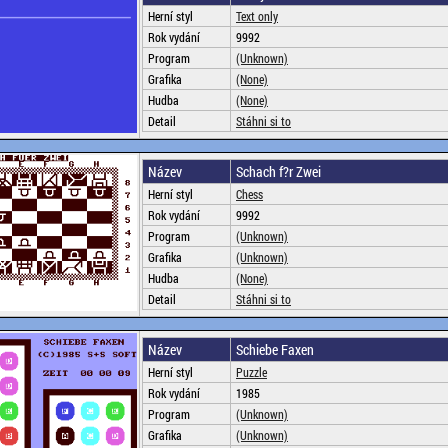
Herní styl
Text only
Rok vydání
9992
Program
(Unknown)
Grafika
(None)
Hudba
(None)
Detail
Stáhni si to
Název
Schach f?r Zwei
Herní styl
Chess
Rok vydání
9992
Program
(Unknown)
Grafika
(Unknown)
Hudba
(None)
Detail
Stáhni si to
Název
Schiebe Faxen
Herní styl
Puzzle
Rok vydání
1985
Program
(Unknown)
Grafika
(Unknown)