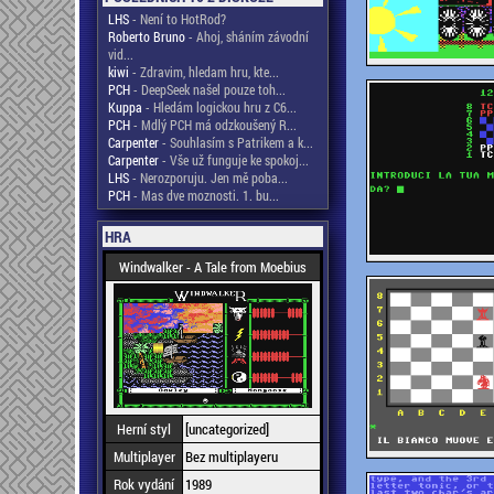
LHS
- Není to HotRod?
Roberto Bruno
- Ahoj, sháním závodní
vid...
kiwi
- Zdravim, hledam hru, kte...
PCH
- DeepSeek našel pouze toh...
Kuppa
- Hledám logickou hru z C6...
PCH
- Mdlý PCH má odzkoušený R...
Carpenter
- Souhlasím s Patrikem a k...
Carpenter
- Vše už funguje ke spokoj...
LHS
- Nerozporuju. Jen mě poba...
PCH
- Mas dve moznosti. 1. bu...
HRA
Windwalker - A Tale from Moebius
Herní styl
[uncategorized]
Multiplayer
Bez multiplayeru
Rok vydání
1989