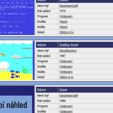
Herní styl
[uncategorized]
Rok vydání
1979
Program
(Unknown)
Grafika
(None)
Hudba
(None)
Detail
Stáhni si to
Název
Scallop Scoot
Herní styl
Miscellaneous
Rok vydání
1987
Program
(Unknown)
Grafika
(Unknown)
Hudba
(Unknown)
Detail
Stáhni si to
Název
Scam
Herní styl
[uncategorized]
Rok vydání
1986
Program
(Unknown)
Grafika
(Unknown)