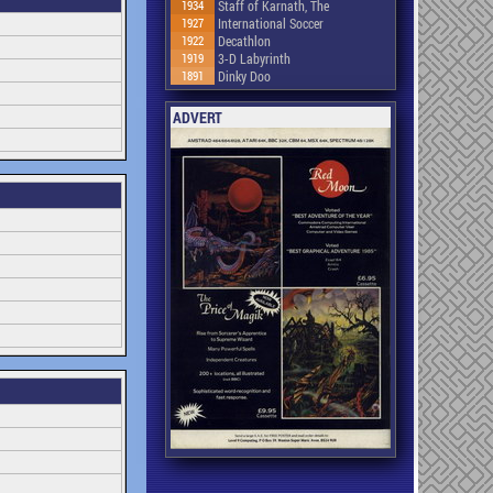
1934
Staff of Karnath, The
1927
International Soccer
1922
Decathlon
1919
3-D Labyrinth
1891
Dinky Doo
ADVERT