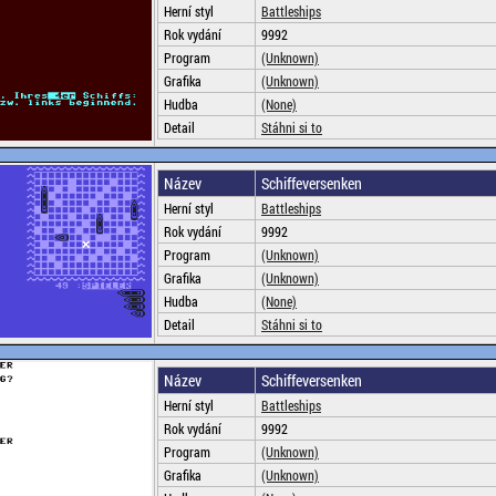
Herní styl
Battleships
Rok vydání
9992
Program
(Unknown)
Grafika
(Unknown)
Hudba
(None)
Detail
Stáhni si to
Název
Schiffeversenken
Herní styl
Battleships
Rok vydání
9992
Program
(Unknown)
Grafika
(Unknown)
Hudba
(None)
Detail
Stáhni si to
Název
Schiffeversenken
Herní styl
Battleships
Rok vydání
9992
Program
(Unknown)
Grafika
(Unknown)