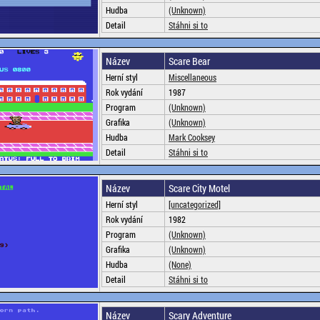
Hudba
(Unknown)
Detail
Stáhni si to
Název
Scare Bear
Herní styl
Miscellaneous
Rok vydání
1987
Program
(Unknown)
Grafika
(Unknown)
Hudba
Mark Cooksey
Detail
Stáhni si to
Název
Scare City Motel
Herní styl
[uncategorized]
Rok vydání
1982
Program
(Unknown)
Grafika
(Unknown)
Hudba
(None)
Detail
Stáhni si to
Název
Scary Adventure