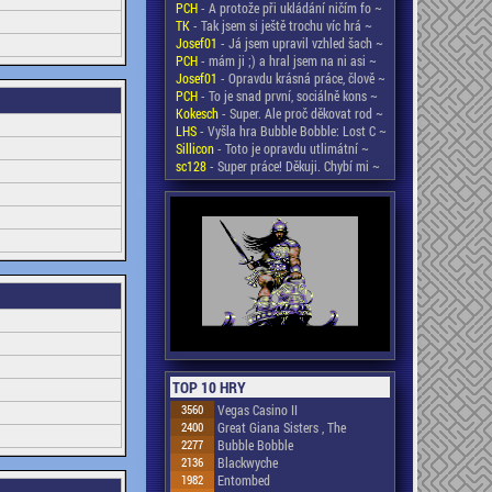
PCH
- A protože při ukládání ničím fo ~
TK
- Tak jsem si ještě trochu víc hrá ~
Josef01
- Já jsem upravil vzhled šach ~
PCH
- mám ji ;) a hral jsem na ni asi ~
Josef01
- Opravdu krásná práce, člově ~
PCH
- To je snad první, sociálně kons ~
Kokesch
- Super. Ale proč děkovat rod ~
LHS
- Vyšla hra Bubble Bobble: Lost C ~
Sillicon
- Toto je opravdu utlimátní ~
sc128
- Super práce! Děkuji. Chybí mi ~
TOP 10 HRY
3560
Vegas Casino II
2400
Great Giana Sisters , The
2277
Bubble Bobble
2136
Blackwyche
1982
Entombed