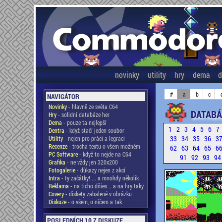
novinky
utility
hry
dema
d
#
a
b
c
NAVIGÁTOR
Novinky
- hlavně ze světa C64
DATABÁ
Hry
- solidní databáze her
Dema
- pouze ta nejlepší
1
2
3
4
5
6
7
Dentra
- když stačí jeden soubor
33
34
35
36
3
Utility
- nejen pro práci a legraci
Recenze
- trocha textu o všem možném
62
63
64
65
6
PC Software
- když to nejde na C64
91
92
93
9
Grafika
- ne vždy jen 320x200
Fotogalerie
- důkazy nejen z akcí
Intra
- ty začátky! ... a mnohdy několik
Reklama
- na ticho dňies .. a na hry taky
Covery
- diskety zabalené v obrázku
Diskuze
- o všem, o ničem a tak
POSLEDNÍCH 10 Z DISKUZE