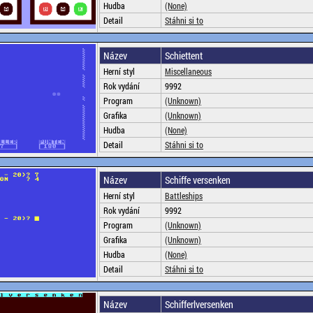
Hudba
(None)
Detail
Stáhni si to
Název
Schiettent
Herní styl
Miscellaneous
Rok vydání
9992
Program
(Unknown)
Grafika
(Unknown)
Hudba
(None)
Detail
Stáhni si to
Název
Schiffe versenken
Herní styl
Battleships
Rok vydání
9992
Program
(Unknown)
Grafika
(Unknown)
Hudba
(None)
Detail
Stáhni si to
Název
Schifferlversenken