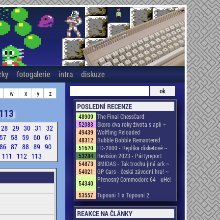
zky
fotogalerie
intra
diskuze
w
x
y
z
POSLEDNÍ RECENZE
113
48909
The Final ChessCard
52083
Skoro dva roky života s apli ~
28
29
30
31
32
49439
Wolfling Reloaded
57
58
59
60
61
48312
Bubble Bobble Remastered
86
87
88
89
90
51620
FD-2000 - Replika disketové ~
111
112
113
53284
Revision 2023 - Pártyreport
54873
8MIDAS - Tak trochu jiná ark ~
54021
GP Cars - česká závodní hra! ~
Přenosný Commodore 64 - uHel
54340
~
53557
Tupouni 1 a Tupouni 2
REAKCE NA ČLÁNKY