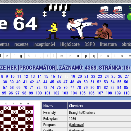
entra
recenze
inception64
HighScore
DSPD
literatura
obrá
d
e
f
g
h
i
j
k
l
m
n
o
p
q
r
s
t
u
v
ZE HER [PROGRAMÁTOR], ZÁZNAMŮ: 4369, STRÁNKA:18/
8
9
10
11
12
13
14
15
16
17
18
19
20
21
22
23
24
25
26
27
7
38
39
40
41
42
43
44
45
46
47
48
49
50
51
52
53
54
55
56
6
67
68
69
70
71
72
73
74
75
76
77
78
79
80
81
82
83
84
85
4
95
96
97
98
99
100
101
102
103
104
105
106
107
108
109
110
Název
Checkers
Herní styl
Draughts/Checkers
Rok vydání
1986
Program
(Unknown)
Grafika
(Unknown)