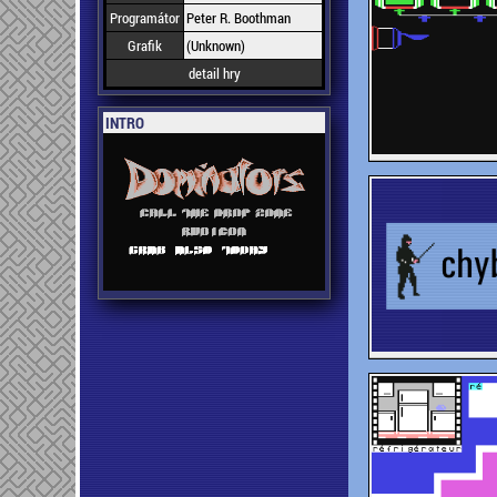
Programátor
Peter R. Boothman
Grafik
(Unknown)
detail hry
INTRO