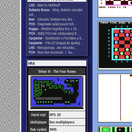
LHS
- Není to HotRod?
Roberto Bruno
- Ahoj, sháním závodní
vid...
kiwi
- Zdravim, hledam hru, kte...
PCH
- DeepSeek našel pouze toh...
Kuppa
- Hledám logickou hru z C6...
PCH
- Mdlý PCH má odzkoušený R...
Carpenter
- Souhlasím s Patrikem a k...
Carpenter
- Vše už funguje ke spokoj...
LHS
- Nerozporuju. Jen mě poba...
PCH
- Mas dve moznosti. 1. bu...
HRA
Telnyr III - The Four Runes
Herní styl
RPG 2D
Multiplayer
Bez multiplayeru
Rok vydání
9995