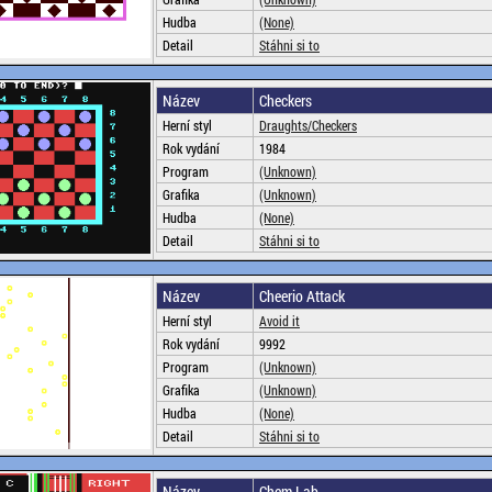
Hudba
(None)
Detail
Stáhni si to
Název
Checkers
Herní styl
Draughts/Checkers
Rok vydání
1984
Program
(Unknown)
Grafika
(Unknown)
Hudba
(None)
Detail
Stáhni si to
Název
Cheerio Attack
Herní styl
Avoid it
Rok vydání
9992
Program
(Unknown)
Grafika
(Unknown)
Hudba
(None)
Detail
Stáhni si to
Název
Chem Lab