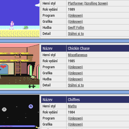
Herní styl
Platformer (Scrolling Screen)
Rok vydání
1989
Program
(Unknown)
Grafika
(Unknown)
Hudba
Geoff Follin
Detail
Stáhni si to
Název
Chickin Chase
Herní styl
Miscellaneous
Rok vydání
1985
Program
(Unknown)
Grafika
(Unknown)
Hudba
(Unknown)
Detail
Stáhni si to
Název
Chiffres
Herní styl
Maths
Rok vydání
1984
Program
(Unknown)
Grafika
(Unknown)