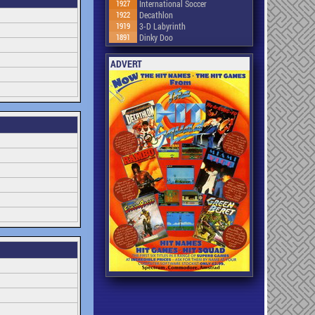
1927
International Soccer
1922
Decathlon
1919
3-D Labyrinth
1891
Dinky Doo
ADVERT