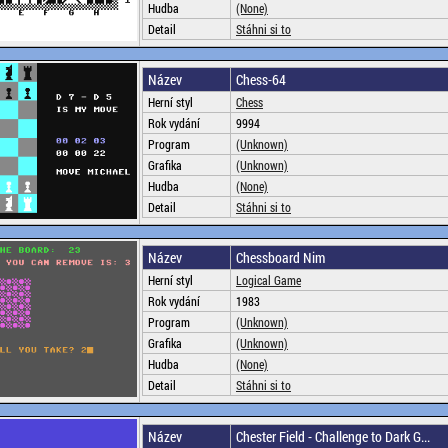
Hudba
(None)
Detail
Stáhni si to
Název
Chess-64
Herní styl
Chess
Rok vydání
9994
Program
(Unknown)
Grafika
(Unknown)
Hudba
(None)
Detail
Stáhni si to
Název
Chessboard Nim
Herní styl
Logical Game
Rok vydání
1983
Program
(Unknown)
Grafika
(Unknown)
Hudba
(None)
Detail
Stáhni si to
Název
Chester Field - Challenge to Dark G...