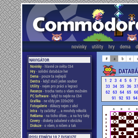
novinky
utility
hry
dema
d
#
a
b
c
NAVIGÁTOR
Novinky
- hlavně ze světa C64
DATABÁ
Hry
- solidní databáze her
Dema
- pouze ta nejlepší
1
2
3
4
5
6
7
Dentra
- když stačí jeden soubor
33
34
35
36
3
Utility
- nejen pro práci a legraci
Recenze
- trocha textu o všem možném
62
63
64
65
6
PC Software
- když to nejde na C64
91
92
93
9
Grafika
- ne vždy jen 320x200
Fotogalerie
- důkazy nejen z akcí
Intra
- ty začátky! ... a mnohdy několik
Reklama
- na ticho dňies .. a na hry taky
Covery
- diskety zabalené v obrázku
Diskuze
- o všem, o ničem a tak
POSLEDNÍCH 10 Z DISKUZE