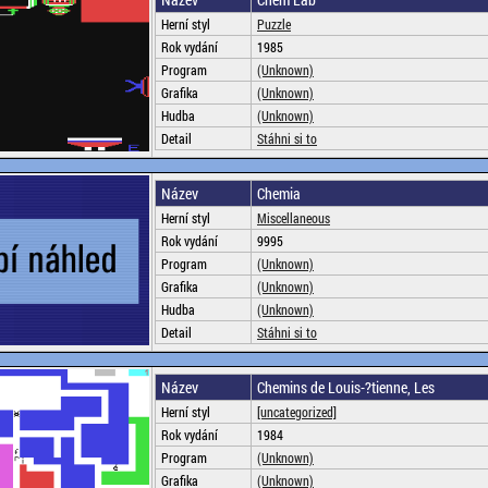
Herní styl
Puzzle
Rok vydání
1985
Program
(Unknown)
Grafika
(Unknown)
Hudba
(Unknown)
Detail
Stáhni si to
Název
Chemia
Herní styl
Miscellaneous
Rok vydání
9995
Program
(Unknown)
Grafika
(Unknown)
Hudba
(Unknown)
Detail
Stáhni si to
Název
Chemins de Louis-?tienne, Les
Herní styl
[uncategorized]
Rok vydání
1984
Program
(Unknown)
Grafika
(Unknown)