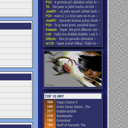
PCH
- A protože při ukládání ničím fo ~
TK
- Tak jsem si ještě trochu víc hrá ~
Josef01
- Já jsem upravil vzhled šach ~
PCH
- mám ji ;) a hral jsem na ni asi ~
Josef01
- Opravdu krásná práce, člově ~
PCH
- To je snad první, sociálně kons ~
Kokesch
- Super. Ale proč děkovat rod ~
LHS
- Vyšla hra Bubble Bobble: Lost C ~
Sillicon
- Toto je opravdu utlimátní ~
sc128
- Super práce! Děkuji. Chybí mi ~
TOP 10 HRY
3560
Vegas Casino II
2400
Great Giana Sisters , The
2277
Bubble Bobble
2136
Blackwyche
1982
Entombed
1934
Staff of Karnath, The