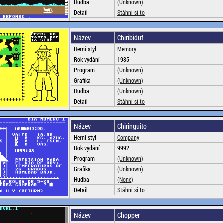
Hudba
(Unknown)
Detail
Stáhni si to
Název
Chiribiduf
Herní styl
Memory
Rok vydání
1985
Program
(Unknown)
Grafika
(Unknown)
Hudba
(Unknown)
Detail
Stáhni si to
Název
Chiringuito
Herní styl
Company
Rok vydání
9992
Program
(Unknown)
Grafika
(Unknown)
Hudba
(None)
Detail
Stáhni si to
Název
Chopper