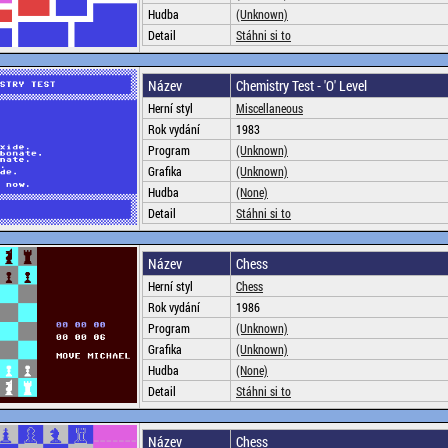
Hudba
(Unknown)
Detail
Stáhni si to
Název
Chemistry Test - 'O' Level
Herní styl
Miscellaneous
Rok vydání
1983
Program
(Unknown)
Grafika
(Unknown)
Hudba
(None)
Detail
Stáhni si to
Název
Chess
Herní styl
Chess
Rok vydání
1986
Program
(Unknown)
Grafika
(Unknown)
Hudba
(None)
Detail
Stáhni si to
Název
Chess