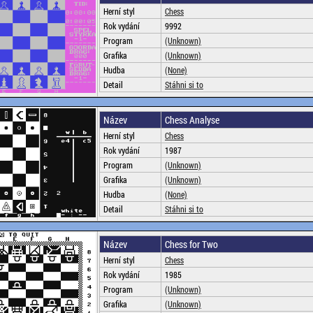
Herní styl
Chess
Rok vydání
9992
Program
(Unknown)
Grafika
(Unknown)
Hudba
(None)
Detail
Stáhni si to
Název
Chess Analyse
Herní styl
Chess
Rok vydání
1987
Program
(Unknown)
Grafika
(Unknown)
Hudba
(None)
Detail
Stáhni si to
Název
Chess for Two
Herní styl
Chess
Rok vydání
1985
Program
(Unknown)
Grafika
(Unknown)