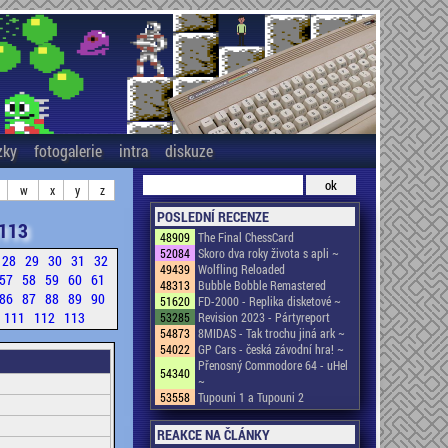
zky
fotogalerie
intra
diskuze
w
x
y
z
POSLEDNÍ RECENZE
113
48909
The Final ChessCard
52084
Skoro dva roky života s apli ~
28
29
30
31
32
49439
Wolfling Reloaded
57
58
59
60
61
48313
Bubble Bobble Remastered
86
87
88
89
90
51620
FD-2000 - Replika disketové ~
111
112
113
53285
Revision 2023 - Pártyreport
54873
8MIDAS - Tak trochu jiná ark ~
54022
GP Cars - česká závodní hra! ~
Přenosný Commodore 64 - uHel
54340
~
53558
Tupouni 1 a Tupouni 2
REAKCE NA ČLÁNKY