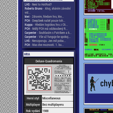
LHS
- Není to HotRod?
Roberto Bruno
- Ahoj, sháním závodní
vid...
kiwi
- Zdravim, hledam hru, kte...
PCH
- DeepSeek našel pouze toh...
Kuppa
- Hledám logickou hru z C6...
PCH
- Mdlý PCH má odzkoušený R...
Carpenter
- Souhlasím s Patrikem a k...
Carpenter
- Vše už funguje ke spokoj...
LHS
- Nerozporuju. Jen mě poba...
PCH
- Mas dve moznosti. 1. bu...
HRA
Deluxe-Quadromania
Herní styl
Miscellaneous
Multiplayer
Bez multiplayeru
Rok vydání
1988