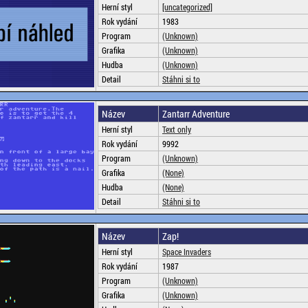
Herní styl
[uncategorized]
Rok vydání
1983
Program
(Unknown)
Grafika
(Unknown)
Hudba
(Unknown)
Detail
Stáhni si to
Název
Zantarr Adventure
Herní styl
Text only
Rok vydání
9992
Program
(Unknown)
Grafika
(None)
Hudba
(None)
Detail
Stáhni si to
Název
Zap!
Herní styl
Space Invaders
Rok vydání
1987
Program
(Unknown)
Grafika
(Unknown)