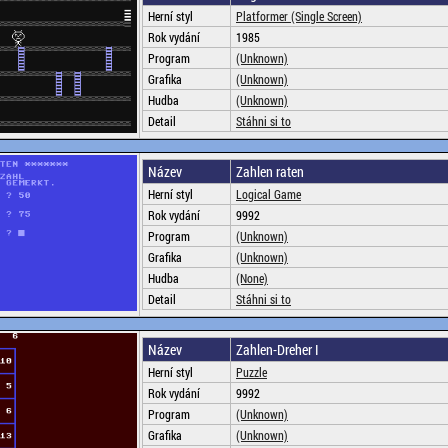
Herní styl
Platformer (Single Screen)
Rok vydání
1985
Program
(Unknown)
Grafika
(Unknown)
Hudba
(Unknown)
Detail
Stáhni si to
Název
Zahlen raten
Herní styl
Logical Game
Rok vydání
9992
Program
(Unknown)
Grafika
(Unknown)
Hudba
(None)
Detail
Stáhni si to
Název
Zahlen-Dreher I
Herní styl
Puzzle
Rok vydání
9992
Program
(Unknown)
Grafika
(Unknown)