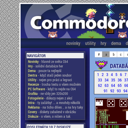
novinky
utility
hry
dema
d
#
a
b
c
NAVIGÁTOR
Novinky
- hlavně ze světa C64
DATABÁ
Hry
- solidní databáze her
Dema
- pouze ta nejlepší
1
2
3
4
5
6
7
Dentra
- když stačí jeden soubor
33
34
35
36
3
Utility
- nejen pro práci a legraci
Recenze
- trocha textu o všem možném
62
63
64
65
6
PC Software
- když to nejde na C64
91
92
93
9
Grafika
- ne vždy jen 320x200
Fotogalerie
- důkazy nejen z akcí
Intra
- ty začátky! ... a mnohdy několik
Reklama
- na ticho dňies .. a na hry taky
Covery
- diskety zabalené v obrázku
Diskuze
- o všem, o ničem a tak
POSLEDNÍCH 10 Z DISKUZE