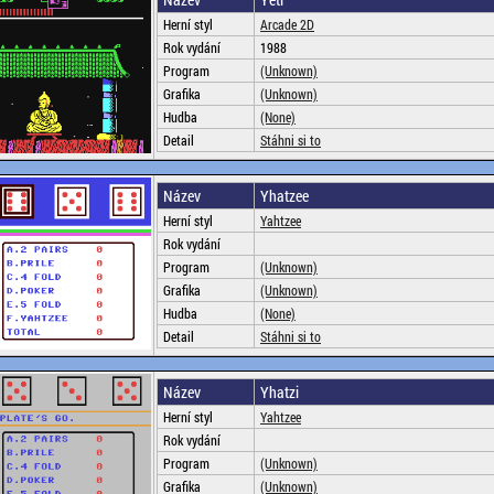
Herní styl
Arcade 2D
Rok vydání
1988
Program
(Unknown)
Grafika
(Unknown)
Hudba
(None)
Detail
Stáhni si to
Název
Yhatzee
Herní styl
Yahtzee
Rok vydání
Program
(Unknown)
Grafika
(Unknown)
Hudba
(None)
Detail
Stáhni si to
Název
Yhatzi
Herní styl
Yahtzee
Rok vydání
Program
(Unknown)
Grafika
(Unknown)