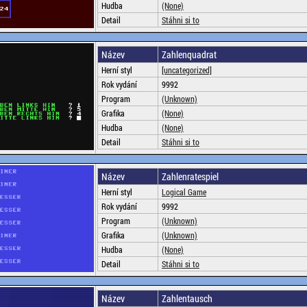
Hudba
(None)
Detail
Stáhni si to
Název
Zahlenquadrat
Herní styl
[uncategorized]
Rok vydání
9992
Program
(Unknown)
Grafika
(None)
Hudba
(None)
Detail
Stáhni si to
Název
Zahlenratespiel
Herní styl
Logical Game
Rok vydání
9992
Program
(Unknown)
Grafika
(Unknown)
Hudba
(None)
Detail
Stáhni si to
Název
Zahlentausch