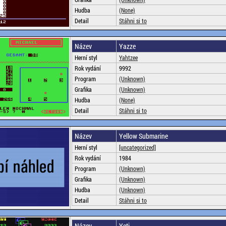
Hudba
(None)
Detail
Stáhni si to
Název
Yazze
Herní styl
Yahtzee
Rok vydání
9992
Program
(Unknown)
Grafika
(Unknown)
Hudba
(None)
Detail
Stáhni si to
Název
Yellow Submarine
Herní styl
[uncategorized]
Rok vydání
1984
Program
(Unknown)
Grafika
(Unknown)
Hudba
(Unknown)
Detail
Stáhni si to
Název
Yeti