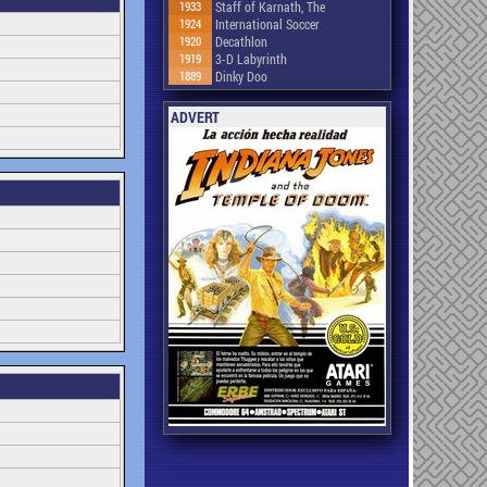
1933
Staff of Karnath, The
1924
International Soccer
1920
Decathlon
1919
3-D Labyrinth
1889
Dinky Doo
ADVERT