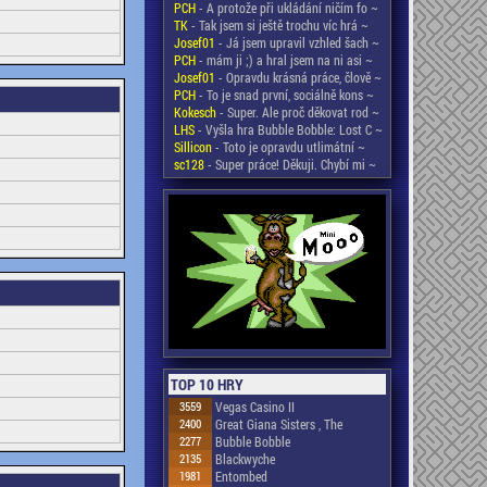
PCH
- A protože při ukládání ničím fo ~
TK
- Tak jsem si ještě trochu víc hrá ~
Josef01
- Já jsem upravil vzhled šach ~
PCH
- mám ji ;) a hral jsem na ni asi ~
Josef01
- Opravdu krásná práce, člově ~
PCH
- To je snad první, sociálně kons ~
Kokesch
- Super. Ale proč děkovat rod ~
LHS
- Vyšla hra Bubble Bobble: Lost C ~
Sillicon
- Toto je opravdu utlimátní ~
sc128
- Super práce! Děkuji. Chybí mi ~
TOP 10 HRY
3559
Vegas Casino II
2400
Great Giana Sisters , The
2277
Bubble Bobble
2135
Blackwyche
1981
Entombed