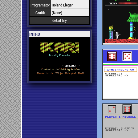
Programátor
Roland Lieger
Grafik
(None)
detail hry
INTRO