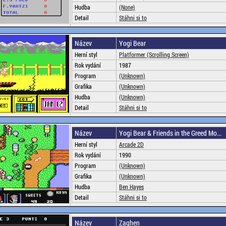
Hudba
(None)
Detail
Stáhni si to
Název
Yogi Bear
Herní styl
Platformer (Scrolling Screen)
Rok vydání
1987
Program
(Unknown)
Grafika
(Unknown)
Hudba
(Unknown)
Detail
Stáhni si to
Název
Yogi Bear & Friends in the Greed Mo...
Herní styl
Arcade 2D
Rok vydání
1990
Program
(Unknown)
Grafika
(Unknown)
Hudba
Ben Hayes
Detail
Stáhni si to
Název
Zaghen