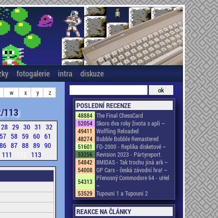
zky
fotogalerie
intra
diskuze
w
x
y
z
POSLEDNÍ RECENZE
/113
48884
The Final ChessCard
52054
Skoro dva roky života s apli ~
28
29
30
31
32
49411
Wolfling Reloaded
57
58
59
60
61
48274
Bubble Bobble Remastered
86
87
88
89
90
51601
FD-2000 - Replika disketové ~
111
112
113
53256
Revision 2023 - Pártyreport
54842
8MIDAS - Tak trochu jiná ark ~
54008
GP Cars - česká závodní hra! ~
Přenosný Commodore 64 - uHel
54313
~
53529
Tupouni 1 a Tupouni 2
REAKCE NA ČLÁNKY