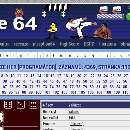
entra
recenze
inception64
HighScore
DSPD
literatura
obrá
d
e
f
g
h
i
j
k
l
m
n
o
p
q
r
s
t
u
v
ZE HER [PROGRAMÁTOR], ZÁZNAMŮ: 4369, STRÁNKA:112
8
9
10
11
12
13
14
15
16
17
18
19
20
21
22
23
24
25
26
27
7
38
39
40
41
42
43
44
45
46
47
48
49
50
51
52
53
54
55
56
6
67
68
69
70
71
72
73
74
75
76
77
78
79
80
81
82
83
84
85
4
95
96
97
98
99
100
101
102
103
104
105
106
107
108
109
110
Název
Yahtzee
Herní styl
Yahtzee
Rok vydání
1984
Program
(Unknown)
Grafika
(Unknown)