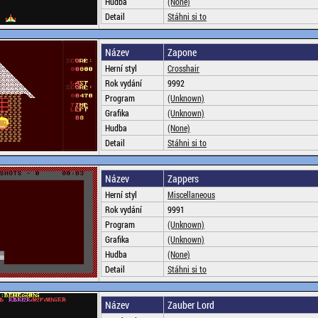
Hudba
(None)
Detail
Stáhni si to
Název
Zapone
Herní styl
Crosshair
Rok vydání
9992
Program
(Unknown)
Grafika
(Unknown)
Hudba
(None)
Detail
Stáhni si to
Název
Zappers
Herní styl
Miscellaneous
Rok vydání
9991
Program
(Unknown)
Grafika
(Unknown)
Hudba
(None)
Detail
Stáhni si to
Název
Zauber Lord