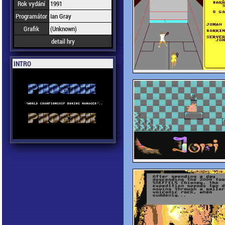
Rok vydání
1991
Programátor
Ian Gray
Grafik
(Unknown)
detail hry
INTRO