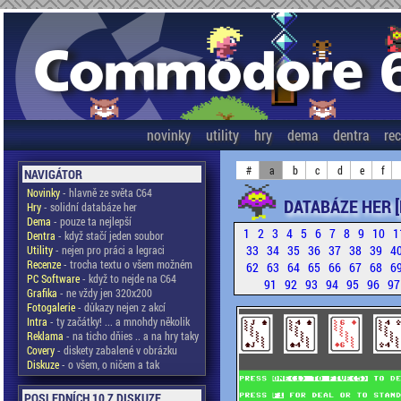
novinky
utility
hry
dema
dentra
re
#
a
b
c
d
e
f
NAVIGÁTOR
Novinky
- hlavně ze světa C64
DATABÁZE HER 
Hry
- solidní databáze her
Dema
- pouze ta nejlepší
1
2
3
4
5
6
7
8
9
10
1
Dentra
- když stačí jeden soubor
33
34
35
36
37
38
39
4
Utility
- nejen pro práci a legraci
Recenze
- trocha textu o všem možném
62
63
64
65
66
67
68
6
PC Software
- když to nejde na C64
91
92
93
94
95
96
9
Grafika
- ne vždy jen 320x200
Fotogalerie
- důkazy nejen z akcí
Intra
- ty začátky! ... a mnohdy několik
Reklama
- na ticho dňies .. a na hry taky
Covery
- diskety zabalené v obrázku
Diskuze
- o všem, o ničem a tak
POSLEDNÍCH 10 Z DISKUZE