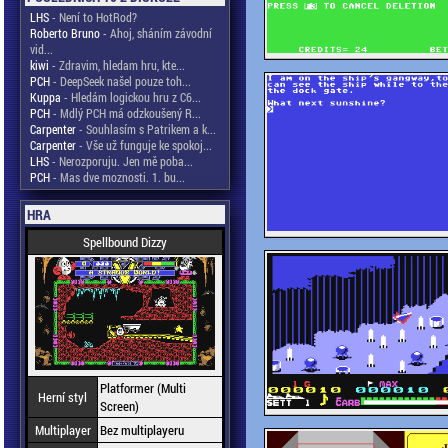
LHS
- Není to HotRod?
Roberto Bruno
- Ahoj, sháním závodní
vid...
kiwi
- Zdravim, hledam hru, kte...
PCH
- DeepSeek našel pouze toh...
Kuppa
- Hledám logickou hru z C6...
PCH
- Mdlý PCH má odzkoušený R...
Carpenter
- Souhlasím s Patrikem a k...
Carpenter
- Vše už funguje ke spokoj...
LHS
- Nerozporuju. Jen mě poba...
PCH
- Mas dve moznosti. 1. bu...
HRA
Spellbound Dizzy
Platformer (Multi
Herní styl
Screen)
Multiplayer
Bez multiplayeru