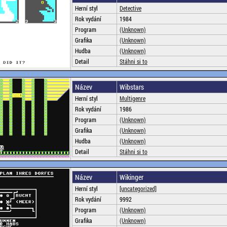
Herní styl
Detective
Rok vydání
1984
Program
(Unknown)
Grafika
(Unknown)
Hudba
(Unknown)
Detail
Stáhni si to
Název
Wibstars
Herní styl
Multigenre
Rok vydání
1986
Program
(Unknown)
Grafika
(Unknown)
Hudba
(Unknown)
Detail
Stáhni si to
Název
Wikinger
Herní styl
[uncategorized]
Rok vydání
9992
Program
(Unknown)
Grafika
(Unknown)