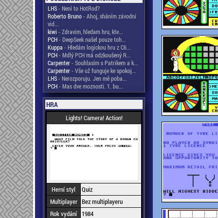
LHS
- Není to HotRod?
Roberto Bruno
- Ahoj, sháním závodní
vid...
kiwi
- Zdravim, hledam hru, kte...
PCH
- DeepSeek našel pouze toh...
Kuppa
- Hledám logickou hru z C6...
PCH
- Mdlý PCH má odzkoušený R...
Carpenter
- Souhlasím s Patrikem a k...
Carpenter
- Vše už funguje ke spokoj...
LHS
- Nerozporuju. Jen mě poba...
PCH
- Mas dve moznosti. 1. bu...
HRA
Lights! Camera! Action!
Herní styl
Quiz
Multiplayer
Bez multiplayeru
Rok vydání
1984