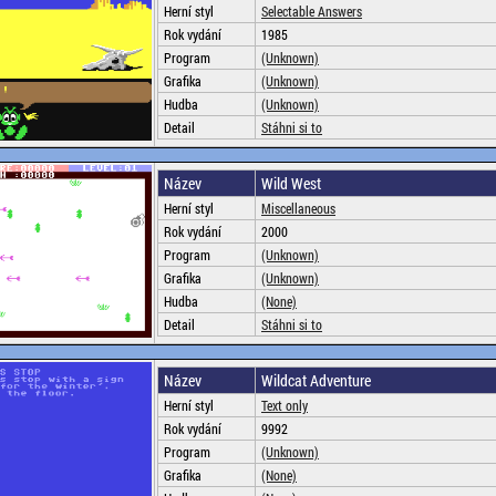
Herní styl
Selectable Answers
Rok vydání
1985
Program
(Unknown)
Grafika
(Unknown)
Hudba
(Unknown)
Detail
Stáhni si to
Název
Wild West
Herní styl
Miscellaneous
Rok vydání
2000
Program
(Unknown)
Grafika
(Unknown)
Hudba
(None)
Detail
Stáhni si to
Název
Wildcat Adventure
Herní styl
Text only
Rok vydání
9992
Program
(Unknown)
Grafika
(None)