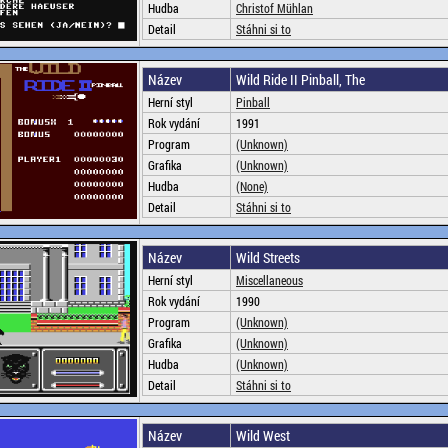
Hudba
Christof Mühlan
Detail
Stáhni si to
Název
Wild Ride II Pinball, The
Herní styl
Pinball
Rok vydání
1991
Program
(Unknown)
Grafika
(Unknown)
Hudba
(None)
Detail
Stáhni si to
Název
Wild Streets
Herní styl
Miscellaneous
Rok vydání
1990
Program
(Unknown)
Grafika
(Unknown)
Hudba
(Unknown)
Detail
Stáhni si to
Název
Wild West