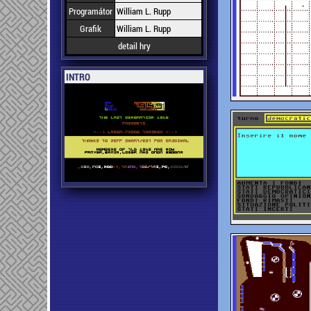
Programátor
William L. Rupp
Grafik
William L. Rupp
detail hry
INTRO