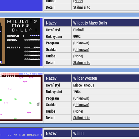
Hudba
(None)
Detail
Stáhni si to
Název
Wildcats Mass Balls
Herní styl
Pinball
Rok vydání
9992
Program
(Unknown)
Grafika
(Unknown)
Hudba
(None)
Detail
Stáhni si to
Název
Wilder Westen
Herní styl
Miscellaneous
Rok vydání
1984
Program
(Unknown)
Grafika
(Unknown)
Hudba
(None)
Detail
Stáhni si to
Název
Willi II