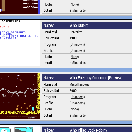
Hudba
(None)
Detail
Stáhni si to
Název
Who Dun-it
Herní styl
Detective
Rok vydání
1983
Program
(Unknown)
Grafika
(Unknown)
Hudba
(None)
Detail
Stáhni si to
Název
Who Fried my Concorde [Preview]
Herní styl
Miscellaneous
Rok vydání
2000
Program
(Unknown)
Grafika
(Unknown)
Hudba
(None)
Detail
Stáhni si to
Název
Who Killed Cock Robin?