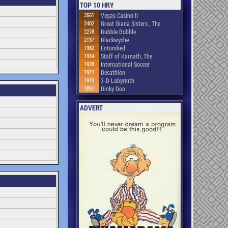
TOP 10 HRY
3561
Vegas Casino II
2402
Great Giana Sisters , The
2278
Bubble Bobble
2137
Blackwyche
1982
Entombed
1934
Staff of Karnath, The
1928
International Soccer
1922
Decathlon
1919
3-D Labyrinth
1891
Dinky Doo
ADVERT