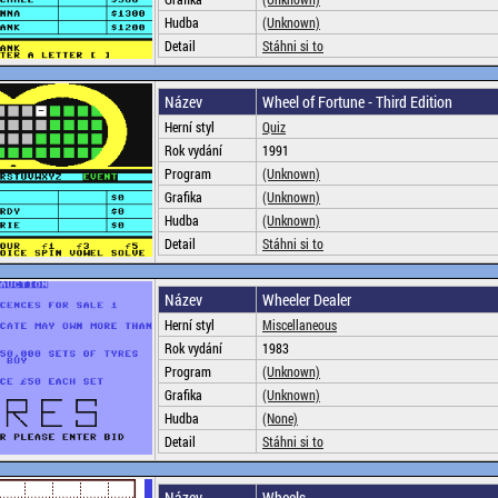
Hudba
(Unknown)
Detail
Stáhni si to
Název
Wheel of Fortune - Third Edition
Herní styl
Quiz
Rok vydání
1991
Program
(Unknown)
Grafika
(Unknown)
Hudba
(Unknown)
Detail
Stáhni si to
Název
Wheeler Dealer
Herní styl
Miscellaneous
Rok vydání
1983
Program
(Unknown)
Grafika
(Unknown)
Hudba
(None)
Detail
Stáhni si to
Název
Wheels