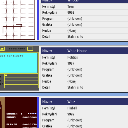
Herní styl
Tron
Rok vydání
9992
Program
(Unknown)
Grafika
(Unknown)
Hudba
(None)
Detail
Stáhni si to
Název
White House
Herní styl
Politics
Rok vydání
1987
Program
(Unknown)
Grafika
(Unknown)
Hudba
(None)
Detail
Stáhni si to
Název
Whiz
Herní styl
Pinball
Rok vydání
9992
Program
(Unknown)
Grafika
(Unknown)