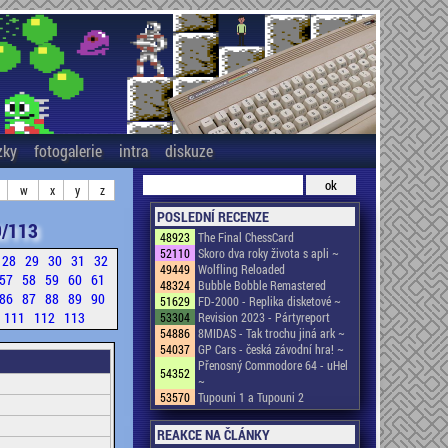
zky
fotogalerie
intra
diskuze
w
x
y
z
POSLEDNÍ RECENZE
/113
48923
The Final ChessCard
52110
Skoro dva roky života s apli ~
28
29
30
31
32
49449
Wolfling Reloaded
57
58
59
60
61
48324
Bubble Bobble Remastered
86
87
88
89
90
51629
FD-2000 - Replika disketové ~
111
112
113
53304
Revision 2023 - Pártyreport
54886
8MIDAS - Tak trochu jiná ark ~
54037
GP Cars - česká závodní hra! ~
Přenosný Commodore 64 - uHel
54352
~
53570
Tupouni 1 a Tupouni 2
REAKCE NA ČLÁNKY