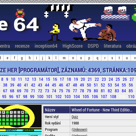
entra
recenze
inception64
HighScore
DSPD
literatura
obrá
d
e
f
g
h
i
j
k
l
m
n
o
p
q
r
s
t
u
v
ZE HER [PROGRAMÁTOR], ZÁZNAMŮ: 4369, STRÁNKA:109
8
9
10
11
12
13
14
15
16
17
18
19
20
21
22
23
24
25
26
27
7
38
39
40
41
42
43
44
45
46
47
48
49
50
51
52
53
54
55
56
6
67
68
69
70
71
72
73
74
75
76
77
78
79
80
81
82
83
84
85
4
95
96
97
98
99
100
101
102
103
104
105
106
107
108
109
110
Název
Wheel of Fortune - New Third Editio...
Herní styl
Quiz
Rok vydání
1988
Program
(Unknown)
Grafika
(Unknown)