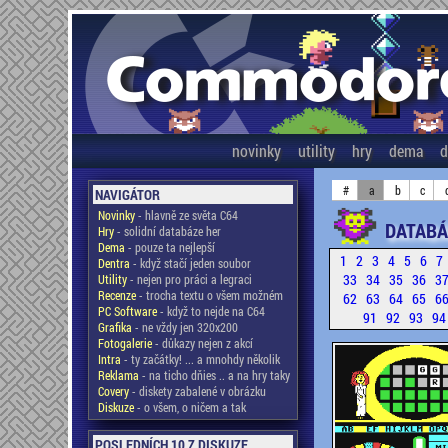
novinky
utility
hry
dema
d
#
a
b
c
NAVIGÁTOR
Novinky
- hlavně ze světa C64
DATABÁ
Hry
- solidní databáze her
Dema
- pouze ta nejlepší
1
2
3
4
5
6
7
Dentra
- když stačí jeden soubor
33
34
35
36
3
Utility
- nejen pro práci a legraci
Recenze
- trocha textu o všem možném
62
63
64
65
6
PC Software
- když to nejde na C64
91
92
93
9
Grafika
- ne vždy jen 320x200
Fotogalerie
- důkazy nejen z akcí
Intra
- ty začátky! ... a mnohdy několik
Reklama
- na ticho dňies .. a na hry taky
Covery
- diskety zabalené v obrázku
Diskuze
- o všem, o ničem a tak
POSLEDNÍCH 10 Z DISKUZE