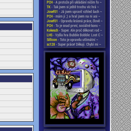
PCH
- A protože při ukládání ničím fo ~
TK
- Tak jsem si ještě trochu víc hrá ~
Josef01
- Já jsem upravil vzhled šach ~
PCH
- mám ji ;) a hral jsem na ni asi ~
Josef01
- Opravdu krásná práce, člově ~
PCH
- To je snad první, sociálně kons ~
Kokesch
- Super. Ale proč děkovat rod ~
LHS
- Vyšla hra Bubble Bobble: Lost C ~
Sillicon
- Toto je opravdu utlimátní ~
sc128
- Super práce! Děkuji. Chybí mi ~